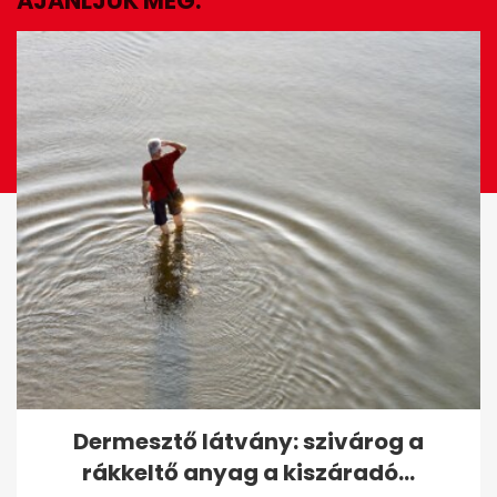
AJÁNLJUK MÉG:
EZ IS ÉRDEKELHET
Zivatarriasztás mellett jön a
Dermesztő látvány: szivárog a
meleg: vasárnaptól újra
rákkeltő anyag a kiszáradó...
emelkedik...