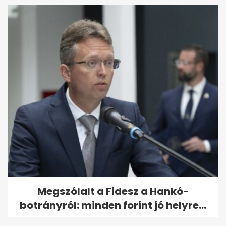
Megszólalt a Fidesz a Hankó-
botrányról: minden forint jó helyre...