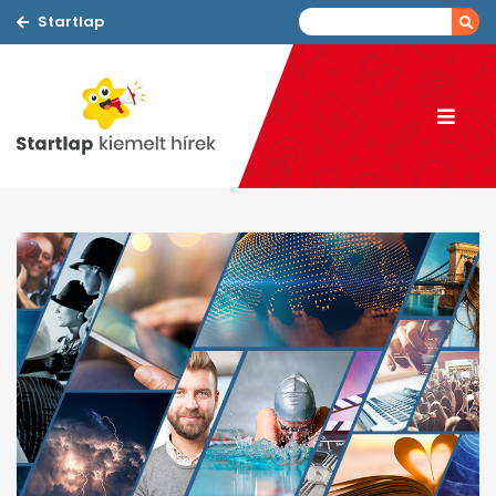
Startlap