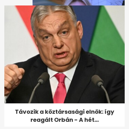
Fürdőszobából jelentkezett be
az ülésre a képviselő, árny...
Távozik a köztársasági elnök: így
reagált Orbán - A hét...