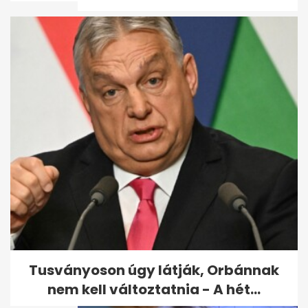
Mikor nem vonják le a bérből a
jegyzéken szereplő adót és...
Tusványoson úgy látják, Orbánnak
nem kell változtatnia - A hét...