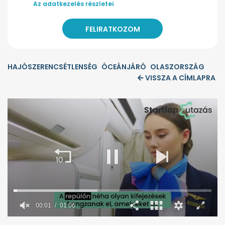
Az adatkezelés részletei
HAJÓSZERENCSÉTLENSÉG
ÓCEÁNJÁRÓ
OLASZORSZÁG
VISSZA A CÍMLAPRA
00:01
01:06
0