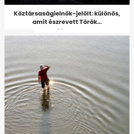
Egy idős asszony 40 milliót
Köztársaságielnök-jelölt: különös,
hagyott a gondozójára,
amit észrevett Török...
csakhogy két...
Orbán luxusétteremben járt a