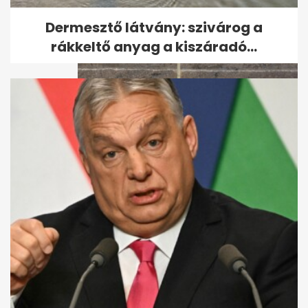
Comói-tó partján
Dermesztő látvány: szivárog a
rákkeltő anyag a kiszáradó...
Elsüllyedt egy luxusjacht
Szicília partjainál - egy ember
meghalt,...