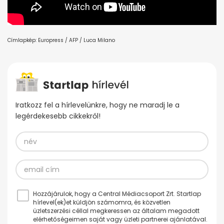
Címlapkép: Europress / AFP / Luca Milano
Iratkozz fel a hírlevelünkre, hogy ne maradj le a
legérdekesebb cikkekről!
Hozzájárulok, hogy a Central Médiacsoport Zrt. Startlap
hírlevel(ek)et küldjön számomra, és közvetlen
üzletszerzési céllal megkeressen az általam megadott
elérhetőségeimen saját vagy üzleti partnerei ajánlatával.