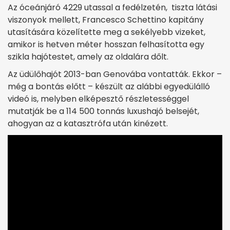
Az óceánjáró 4229 utassal a fedélzetén, tiszta látási
viszonyok mellett, Francesco Schettino kapitány
utasítására közelítette meg a sekélyebb vizeket,
amikor is hetven méter hosszan felhasította egy
szikla hajótestet, amely az oldalára dőlt.
Az üdülőhajót 2013-ban Genovába vontatták. Ekkor –
még a bontás előtt – készült az alábbi egyedülálló
videó is, melyben elképesztő részletességgel
mutatják be a 114 500 tonnás luxushajó belsejét,
ahogyan az a katasztrófa után kinézett.