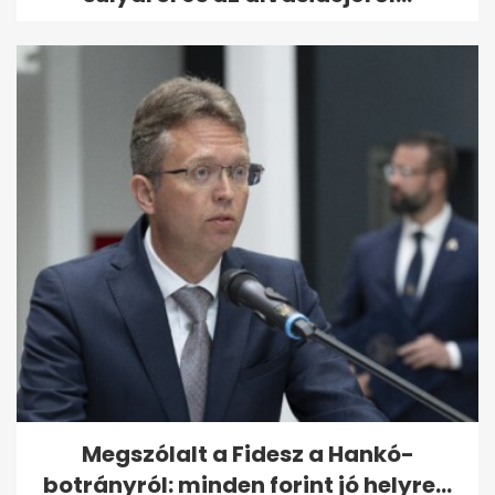
Megszólalt a Fidesz a Hankó-
botrányról: minden forint jó helyre...