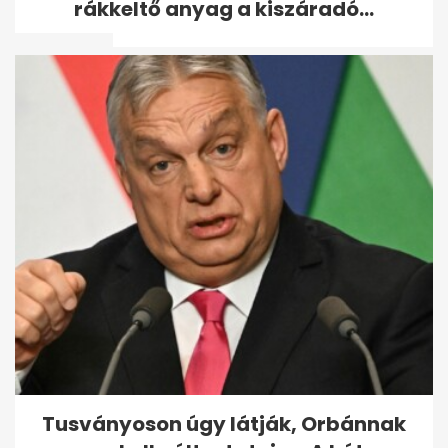
rákkeltő anyag a kiszáradó...
változtatnia - A hét...
Kiderült, mikor állhat fel a
Vagyonvisszaszerzési Hivatal
- A hét...
Tusványoson úgy látják, Orbánnak