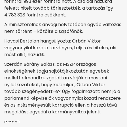
forintról 993 ezer forintra nőtt. A családi házukra
felvett hitelt tovább törlesztették, a tartozás így
4.783.328 forintra csökkent.
A miniszterelnök anyagi helyzetében egyéb változás
nem történt – közölte a sajtófőnök.
Havasi Bertalan hangsúlyozta: Orbán Viktor
vagyonnyilatkozata törvényes, teljes és hiteles, aki
mást állít, hazudik.
Szerdán Bárány Balázs, az MSZP országos
elnökségének tagja sajtótájékoztatón egyebek
mellett elmondta, izgatottan várják a mostani
nyilatkozatokat, hogy kiderüljön, Orbán Viktor
tovább szegényedett-e? Úgy fogalmazott: nem jó a
parlamenti képviselők vagyonnyilatkozati rendszere
és az intézményesült korrupció ellen a hosszú távú
megoldást egyedül a kormányváltás jelenti.
Forrás: MTI