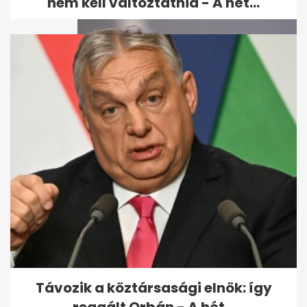
nem kell változtatnia - A hét...
Varga Judit reagált: Orbán
bántalmazással
kapcsolatban emlegette...
Távozik a köztársasági elnök: így
reagált Orbán - A hét...