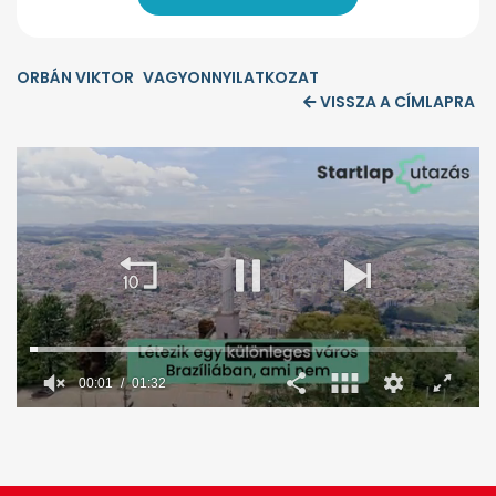
ORBÁN VIKTOR
VAGYONNYILATKOZAT
VISSZA A CÍMLAPRA
00:02
01:32
0
seconds
of
1
minute,