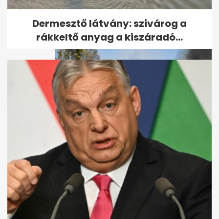
rendőrség a gyereket felrúgó
karateedző...
Dermesztő látvány: szivárog a
rákkeltő anyag a kiszáradó...
Égő autót szakadékba tolva
okozhatott erdőtüzet egy
férfi...