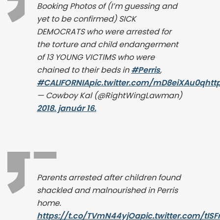
Booking Photos of (I’m guessing and
yet to be confirmed) SICK
DEMOCRATS who were arrested for
the torture and child endangerment
of 13 YOUNG VICTIMS who were
chained to their beds in
#Perris
,
#CALIFORNIA
pic.twitter.com/mD8eiXAu0q
htt
— Cowboy Kal (@RightWingLawman)
2018. január 16.
Parents arrested after children found
shackled and malnourished in Perris
home.
https://t.co/TVmN44yjOa
pic.twitter.com/tISF