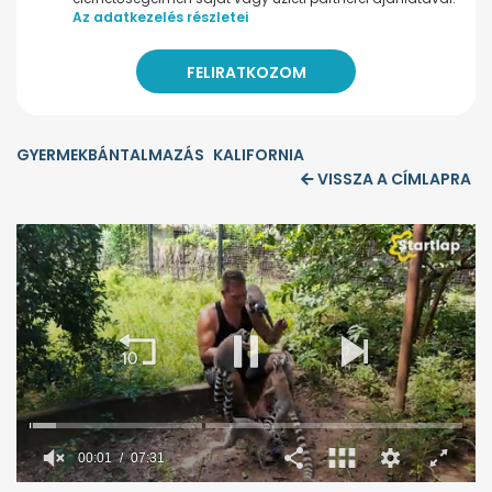
Az adatkezelés részletei
GYERMEKBÁNTALMAZÁS
KALIFORNIA
VISSZA A CÍMLAPRA
00:02
07:31
0