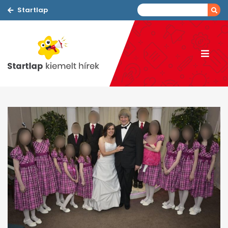
Startlap