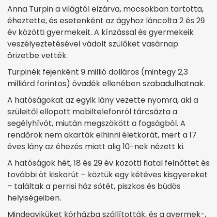
Anna Turpin a világtól elzárva, mocsokban tartotta,
éheztette, és esetenként az ágyhoz láncolta 2 és 29
év közötti gyermekeit. A kínzással és gyermekeik
veszélyeztetésével vádolt szülőket vasárnap
őrizetbe vették.
Turpinék fejenként 9 millió dolláros (mintegy 2,3
milliárd forintos) óvadék ellenében szabadulhatnak.
A hatóságokat az egyik lány vezette nyomra, aki a
szüleitől ellopott mobiltelefonról tárcsázta a
segélyhívót, miután megszökött a fogságból. A
rendőrök nem akarták elhinni életkorát, mert a 17
éves lány az éhezés miatt alig 10-nek nézett ki.
A hatóságok hét, 18 és 29 év közötti fiatal felnőttet és
további öt kiskorút – köztük egy kétéves kisgyereket
– találtak a perrisi ház sötét, piszkos és büdös
helyiségeiben.
Mindegyiküket kórházba szállították, és a gyermek-,