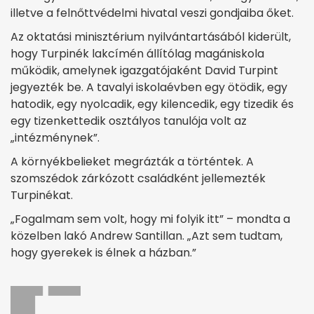
illetve a felnőttvédelmi hivatal veszi gondjaiba őket.
Az oktatási minisztérium nyilvántartásából kiderült,
hogy Turpinék lakcímén állítólag magániskola
működik, amelynek igazgatójaként David Turpint
jegyezték be. A tavalyi iskolaévben egy ötödik, egy
hatodik, egy nyolcadik, egy kilencedik, egy tizedik és
egy tizenkettedik osztályos tanulója volt az
„intézménynek”.
A környékbelieket megrázták a történtek. A
szomszédok zárkózott családként jellemezték
Turpinékat.
„Fogalmam sem volt, hogy mi folyik itt” – mondta a
közelben lakó Andrew Santillan. „Azt sem tudtam,
hogy gyerekek is élnek a házban.”