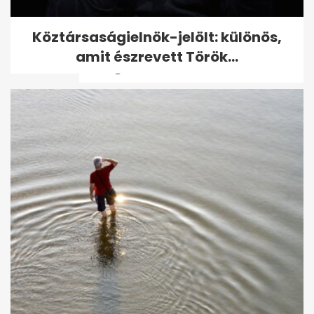
Tagadja bűnösségét a
Köztársaságielnök-jelölt: különös,
kalandparkban gyereket
amit észrevett Török...
felrúgó karateedző
Vádemelést javasol a