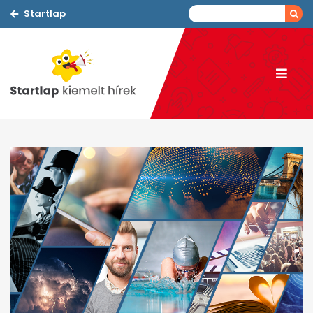
Startlap