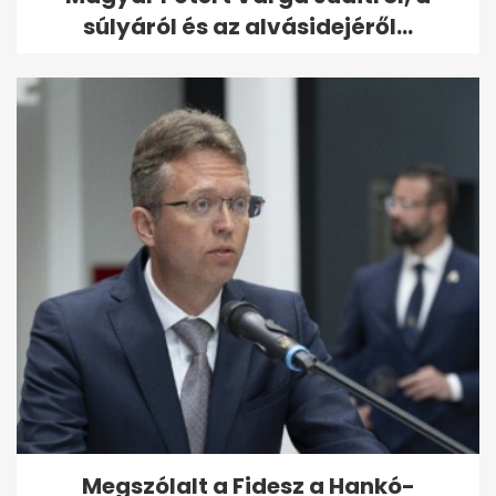
súlyáról és az alvásidejéről...
Megszólalt a Fidesz a Hankó-