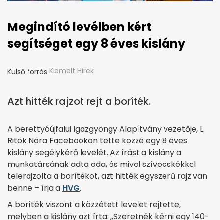
Megindító levélben kért
segítséget egy 8 éves kislány
Kiemelt Hírek
Külső forrás
Azt hitték rajzot rejt a boríték.
A berettyóújfalui Igazgyöngy Alapítvány vezetője, L.
Ritók Nóra Facebookon tette közzé egy 8 éves
kislány segélykérő levelét. Az írást a kislány a
munkatársának adta oda, és mivel szívecskékkel
telerajzolta a borítékot, azt hitték egyszerű rajz van
benne – írja a
HVG
.
A boríték viszont a közzétett levelet rejtette,
melyben a kislány azt írta: „Szeretnék kérni egy 140-