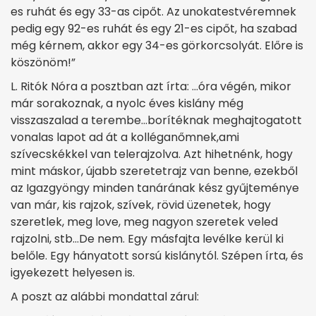
es ruhát és egy 33-as cipőt. Az unokatestvéremnek
pedig egy 92-es ruhát és egy 21-es cipőt, ha szabad
még kérnem, akkor egy 34-es görkorcsolyát. Előre is
köszönöm!”
L. Ritók Nóra a posztban azt írta: …óra végén, mikor
már sorakoznak, a nyolc éves kislány még
visszaszalad a terembe…borítéknak meghajtogatott
vonalas lapot ad át a kolléganőmnek,ami
szívecskékkel van telerajzolva. Azt hihetnénk, hogy
mint máskor, újabb szeretetrajz van benne, ezekből
az Igazgyöngy minden tanárának kész gyűjteménye
van már, kis rajzok, szívek, rövid üzenetek, hogy
szeretlek, meg love, meg nagyon szeretek veled
rajzolni, stb…De nem. Egy másfajta levélke kerül ki
belőle. Egy hányatott sorsú kislánytól. Szépen írta, és
igyekezett helyesen is.
A poszt az alábbi mondattal zárul: