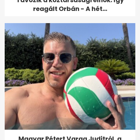
Távozik a köztársasági elnök: így
reagált Orbán - A hét...
Magyar Pétert Varga Juditról, a