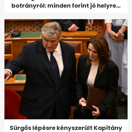
botrányról: minden forint jó helyre...
Sürgős lépésre kényszerült Kapitány