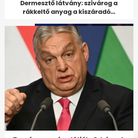
Dermesztő látvány: szivárog a
átvilágítása, jön a nyilvános...
rákkeltő anyag a kiszáradó...
Vitézy: 65 ezres jegyeladás
Balázs DJ-szettjére, mint
Puskás...