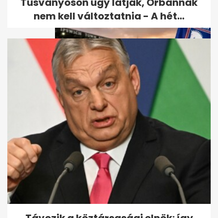
Tusványoson úgy látják, Orbánnak
nem kell változtatnia - A hét...
Udonis Haslem részesedést
vett az Ipswich Townban,
Premier...