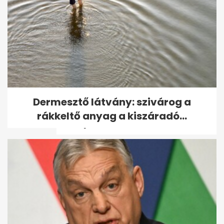
Ross Godfrey elárulta, mit
Dermesztő látvány: szivárog a
jelent neki a Sziget és
rákkeltő anyag a kiszáradó...
Budapest