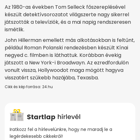
Az 1980-as években Tom Selleck főszereplésével
készült detektívsorozatot világszerte nagy sikerrel
játszották a televíziók, és a mai napig rendszeresen
ismétlik.
John Hillerman emellett más alkotásokban is feltűnt,
például Roman Polanski rendezésben készült Kínai
negyed c. filmben is láthattuk. Korábban évekig
játszott a New York-i Broadwayn. Az ezredfordulón
vonult vissza, Hollywoodot maga mögött hagyva
visszatért szűkebb hazájába, Texasba.
Cikk és kép forrása: 24.hu
Iratkozz fel a hírlevelünkre, hogy ne maradj le a
legérdekesebb cikkekről!