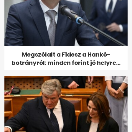
Megszólalt a Fidesz a Hankó-
botrányról: minden forint jó helyre...