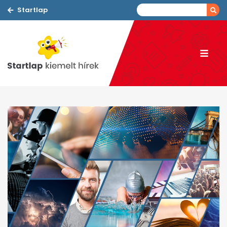
Startlap