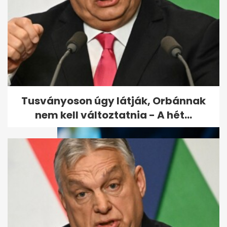
Átmeneti enyhülés után
vasárnaptól ismét erősödik a
hőség
Tusványoson úgy látják, Orbánnak
nem kell változtatnia - A hét...