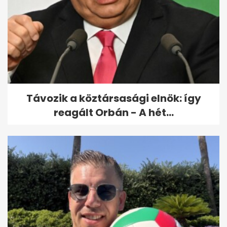
Mikor nem vonják le a bérből a
jegyzéken szereplő adót és...
Távozik a köztársasági elnök: így
reagált Orbán - A hét...