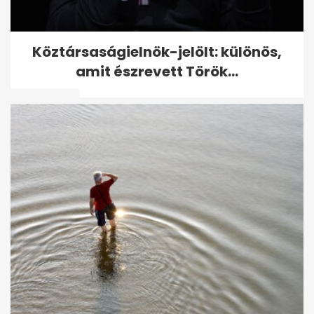
Szabálytalanul előzött, Volán-
Köztársaságielnök-jelölt: különös,
buszt döntött árokba 38
amit észrevett Török...
utassal