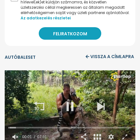
hírlevel(ek)et küldjön számomra, és közvetlen
üzletszerzési céllal megkeressen az általam megadott
elérhetőségeimen saját vagy üzleti partnerei ajánlatával.
Az adatkezelés részletei
VISSZA A CÍMLAPRA
AUTÓBALESET
00:02
07:31