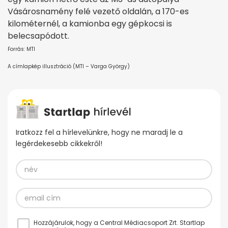
Vásárosnamény felé vezető oldalán, a 170-es
kilométernél, a kamionba egy gépkocsi is
belecsapódott.
Forrás: MTI
A címlapkép illusztráció (MTI – Varga György)
Iratkozz fel a hírlevelünkre, hogy ne maradj le a
legérdekesebb cikkekről!
Hozzájárulok, hogy a Central Médiacsoport Zrt. Startlap