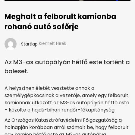
Meghalt a felborult kamionba
rohanó autó sofőrje
Kiemelt Hírek
Startlap
Az M3-as autópályán hétfő este történt a
baleset.
A helyszínen életét vesztette annak a
személygépkocsinak a vezetője, amely egy felborult
kamionnak ütközött az M3-as autópályán hétfő este
– közölte a hajdú-bihari rendőr-főkapitányság.
Az Országos Katasztrófavédelmi Főigazgatóság a
holnapján korábban arról számolt be, hogy felborult
egy kamion hétfő este az M3-as autópálya