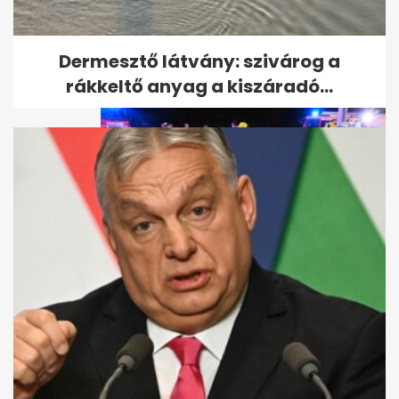
Sürgősen vérre van szüksége
a Jóban Rosszban...
Dermesztő látvány: szivárog a
rákkeltő anyag a kiszáradó...
Hvg: a Schadl-ügy egyik
tanúja az Árpád hídi baleset
áldozata