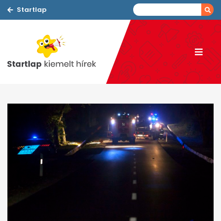
Startlap