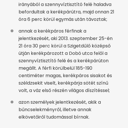
irányából a szennyvíztisztító felé haladva
befordultak a kerékpárútra, majd onnan 21
óra 6 perc körül egymás után távoztak;
annak a kerékpáros férfinak a
jelentkezését, aki 2013. szeptember 25-én
21 óra 30 perc körül a Szigetdűlő középső
útján kerékpározott a Dobó utca felől a
szennyvíztisztító felé és a kerékpárúton
megállt. A férfi körülbelül 185-190
centiméter magas, kerékpáros sisakot és
széldzsekit viselt, kerékpárja sötét színű
volt, a váz első részén világos díszítéssel;
azon személyek jelentkezését, akik a
bűncselekményről, illetve annak
elkövetőiről tudomással bírnak.