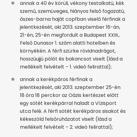
annak a 40 év körüli, vékony testalkatú, kék
szemű, szemüveges, hiányos felső fogazatú,
őszes-barna haját copfban viselő férfinak a
jelentkezését, aki 2013. szeptember 16-án,
21-én, 25-én megfordult a Budapest XXIII.,
Felső Dunasor 1. szám alatti hotelben és
környékén. A férfi szürke rövidnadrágot,
hosszúujjú pólót és bakancsot viselt (lásd a
mellékelt felvételt – 1. videó felirattal);
annak a kerékpáros férfinak a
jelentkezését, aki 2013. szeptember 25-én
18 óra 18 perckor az Oázis kertészet előtt
egy sötét kerékpárral haladt a Vízisport
utca felé. A férfi sötét kerékpáros sisakot és
kékeszöld felsőruházatot viselt (lásd a
mellékelt felvételt – 2. videó felirattal);