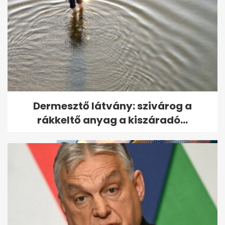
Döntött a bíróság Till Tamás
Dermesztő látvány: szivárog a
gyilkosáról
rákkeltő anyag a kiszáradó...