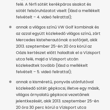
felé. A férfi sötét kerékpáros sisakot és
sötét felsőruházatot viselt (lásd a mellékelt
felvételt – 4. videó felirattal);
annak a világos színű VW Golf kombinak és
az azzal együtt közlekedő világos színű, zárt
Mercedes kisteherautónak a sofőrjeit, akik
2013. szeptember 25-én 20 óra körül az
Oázis kertészet előtt haladtak el a Vízisport
utca felé, majd a Vízisport utcán
közlekedtek tovább (lásd a mellékelt
felvételt – 5. videó felirattal);
annak a kisméretű, ponyvás utánfutóval
közlekedő sötét gépkocsi, illetve egy másik,
világos árnyalatú gépkocsi vezetőinek
jelentkezését, akik 2013. szeptember 25-én
20 óra 30 perc körül a Vízisport utca