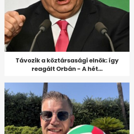
Megszökött a több száz állatot
brutálisan megkínzó nő
Távozik a köztársasági elnök: így
reagált Orbán - A hét...