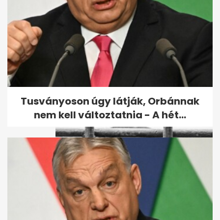
Kiderült, ki ölte meg Till
Tamást, de a gyilkos
szabadon...
Tusványoson úgy látják, Orbánnak
nem kell változtatnia - A hét...