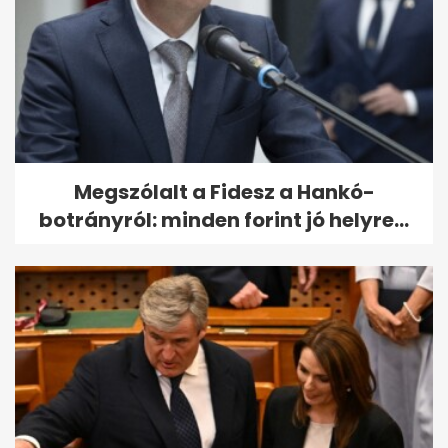
Megszólalt a Fidesz a Hankó-
botrányról: minden forint jó helyre...