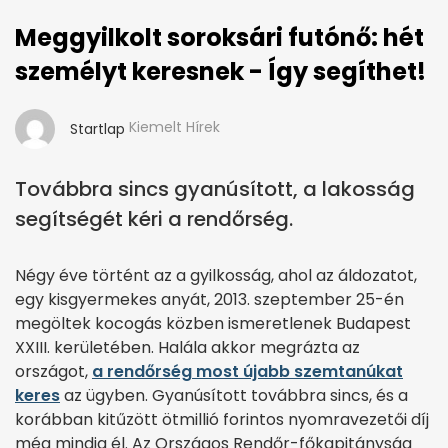
Meggyilkolt soroksári futónő: hét
személyt keresnek - Így segíthet!
Kiemelt Hírek
Startlap
Továbbra sincs gyanúsított, a lakosság
segítségét kéri a rendőrség.
Négy éve történt az a gyilkosság, ahol az áldozatot,
egy kisgyermekes anyát, 2013. szeptember 25-én
megöltek kocogás közben ismeretlenek Budapest
XXIII. kerületében. Halála akkor megrázta az
országot,
a rendőrség most újabb szemtanúkat
keres
az ügyben. Gyanúsított továbbra sincs, és a
korábban kitűzött ötmillió forintos nyomravezetői díj
még mindig él. Az Országos Rendőr-főkapitányság