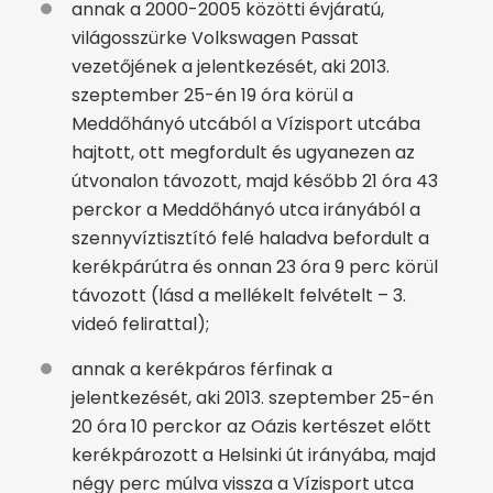
annak a 2000-2005 közötti évjáratú,
világosszürke Volkswagen Passat
vezetőjének a jelentkezését, aki 2013.
szeptember 25-én 19 óra körül a
Meddőhányó utcából a Vízisport utcába
hajtott, ott megfordult és ugyanezen az
útvonalon távozott, majd később 21 óra 43
perckor a Meddőhányó utca irányából a
szennyvíztisztító felé haladva befordult a
kerékpárútra és onnan 23 óra 9 perc körül
távozott (lásd a mellékelt felvételt – 3.
videó felirattal);
annak a kerékpáros férfinak a
jelentkezését, aki 2013. szeptember 25-én
20 óra 10 perckor az Oázis kertészet előtt
kerékpározott a Helsinki út irányába, majd
négy perc múlva vissza a Vízisport utca