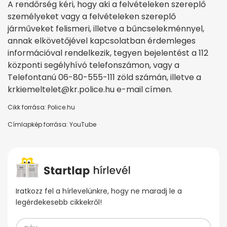
A rendőrség kéri, hogy aki a felvételeken szereplő
személyeket vagy a felvételeken szereplő
járműveket felismeri, illetve a bűncselekménnyel,
annak elkövetőjével kapcsolatban érdemleges
információval rendelkezik, tegyen bejelentést a 112
központi segélyhívó telefonszámon, vagy a
Telefontanú 06-80-555-111 zöld számán, illetve a
krkiemeltelet@kr.police.hu e-mail címen.
Cikk forrása: Police.hu
Címlapkép forrása: YouTube
Iratkozz fel a hírlevelünkre, hogy ne maradj le a
legérdekesebb cikkekről!