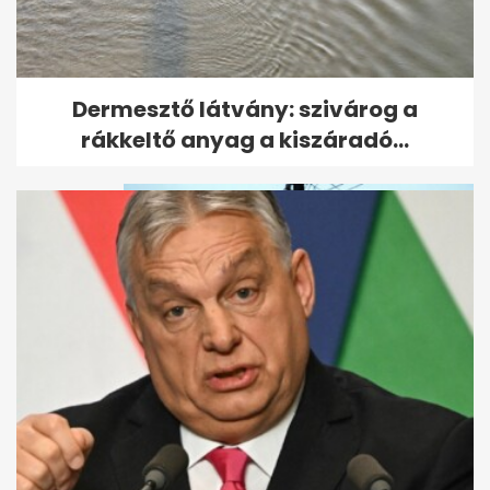
Fürdőszobából jelentkezett be
Dermesztő látvány: szivárog a
az ülésre a képviselő, árny...
rákkeltő anyag a kiszáradó...