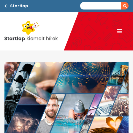
Startlap