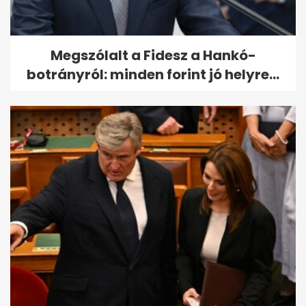
Megszólalt a Fidesz a Hankó-
botrányról: minden forint jó helyre...