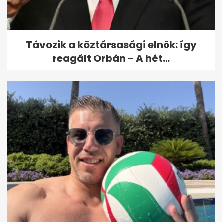
Távozik a köztársasági elnök: így
reagált Orbán - A hét...