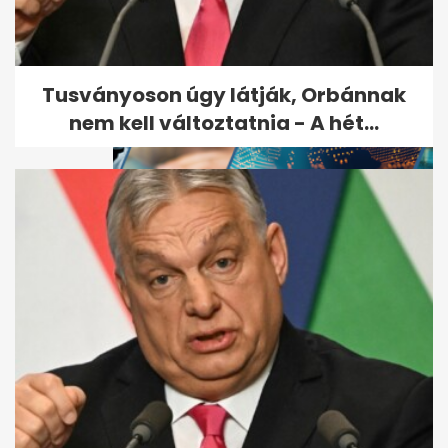
Takarékosság stabilizálta a
hálózatot: elkerülte a...
Tusványoson úgy látják, Orbánnak
nem kell változtatnia - A hét...
A túl „tiszta” kert ára: így
boríthatja fel az ökológiai...