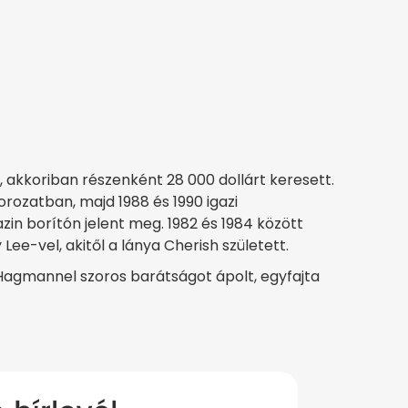
t, akkoriban részenként 28 000 dollárt keresett.
orozatban, majd 1988 és 1990 igazi
n borítón jelent meg. 1982 és 1984 között
ee-vel, akitől a lánya Cherish született.
 Hagmannel szoros barátságot ápolt, egyfajta