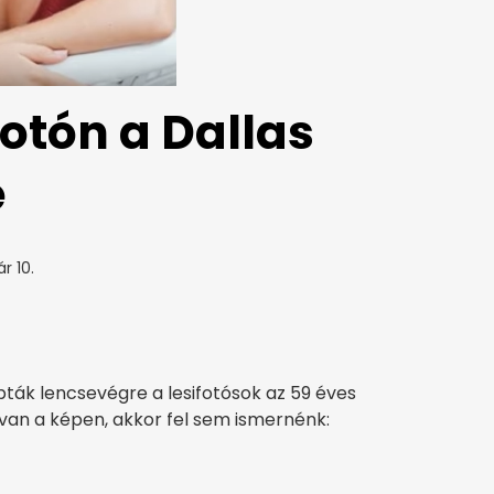
otón a Dallas
e
r 10.
pták lencsevégre a lesifotósok az 59 éves
 van a képen, akkor fel sem ismernénk: