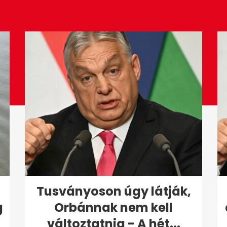
Tusványoson úgy látják,
g
Orbánnak nem kell
változtatnia - A hét...