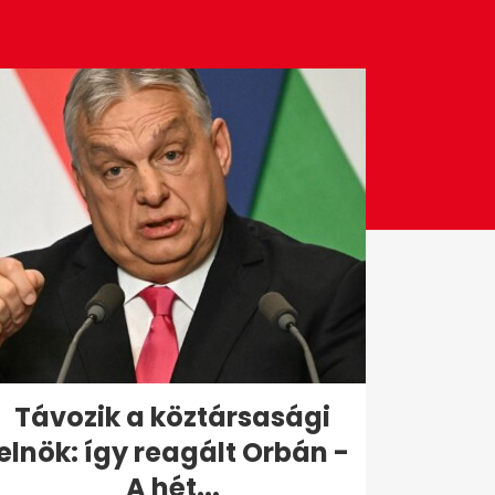
Távozik a köztársasági
elnök: így reagált Orbán -
A hét...