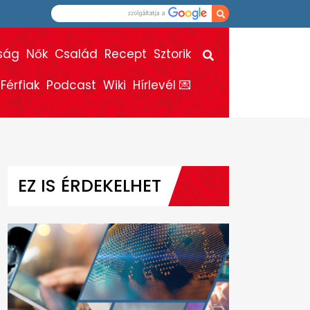
ság
Nők
Család
Recept
Sztorik
Férfiak
Podcast
Wiki
Hírlevél 💌
EZ IS ÉRDEKELHET