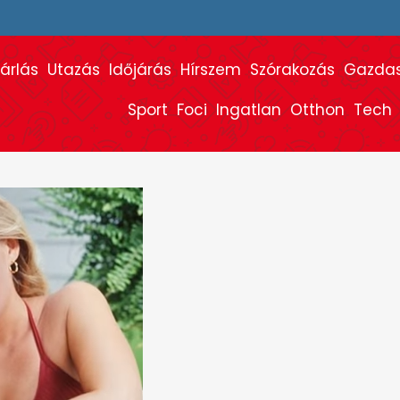
árlás
Utazás
Időjárás
Hírszem
Szórakozás
Gazda
Sport
Foci
Ingatlan
Otthon
Tech