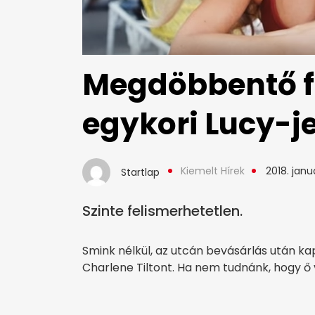
Megdöbbentő f
egykori Lucy-j
Kiemelt Hírek
2018. januá
Startlap
Szinte felismerhetetlen.
Smink nélkül, az utcán bevásárlás után ka
Charlene Tiltont. Ha nem tudnánk, hogy ő