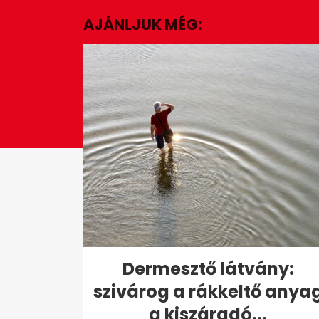
minutes,
AJÁNLJUK MÉG:
45
seconds
Volume
0%
Dermesztő látvány:
szivárog a rákkeltő anya
a kiszáradó...