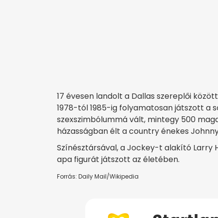
17 évesen landolt a Dallas szereplői közöt
1978-tól 1985-ig folyamatosan játszott a s
szexszimbólummá vált, mintegy 500 magazi
házasságban élt a country énekes Johnny L
Színésztársával, a Jockey-t alakító Larry
apa figurát játszott az életében.
Forrás: Daily Mail/Wikipedia