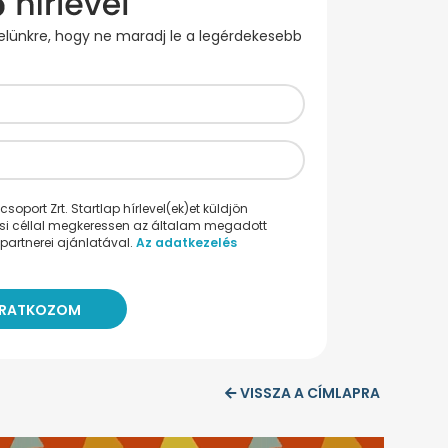
evelünkre, hogy ne maradj le a legérdekesebb
oport Zrt. Startlap hírlevel(ek)et küldjön
ési céllal megkeressen az általam megadott
partnerei ajánlatával.
Az adatkezelés
VISSZA A CÍMLAPRA