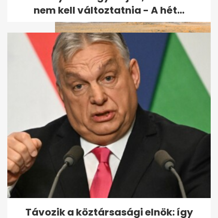
nem kell változtatnia - A hét...
Több mint 25 ezer halottat
hagytak a hőhullámok
Európában, és...
Távozik a köztársasági elnök: így