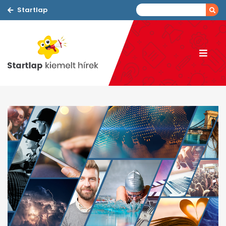
Startlap