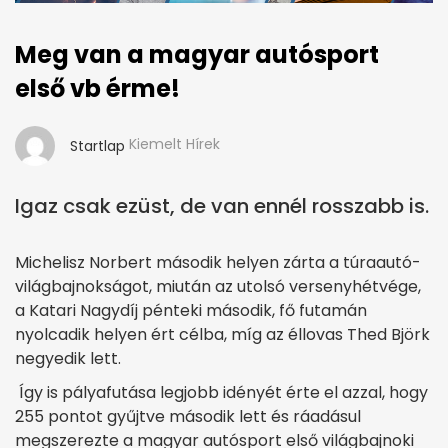
Meg van a magyar autósport
első vb érme!
Kiemelt Hírek
Startlap
Igaz csak ezüst, de van ennél rosszabb is.
Michelisz Norbert második helyen zárta a túraautó-
világbajnokságot, miután az utolsó versenyhétvége,
a Katari Nagydíj pénteki második, fő futamán
nyolcadik helyen ért célba, míg az éllovas Thed Björk
negyedik lett.
Így is pályafutása legjobb idényét érte el azzal, hogy
255 pontot gyűjtve második lett és ráadásul
megszerezte a magyar autósport első világbajnoki