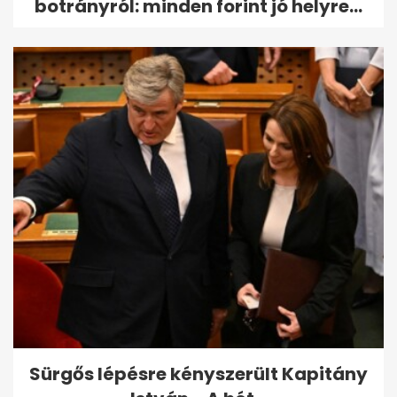
botrányról: minden forint jó helyre...
Sürgős lépésre kényszerült Kapitány