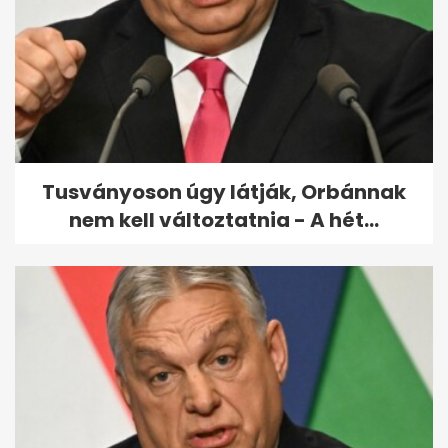
Ingyenes öntözővíz otthon: így
spórolhatsz a kerti locsoláson
Tusványoson úgy látják, Orbánnak
nem kell változtatnia - A hét...