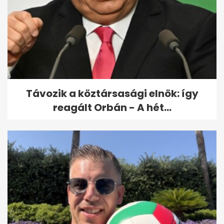
Távozik a köztársasági elnök: így
reagált Orbán - A hét...