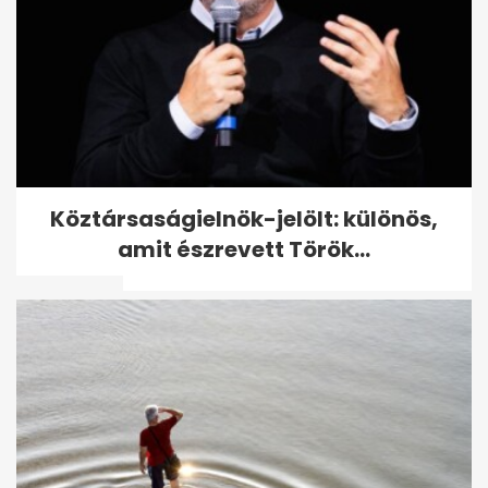
Sebestyén Balázs a fiával
Köztársaságielnök-jelölt: különös,
zenélt DJ Oti koncertjén, videó
amit észrevett Török...
is van