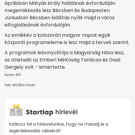
áprilisban Mátyás király halálának évfordulóján
megemlékezés lesz Bécsben és Budapesten.
Júniusban Bécsben kiállítás nyílik majd a város
elfoglalásának évfordulóján.
Az emlékév a kolozsvári magyar napok egyik
központi programeleme is lesz majd a tervek szerint.
A programok lebonyolítója a Magyarság Háza lesz,
az ötletadó az Emberi Méltóság Tanácsa és Gaal
Gergely volt – ismertette.
Forrás: MTI
Fotó: MTI/Biró István
Iratkozz fel a hírlevelünkre, hogy ne maradj le a
legérdekesebb cikkekről!