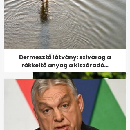
Mikroműanyag az elviteles
dobozból: szakértők szerint
így...
Dermesztő látvány: szivárog a
rákkeltő anyag a kiszáradó...