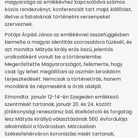
magyarsága az emlékévhez kapcsolódva számos
közös rendezvényt, konferenciát tart majd, kiállítást,
illetve a fiataloknak történelmi versenyeket
szerveznek.
Potápi Árpád János az emlékévvel összefüggésben
kiemelte a magyar identitás szorosabbra fűzését, és
azt mondta: Mátyás király erős kezű, jelentős
uralkodóként vonult be a történelembe.
Megerősítette Magyarországot, felismerte, hogy
csak így lehet megállítani az oszmán birodalom
terjeszkedését. Nemcsak a történetírás, hanem
mondáink és népmeséink is őrzik alakját.
Elmondta: január 12-14-én Szegeden emlékező
szentmisét tartanak, január 20. és 24. között
jótékonysági reneszánsz bál, ételkóstoló és forgatag
lesz Mátyás királlyá választásának 560. évfordulója
alkalmából a fővárosban. Márciusban
Székesfehérváron koronázási misét tartanak,