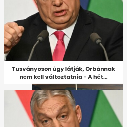
Borsa Miklós a közmédiáról: ki
vállalja ezek után a munkát?
Tusványoson úgy látják, Orbánnak
nem kell változtatnia - A hét...