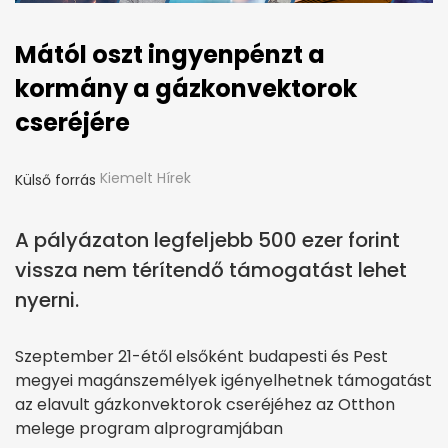
Mától oszt ingyenpénzt a
kormány a gázkonvektorok
cseréjére
Kiemelt Hírek
Külső forrás
A pályázaton legfeljebb 500 ezer forint
vissza nem térítendő támogatást lehet
nyerni.
Szeptember 21-étől elsőként budapesti és Pest
megyei magánszemélyek igényelhetnek támogatást
az elavult gázkonvektorok cseréjéhez az Otthon
melege program alprogramjában