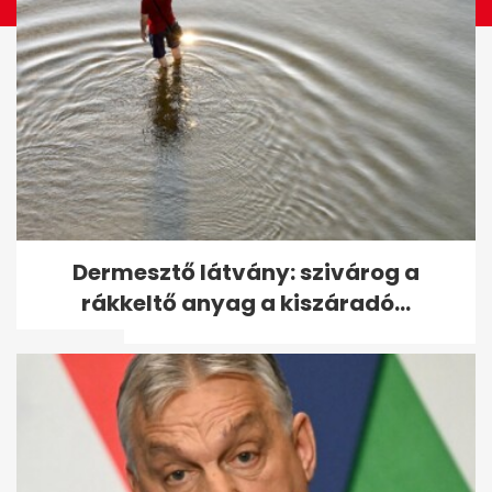
Udonis Haslem részesedést
Dermesztő látvány: szivárog a
vett az Ipswich Townban,
rákkeltő anyag a kiszáradó...
Premier...