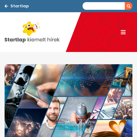
Startlap