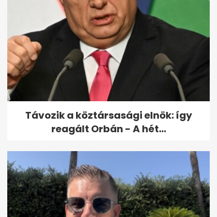
7 augusztusi mozifilm, amire
érdemes jegyet venni a
nagyvásznon
Távozik a köztársasági elnök: így
reagált Orbán - A hét...