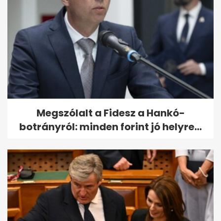
Megszólalt a Fidesz a Hankó-
botrányról: minden forint jó helyre...