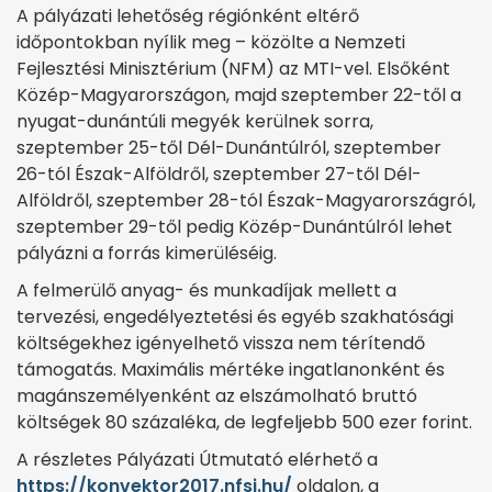
A pályázati lehetőség régiónként eltérő
időpontokban nyílik meg – közölte a Nemzeti
Fejlesztési Minisztérium (NFM) az MTI-vel. Elsőként
Közép-Magyarországon, majd szeptember 22-től a
nyugat-dunántúli megyék kerülnek sorra,
szeptember 25-től Dél-Dunántúlról, szeptember
26-tól Észak-Alföldről, szeptember 27-től Dél-
Alföldről, szeptember 28-tól Észak-Magyarországról,
szeptember 29-től pedig Közép-Dunántúlról lehet
pályázni a forrás kimerüléséig.
A felmerülő anyag- és munkadíjak mellett a
tervezési, engedélyeztetési és egyéb szakhatósági
költségekhez igényelhető vissza nem térítendő
támogatás. Maximális mértéke ingatlanonként és
magánszemélyenként az elszámolható bruttó
költségek 80 százaléka, de legfeljebb 500 ezer forint.
A részletes Pályázati Útmutató elérhető a
https://konvektor2017.nfsi.hu/
oldalon, a