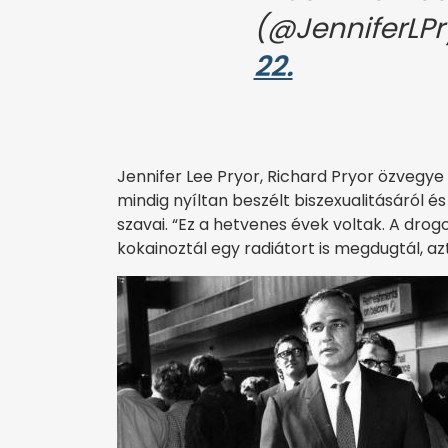
(@JenniferLPr
22.
Jennifer Lee Pryor, Richard Pryor özveg
mindig nyíltan beszélt biszexualitásáról 
szavai. “Ez a hetvenes évek voltak. A drog
kokainoztál egy radiátort is megdugtál, az