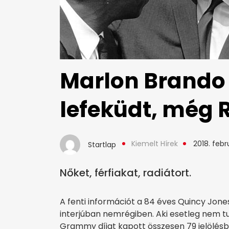
Marlon Brando
lefeküdt, még R
Kiemelt Hírek
2018. febru
Startlap
Nőket, férfiakat, radiátort.
A fenti információt a 84 éves Quincy Jon
interjúban nemrégiben. Aki esetleg nem t
Grammy díjat kapott összesen 79 jelölésbő