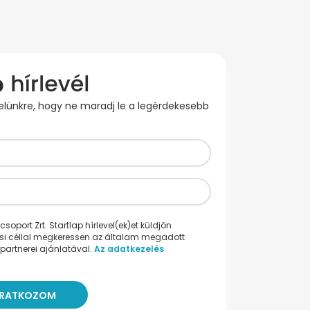
evelünkre, hogy ne maradj le a legérdekesebb
oport Zrt. Startlap hírlevel(ek)et küldjön
ési céllal megkeressen az általam megadott
partnerei ajánlatával.
Az adatkezelés