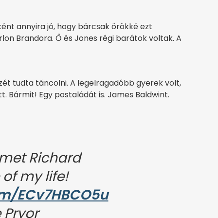
bként annyira jó, hogy bárcsak örökké ezt
lon Brandora. Ő és Jones régi barátok voltak. A
szét tudta táncolni. A legelragadóbb gyerek volt,
t. Bármit! Egy postaládát is. James Baldwint.
I met Richard
 of my life!
com/ECv7HBCO5u
 Pryor