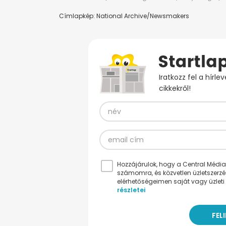
Címlapkép: National Archive/Newsmakers
Iratkozz fel a hírl
cikkekről!
Hozzájárulok, hogy a Central Médiacs
számomra, és közvetlen üzletszerz
elérhetőségeimen saját vagy üzleti 
részletei