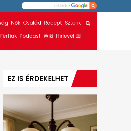
ság
Nők
Család
Recept
Sztorik
Férfiak
Podcast
Wiki
Hírlevél 💌
EZ IS ÉRDEKELHET