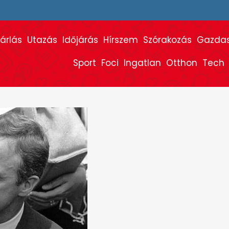
árlás
Utazás
Időjárás
Hírszem
Szórakozás
Gazda
Sport
Foci
Ingatlan
Otthon
Tech