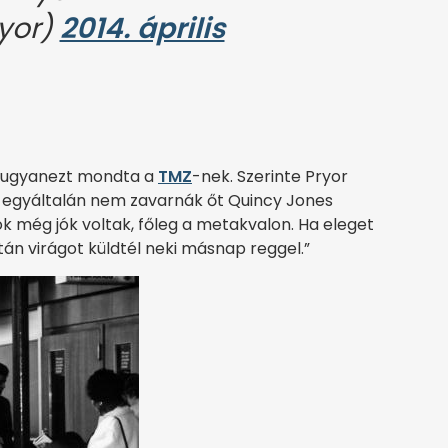
yor)
2014. április
ye ugyanezt mondta a
TMZ
-nek. Szerinte Pryor
és egyáltalán nem zavarnák őt Quincy Jones
ok még jók voltak, főleg a metakvalon. Ha eleget
tán virágot küldtél neki másnap reggel.”