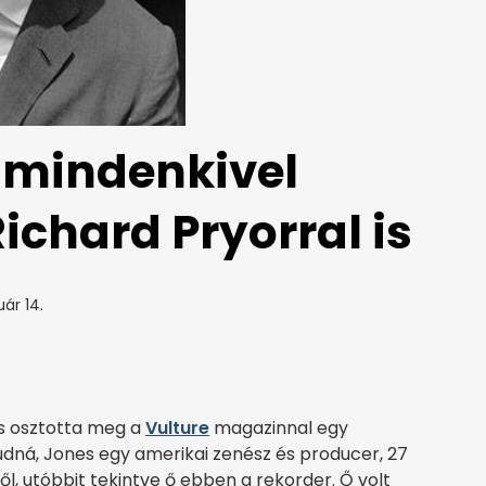
 mindenkivel
ichard Pryorral is
ár 14.
es osztotta meg a
Vulture
magazinnal egy
udná, Jones egy amerikai zenész és producer, 27
l, utóbbit tekintve ő ebben a rekorder. Ő volt