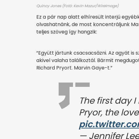
Quincy Jones (Fotó: Kevin Mazur/WireImage)
Ez a pár nap alatt elhíresült interjú egyé
olvashatnánk, de most koncentráljunk Mar
teljes szöveg így hangzik:
“Együtt jártunk csacsacsázni. Az agyát is 
akivel valaha találkoztál. Bármit megdugot
Richard Pryort. Marvin Gaye-t.”
The first day 
Pryor, the love
pic.twitter.
— Jennifer Lee