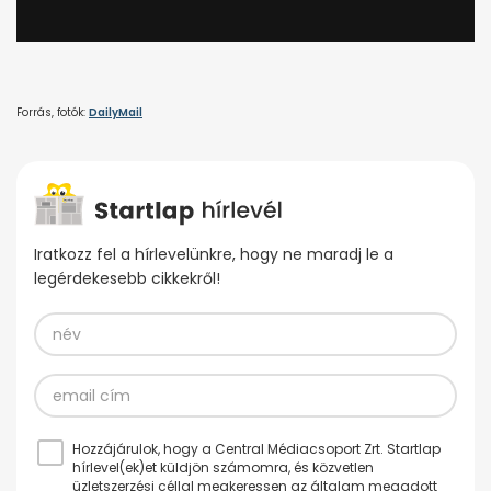
Forrás, fotók:
DailyMail
Iratkozz fel a hírlevelünkre, hogy ne maradj le a
legérdekesebb cikkekről!
Hozzájárulok, hogy a Central Médiacsoport Zrt. Startlap
hírlevel(ek)et küldjön számomra, és közvetlen
üzletszerzési céllal megkeressen az általam megadott