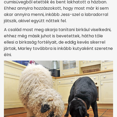
cumisüvegből etették és bent lakhatott a házban.
Ehhez annyira hozzászokott, hogy most már ki sem
akar annyira menni, inkább Jess-szel a labradorral
játszik, akivel együtt nőttek fel.
A család most meg akarja tanítani birkául viselkedni,
ehhez még másik juhot is bevetettek, hátha tőle
ellesi a birkaság fortélyait, de eddig kevés sikerrel
jártak, Marley továbbra is inkább kutyaként szeretne
élni.