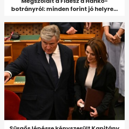
Megszólalt a Fidesz a Hankó-
botrányról: minden forint jó helyre...
Sürgős lépésre kényszerült Kapitány