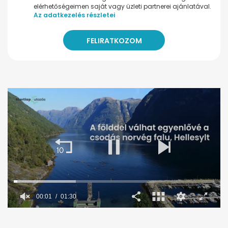
elérhetőségeimen saját vagy üzleti partnerei ajánlatával.
Az adatkezelés részletei
00:02
01:30
0
seconds
of