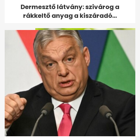
Bejelentette a Tisza: megvan,
Dermesztő látvány: szivárog a
ki lesz az új köztársasági elnök
rákkeltő anyag a kiszáradó...
Olcsó import dinnye: akár 135
forintos akciók nyomják le a
piacot