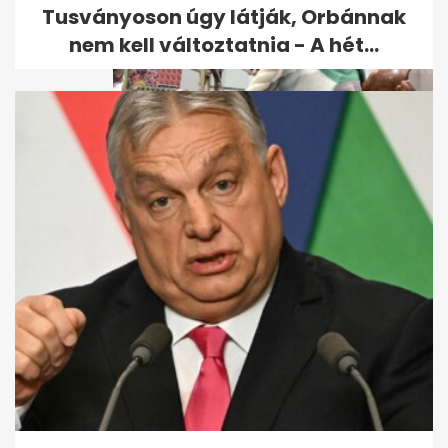
Tusványoson úgy látják, Orbánnak
nem kell változtatnia - A hét...
Velencei biennálé: pisis
meztelen néni és
kölcsönbabák,...