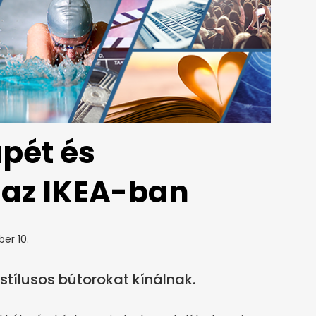
pét és
 az IKEA-ban
ber 10.
 stílusos bútorokat kínálnak.