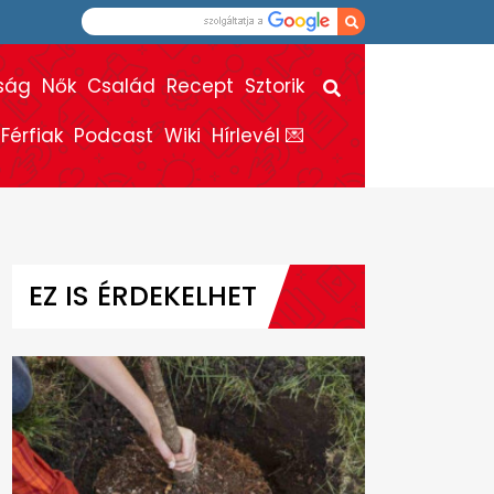
ság
Nők
Család
Recept
Sztorik
Férfiak
Podcast
Wiki
Hírlevél 💌
EZ IS ÉRDEKELHET