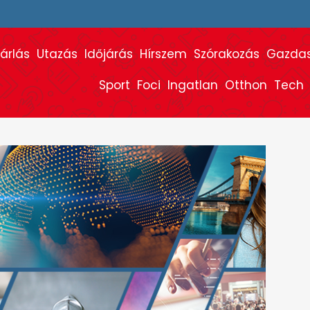
árlás
Utazás
Időjárás
Hírszem
Szórakozás
Gazda
Sport
Foci
Ingatlan
Otthon
Tech