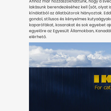
Ahhoz már hozzászokhattunk, hogy a své
lakásunk berendezéséhez kell (sőt, olyat i
kínálatból az állatbútorok hiányoztak. Ed
gondol, stílusos és kényelmes kutyaágya
kaparófákat, kosarakat és sok egyebet aján
egyelőre az Egyesült Államokban, Kanadá
elérhető.