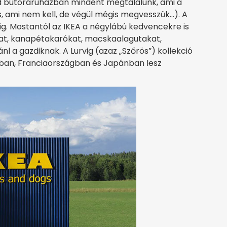
d bútoráruházban mindent megtalálunk, ami a
s, ami nem kell, de végül mégis megvesszük…). A
dig. Mostantól az IKEA a négylábú kedvencekre is
kat, kanapétakarókat, macskaalagutakat,
l a gazdiknak. A Lurvig (azaz „Szőrös”) kollekció
ban, Franciaországban és Japánban lesz