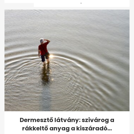
Baka András: Kétharmaddal
sem lehet mindent
megcsinálni
Dermesztő látvány: szivárog a
rákkeltő anyag a kiszáradó...