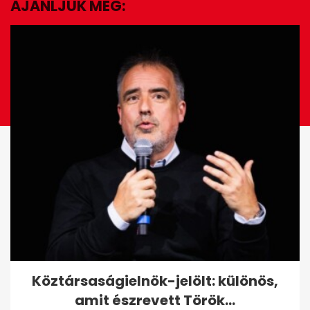
AJÁNLJUK MÉG:
EZ IS ÉRDEKELHET
Videón bukott le Orbán
Köztársaságielnök-jelölt: különös,
Szerbiában: egy híres
amit észrevett Török...
milliárdossal nyaral