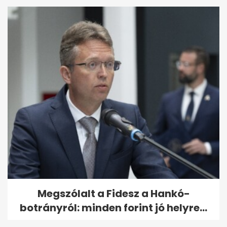
Megszólalt a Fidesz a Hankó-
botrányról: minden forint jó helyre...