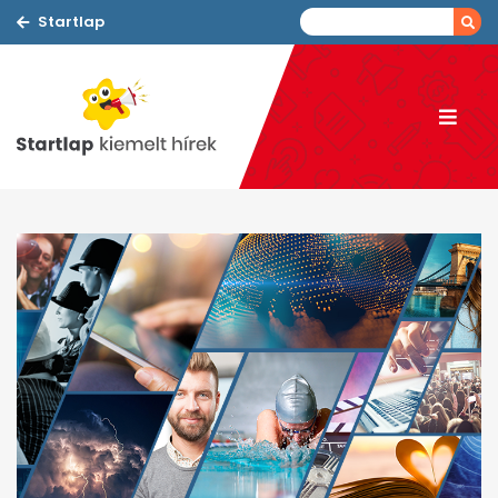
Startlap