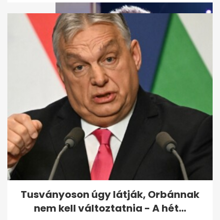
Sebestyén Balázs a fiával
zenélt DJ Oti koncertjén, videó
is van
Tusványoson úgy látják, Orbánnak
nem kell változtatnia - A hét...