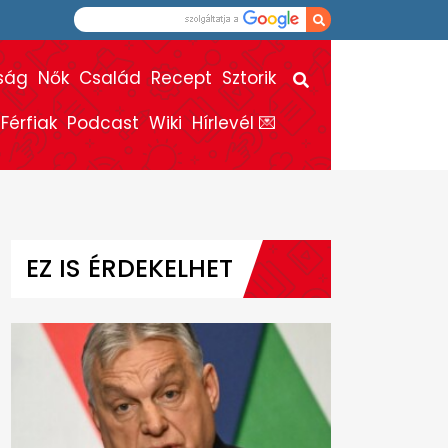
ság
Nők
Család
Recept
Sztorik
Férfiak
Podcast
Wiki
Hírlevél 💌
EZ IS ÉRDEKELHET