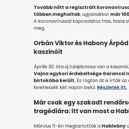
Tovább nőtt a regisztrált koronavíru
többen meghaltak
, ugyanakkor
már 100
A koronavírussal kapcsolatos friss, hazai s
meg.
Orbán Viktor és Habony Árpád 
kaszinóit
Április 30. óta új tulajdonosa van a kaszi
Vajna egykori érdekeltsége Garancsi I
birtokába került.
És rögtön át is írták az
kivehessék két napon belül.
Részletek itt.
Már csak egy szakadt rendőrs
tragédiára: itt van most a Ha
Március 11-én megtartották a
Hableány
ü