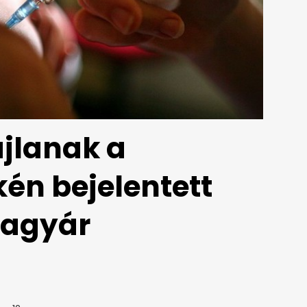
ajlanak a
én bejelentett
nagyár