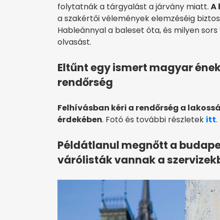
folytatnák a tárgyalást a járvány miatt.
A 
a szakértői vélemények elemzéséig biztosa
Hableánnyal a baleset óta, és milyen sors
olvasást.
Eltűnt egy ismert magyar ének
rendőrség
Felhívásban kéri a rendőrség a lakos
érdekében
. Fotó és további részletek
itt
.
Példátlanul megnőtt a budapes
várólisták vannak a szervizek