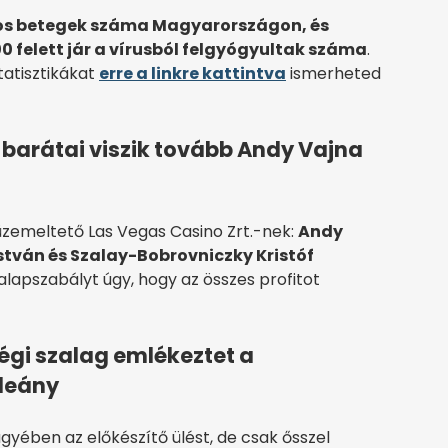
sos betegek száma Magyarországon, és
0 felett jár a vírusból felgyógyultak száma
.
tatisztikákat
erre a linkre kattintva
ismerheted
barátai viszik tovább Andy Vajna
nóüzemeltető Las Vegas Casino Zrt.-nek:
Andy
stván és Szalay-Bobrovniczky Kristóf
 alapszabályt úgy, hogy az összes profitot
égi szalag emlékeztet a
bleány
gyében az előkészítő ülést, de csak ősszel