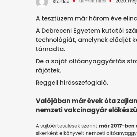
Kiemelt Hírek
2020. máju
Startlap
A tesztüzem már három éve elind
A Debreceni Egyetem kutatói szá
technológiát, amelynek elődjét 
támadta.
De a saját oltóanyaggyártás strat
rájöttek.
Reggeli hírösszefoglaló.
Valójában már évek óta zajlan
nemzeti vakcinagyár előkészü
A sajtóértesülések szerint
már 2017-ben 
sikerként elkönyvelt nemzeti oltóanyagg