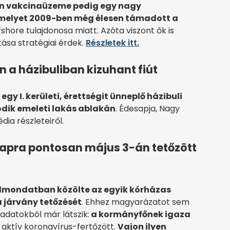
tlen vakcinaüzeme pedig egy nagy
 amelyet 2009-ben még élesen támadott a
shore tulajdonosa miatt. Azóta viszont ők is
tása stratégiai érdek.
Részletek itt.
n a házibuliban kizuhant fiút
n
egy I. kerületi, érettségit ünneplő házibuli
odik emeleti lakás ablakán
. Édesapja, Nagy
dia részleteiről.
napra pontosan május 3-án tetőzött
félmondatban közölte az egyik kórházas
 járvány tetőzését
. Ehhez magyarázatot sem
 adatokból már látszik:
a kormányfőnek igaza
 aktív koronavírus-fertőzött.
Vajon ilyen