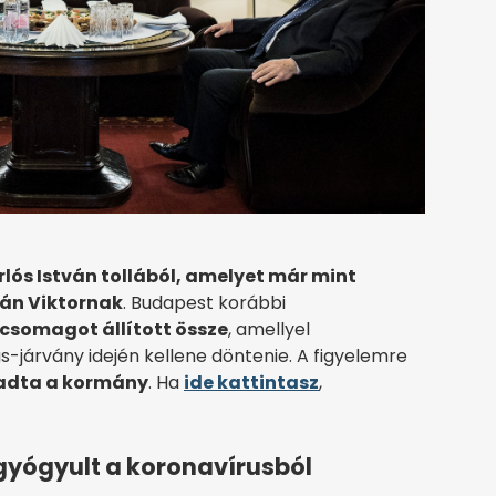
rlós István tollából, amelyet már mint
bán Viktornak
. Budapest korábbi
tcsomagot állított össze
, amellyel
járvány idején kellene döntenie. A figyelemre
gadta a kormány
. Ha
ide kattintasz
,
gyógyult a koronavírusból