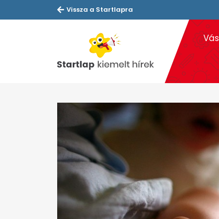
Vissza a Startlapra
Vás