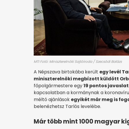
MTI Fotó: Miniszterelnöki Sajtóiroda / Szecsõdi Balázs
A Népszava birtokába került
egy levél Ta
miniszterelnöki megbízott küldött Or
főpolgármestere egy
19 pontos javasla
kapcsolatban a kormánynak a koronavírus-
méltó ajánlások
egyikét már meg is fo
belenézhetsz Tarlós levelébe.
Már több mint 1000 magyar ki