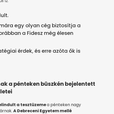
s 12.
ult.
mára egy olyan cég biztosítja a
korábban a Fidesz még élesen
égiai érdek, és erre azóta ők is
ak a pénteken büszkén bejelentett
letei
elindult a tesztüzeme
a pénteken nagy
yárnak.
A Debreceni Egyetem mellé