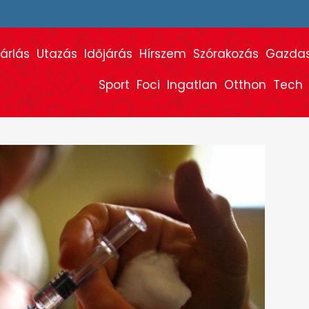
árlás
Utazás
Időjárás
Hírszem
Szórakozás
Gazda
Sport
Foci
Ingatlan
Otthon
Tech