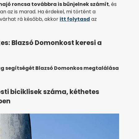
hajó roncsa továbbra is bűnjelnek számít
, és
n az is marad. Ha érdekel, mi történt a
 várhat rá később, akkor
itt folytasd
az
es: Blazsó Domonkost keresi a
ság segítségét Blazsó Domonkos megtalálása
ti biciklisek száma, kéthetes
ben