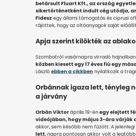
betársult Fluart Kft., az ország egye
sikertörténetként indult cég utódja,
Fidesz
egy állami támogatás és ciprusi off
rájöttek, hogy az oltóanyagok saját előállí
Apja szerint kilökték az ablako
Szombatról vasárnapra virradó hajnalba
közben kiesett egy 17 éves fiú egy más
László
ebben a cikkben
nyilatkozik a tragé
Orbánnak igaza lett, tényleg 
a járvány
Orbán Viktor
április 19-én
egy elejtett 
videójában, hogy május 3-ára várják a
akkor, sem később nem fűzött. A jelenlegi
lett
, napra pontosan akkor volt a legtöbb