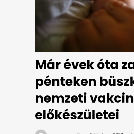
Már évek óta z
pénteken büszk
nemzeti vakci
előkészületei