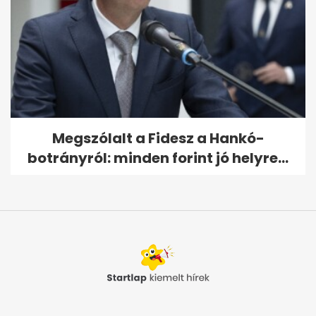
Megszólalt a Fidesz a Hankó-
botrányról: minden forint jó helyre...