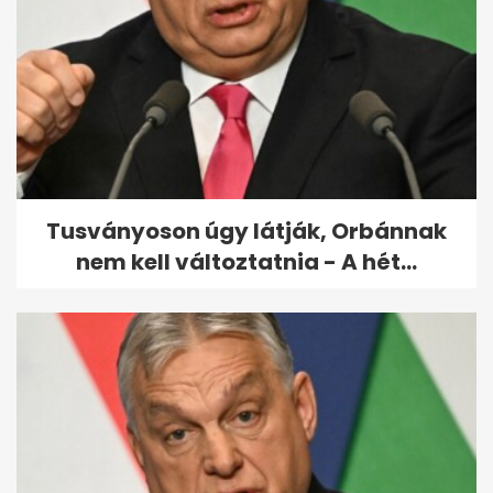
Megrázó: Ben Affleck
otthonában halt meg az
édesanyja, itt az...
Tusványoson úgy látják, Orbánnak
nem kell változtatnia - A hét...