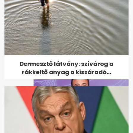
5 érdekesség Theo Jamesről,
az Úriemberek és A Fehér
Lótusz...
Dermesztő látvány: szivárog a
rákkeltő anyag a kiszáradó...