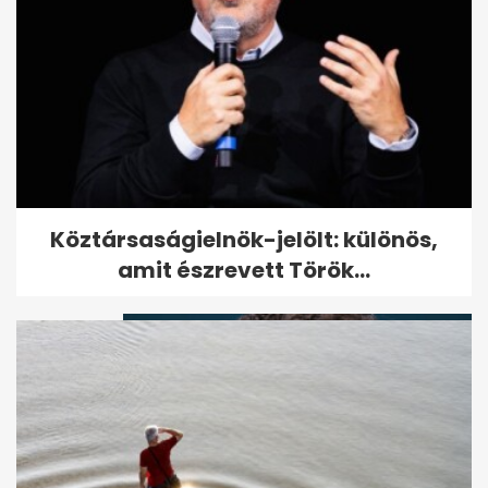
Verdens beste: a norvég „világ
Köztársaságielnök-jelölt: különös,
legjobb tortája” receptje...
amit észrevett Török...