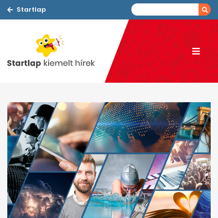
Startlap