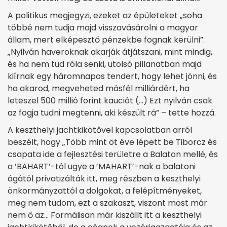
A politikus megjegyzi, ezeket az épületeket „soha
többé nem tudja majd visszavásárolni a magyar
állam, mert elképesztő pénzekbe fognak kerülni”.
„Nyilván haveroknak akarják átjátszani, mint mindig,
és ha nem tud róla senki, utolsó pillanatban majd
kiírnak egy háromnapos tendert, hogy lehet jönni, és
ha akarod, megveheted másfél milliárdért, ha
leteszel 500 millió forint kauciót (…) Ezt nyilván csak
az fogja tudni megtenni, aki készült rá” – tette hozzá.
A keszthelyi jachtkikötővel kapcsolatban arról
beszélt, hogy „Több mint öt éve lépett be Tiborcz és
csapata ide a fejlesztési területre a Balaton mellé, és
a ’BAHART’-tól ugye a ’MAHART’-nak a balatoni
ágától privatizálták itt, meg részben a keszthelyi
önkormányzattól a dolgokat, a felépítményeket,
meg nem tudom, ezt a szakaszt, viszont most már
nem ő az… Formálisan már kiszállt itt a keszthelyi