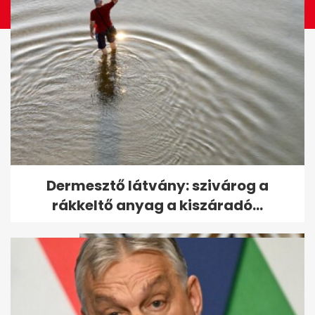
Magyar Pétert Varga Juditról,
Dermesztő látvány: szivárog a
a súlyáról és az alvásidejéről...
rákkeltő anyag a kiszáradó...