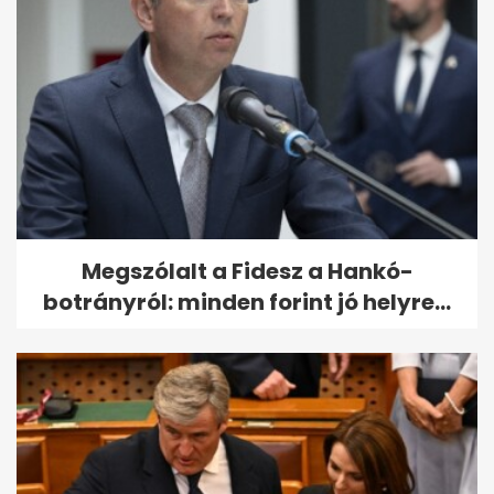
Megszólalt a Fidesz a Hankó-
botrányról: minden forint jó helyre...