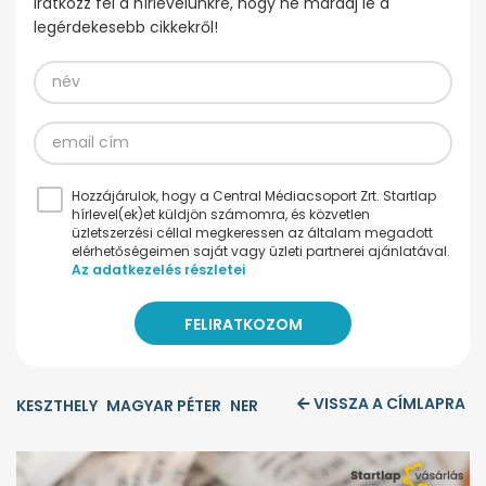
Iratkozz fel a hírlevelünkre, hogy ne maradj le a
legérdekesebb cikkekről!
Hozzájárulok, hogy a Central Médiacsoport Zrt. Startlap
hírlevel(ek)et küldjön számomra, és közvetlen
üzletszerzési céllal megkeressen az általam megadott
elérhetőségeimen saját vagy üzleti partnerei ajánlatával.
Az adatkezelés részletei
VISSZA A CÍMLAPRA
KESZTHELY
MAGYAR PÉTER
NER