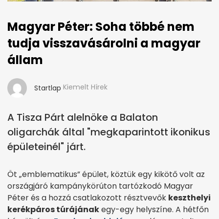
Magyar Péter: Soha többé nem
tudja visszavásárolni a magyar
állam
Kiemelt Hírek
Startlap
A Tisza Párt alelnöke a Balaton
oligarchák által "megkaparintott ikonikus
épületeinél" járt.
Öt „emblematikus” épület, köztük egy kikötő volt az
országjáró kampánykörúton tartózkodó Magyar
Péter és a hozzá csatlakozott résztvevők
keszthelyi
kerékpáros túrájának
egy-egy helyszíne. A hétfőn