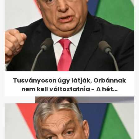
Kiderült, mikor állhat fel a
Vagyonvisszaszerzési Hivatal
- A hét...
Tusványoson úgy látják, Orbánnak
nem kell változtatnia - A hét...