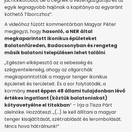
jachtkikötőből, de a cégnek a vezérigazgatója és az
egyik legnagyobb hajónak a kapitánya az egyaránt
köthető Tiborczhoz”.
A videóhoz fűzött kommentárban Magyar Péter
megjegyzi, hogy
hasonló, a NER által
megkaparintott ikonikus épületeket
Balatonfüreden, Badacsonyban és rengeteg
másik balatoni településen lehet találni
.
„Egészen elképesztő az a sebesség és
szégyentelenség, ahogy az oligarchák
megkaparintották a magyar tenger ikonikus
épületeit és területeit. És a sor folytatódik, a
kormány
most éppen 48 állami tulajdonban lévő
értékes ingatlant (köztük balatoniakat)
kótyavetyélne el titokban
” – írja a Tisza Párt
alelnöke. Hozzáteszi: „(…) le kell állítani a magyar
tenger kisajátítását, szétrablását és lerombolását.
Nincs hova hátrálnunk!”