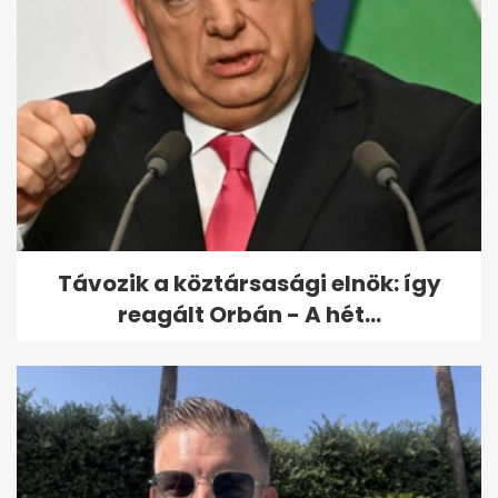
Varga Judit reagált: Orbán
bántalmazással
kapcsolatban emlegette...
Távozik a köztársasági elnök: így
reagált Orbán - A hét...