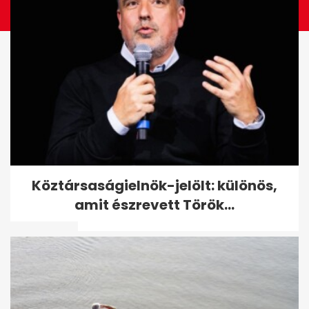
Megerősítette az OMV: az
Köztársaságielnök-jelölt: különös,
oroszok elzárták a gázcsapot
amit észrevett Török...
Ausztria...