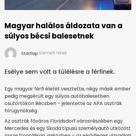
Magyar halálos áldozata van a
súlyos bécsi balesetnek
Kiemelt Hírek
Startlap
Esélye sem volt a túlélésre a férfinek.
Egy magyar férfi életét vesztette, négy másik ember
pedig megsérült egy súlyos autóbalesetben
csütörtökön Bécsben – jelentette az APA osztrák
hírügynökség.
Az osztrák főváros Floridsdorf városrészében egy
Mercedes és egy Skoda típusú személyautó ütközött
össze frontálisan, miközben – az elsődleges vizsgálati