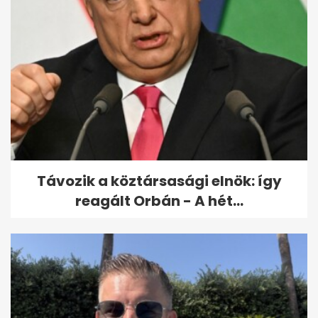
Távozik a köztársasági elnök: így
reagált Orbán - A hét...