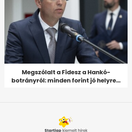
Megszólalt a Fidesz a Hankó-
botrányról: minden forint jó helyre...