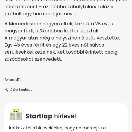
adatok szerint – az előbbi szabálytalanul előzni
próbált egy harmadik járművet.
A Mercedesben négyen ültek, köztük a 28 éves
magyar férfi, a Skodában ketten utaztak.
A magyar utas még a helyszínen életét vesztette.
Egy 45 éves férfit és egy 22 éves nőt súlyos
sérülésekkel kezelnek, két további érintett pedig
zúzódásokat szenvedett.
Forrás: MTI
Nyitókép: Heute.at
Iratkozz fel a hírlevelünkre, hogy ne maradj le a