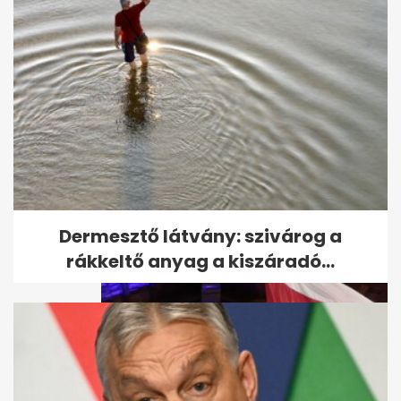
Orbán Viktor aláírta: a
férfiakon és nőkön kívül nem...
Dermesztő látvány: szivárog a
rákkeltő anyag a kiszáradó...