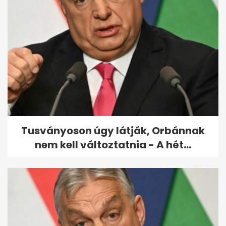
Hivatalos: az Osztrák
Szabadságpárt nyerte
Ausztriában a...
Tusványoson úgy látják, Orbánnak
nem kell változtatnia - A hét...