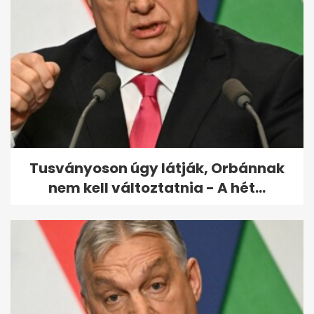
Holland mintára indul
lakásfesztivál Budapesten:
koncertek egy...
Tusványoson úgy látják, Orbánnak
nem kell változtatnia - A hét...