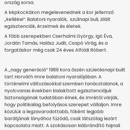
ország sorsa.
A képkockákon megelevenednek a kor jellemző
„kellékei”: Balatoni nyaralók, szülinapi buli, zilált
egzisztenciák, érzelmek és életek.
A főbb szerepekben Cserhalmi György, Igó Éva,
Jordán Tamás, Halász Judit, Csapó Virág, és a
forgatáskor még csak 24 éves Alföldi Róbert.
A „nagy generáció” 1989 kora őszén születésnapi bulit
tart Horváth Imre balatoni nyaralójában. A
történelmi változásokkal szemben tanácstalanok, a
nyolcvanas években kialakított egzisztenciájuk
biztonságának tudatában élnek, és Imrétől várják,
hogy politikailag befolyásos szerepet vállaljon. Imre
közülük a legzavarodottabb, főként legjobb
barátjának lányához fűződő, csak látszólag lezárt
kapcsolata miatt. A szokásosan kiábrándító hajnali