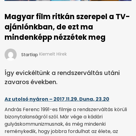
Magyar film ritkán szerepel a TV-
ajánlónkban, de ezt ma
mindenképp nézzétek meg
Kiemelt Hírek
Startlap
Így evickéltünk a rendszerváltás utáni
zavaros években.
Az utolsó nyáron – 2017.11.29. Duna, 23.20
András Ferenc 1991-es filmje a rendszerváltás körüli
bizonytalanságról szól. Már vége a kádári
gulyáskommunizmusnak, és még mindenki
reménykedik, hogy jobbra fordulhat az élete, az