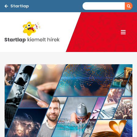
Startlap