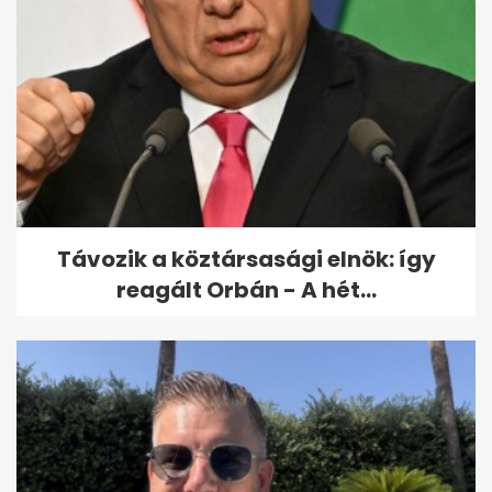
Távozik a köztársasági elnök: így
reagált Orbán - A hét...