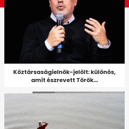
Kevesebb csel a 2026-os vb-n:
Köztársaságielnök-jelölt: különös,
mit jelez a futball új trendje?
amit észrevett Török...