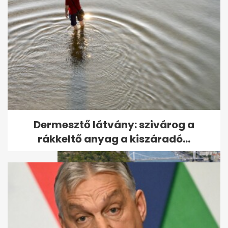
Körömcipőben rohantak a
guruló repülő után,
közbeléptek a...
Dermesztő látvány: szivárog a
rákkeltő anyag a kiszáradó...