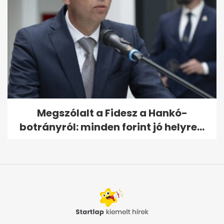
Megszólalt a Fidesz a Hankó-
botrányról: minden forint jó helyre...