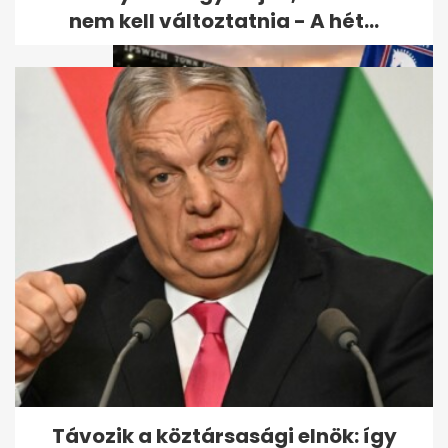
nem kell változtatnia - A hét...
Udonis Haslem részesedést
vett az Ipswich Townban,
Premier...
Távozik a köztársasági elnök: így