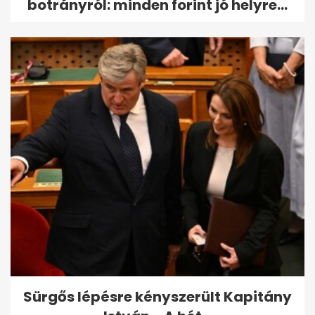
botrányról: minden forint jó helyre...
Sürgős lépésre kényszerült Kapitány