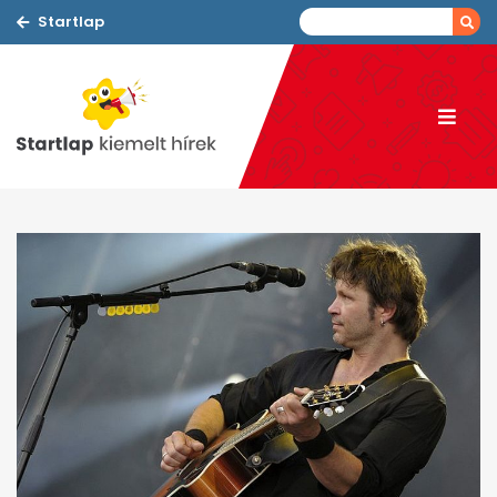
Startlap