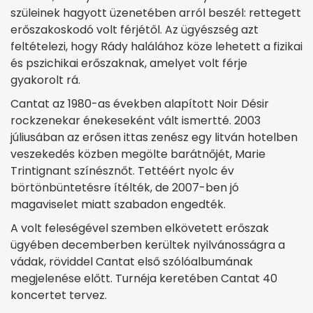
szüleinek hagyott üzenetében arról beszél: rettegett
erőszakoskodó volt férjétől. Az ügyészség azt
feltételezi, hogy Rády halálához köze lehetett a fizikai
és pszichikai erőszaknak, amelyet volt férje
gyakorolt rá.
Cantat az 1980-as években alapított Noir Désir
rockzenekar énekeseként vált ismertté. 2003
júliusában az erősen ittas zenész egy litván hotelben
veszekedés közben megölte barátnőjét, Marie
Trintignant színésznőt. Tettéért nyolc év
börtönbüntetésre ítélték, de 2007-ben jó
magaviselet miatt szabadon engedték.
A volt feleségével szemben elkövetett erőszak
ügyében decemberben kerültek nyilvánosságra a
vádak, röviddel Cantat első szólóalbumának
megjelenése előtt. Turnéja keretében Cantat 40
koncertet tervez.