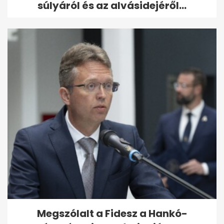
súlyáról és az alvásidejéről...
Megszólalt a Fidesz a Hankó-