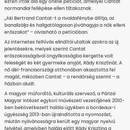
ezren írtak alá egy online petíciót, amellyel Cantat
normandiai fellépése ellen tiltakoznak.
„Aki Bertrand Cantat-t a rivaldafénybe állítja, az
banalizálja és hallgatólagosan jóváhagyja a nők elleni
erőszakot” – olvasható a petícióban.
Az internetes felhívás elindítói utaltak azokra az új
jelentésekre, melyek szerint Cantat
erőszakosságával öngyilkosságba kergette volt
feleségét és két gyermeke anyját, Rády Krisztinát. A
nő dél-franciaországi otthonában akasztotta fel
magát, miközben Cantat – a rendőrség szerint – a
házban aludt.
A magyar műfordító, kulturális szervező, a Párizsi
Magyar Intézet egykori művészeti vezetőjének 2010-
ben bekövetkezett halála ügyében a bordeaux-i
ügyészség 2013-ban újraindította a nyomozást,
miután nyilvánosságra került egy magyar nyelvű
felvétel, amelyben halála előtt Rády Krisztina a