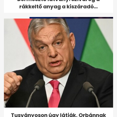
átvilágítása, jön a nyilvános...
rákkeltő anyag a kiszáradó...
Vitézy: 65 ezres jegyeladás
Balázs DJ-szettjére, mint
Puskás...
Tusványoson úgy látják, Orbánnak