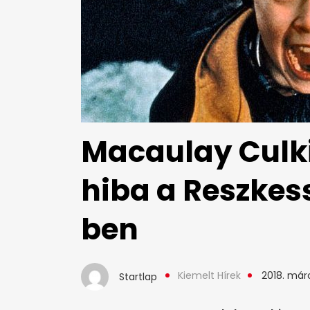
Macaulay Culki
hiba a Reszkes
ben
Kiemelt Hírek
2018. márc
Startlap