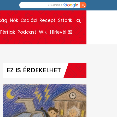
ság
Nők
Család
Recept
Sztorik
Férfiak
Podcast
Wiki
Hírlevél 💌
EZ IS ÉRDEKELHET