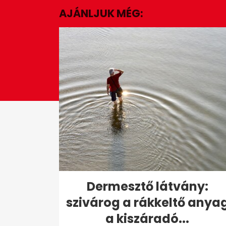
minute,
AJÁNLJUK MÉG:
29
seconds
Volume
0%
Dermesztő látvány:
szivárog a rákkeltő anya
a kiszáradó...