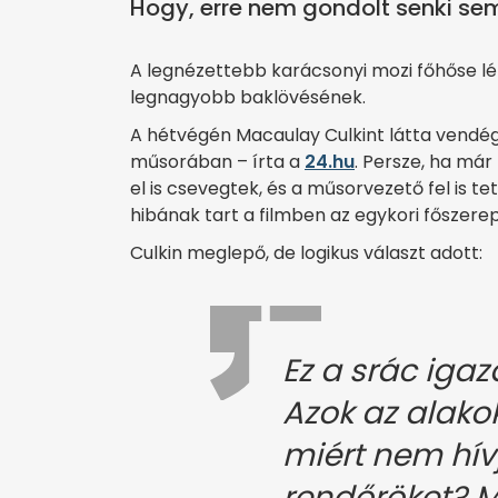
Hogy, erre nem gondolt senki sem
A legnézettebb karácsonyi mozi főhőse lén
legnagyobb baklövésének.
A hétvégén Macaulay Culkint látta vendég
műsorában – írta a
24.hu
. Persze, ha már
el is csevegtek, és a műsorvezető fel is tet
hibának tart a filmben az egykori főszerep
Culkin meglepő, de logikus választ adott:
Ez a srác iga
Azok az alakok
miért nem hív
rendőröket? Me