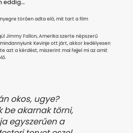
 eddig...
yegre törően adta elő, mit tart a film
ül Jimmy Fallon, Amerika szerte népszerű
 mindannyiunk Kevinje ott járt, akkor kedélyesen
te azt a kérdést, miszerint mai fejjel mi az amit
lő.
zán okos, ugye?
 be akarnak törni,
ja egyszerűen a
steri tervet eszel