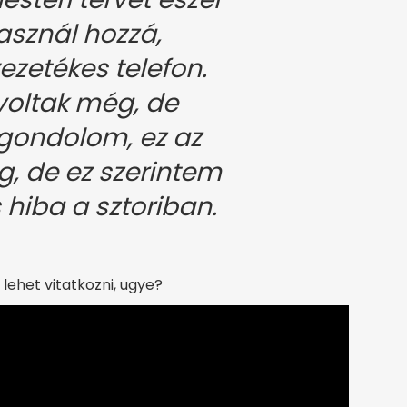
használ hozzá,
ezetékes telefon.
voltak még, de
 gondolom, ez az
g, de ez szerintem
hiba a sztoriban.
lehet vitatkozni, ugye?