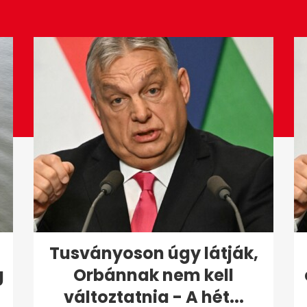
Tusványoson úgy látják,
g
Orbánnak nem kell
változtatnia - A hét...