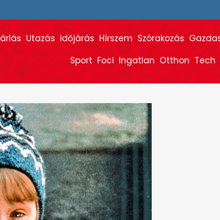
árlás
Utazás
Időjárás
Hírszem
Szórakozás
Gazda
Sport
Foci
Ingatlan
Otthon
Tech