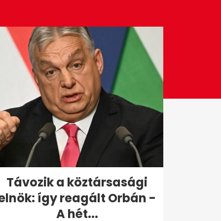
Távozik a köztársasági
elnök: így reagált Orbán -
A hét...