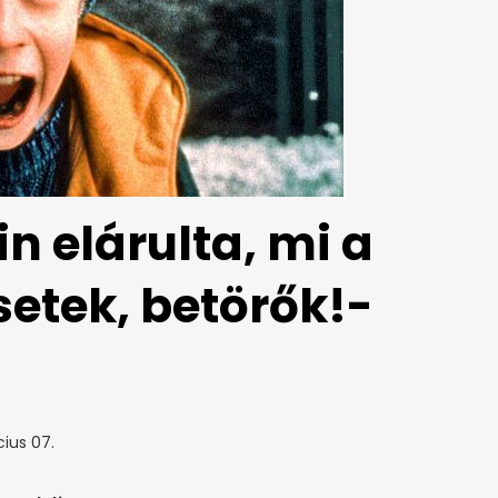
n elárulta, mi a
setek, betörők!-
ius 07.