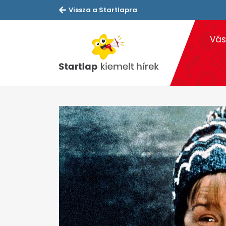
Vissza a Startlapra
Vás