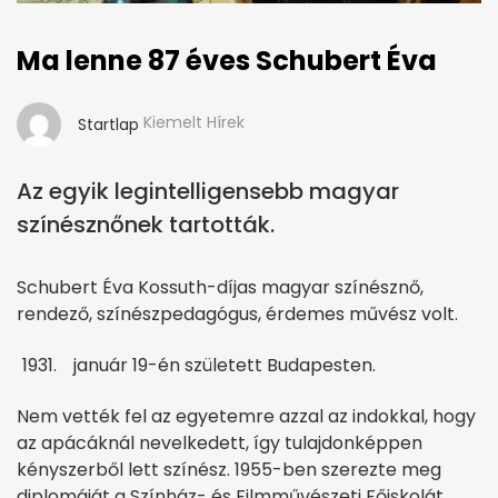
Ma lenne 87 éves Schubert Éva
Kiemelt Hírek
Startlap
Az egyik legintelligensebb magyar
színésznőnek tartották.
Schubert Éva Kossuth-díjas magyar színésznő,
rendező, színészpedagógus, érdemes művész volt.
január 19-én született Budapesten.
Nem vették fel az egyetemre azzal az indokkal, hogy
az apácáknál nevelkedett, így tulajdonképpen
kényszerből lett színész. 1955-ben szerezte meg
diplomáját a Színház- és Filmművészeti Főiskolát,