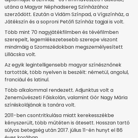
utána a Magyar Néphadsereg Színházához
szerződött. Ezután a Vidám Színpad, a Vígszínház, a
Játékszín és a soproni Petőfi Színház tagjai is volt.
Több mint 70 nagyjátékfilmben és tévéfilmben
szerepelt, legemlékezetesebb szerepe viszont
mindmáig a Szomszédokban megszemélyesített
Lillácska volt.
Az egyik legintelligensebb magyar színésznőnek
tartották, több nyelven is beszélt: németül, angolul,
franciául és latinul.
Több alkalommal rendezett. Adjunktus volt a
Zeneművészeti Főiskolán, valamint Gór Nagy Mária
színiiskolájának is tanára volt.
2011-ben csontritkulása miatt kerekesszékbe
kényszerült, több műtéten is átesett. Hosszan tartó
súlyos betegség után 2017. július 11-én hunyt el 86
éves korában.