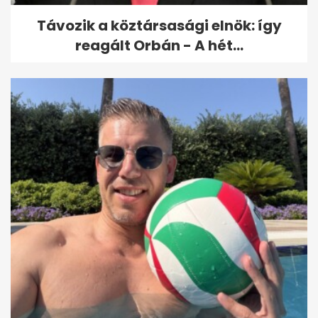
Távozik a köztársasági elnök: így
reagált Orbán - A hét...