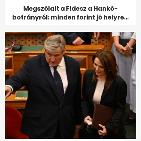
Megszólalt a Fidesz a Hankó-
botrányról: minden forint jó helyre...