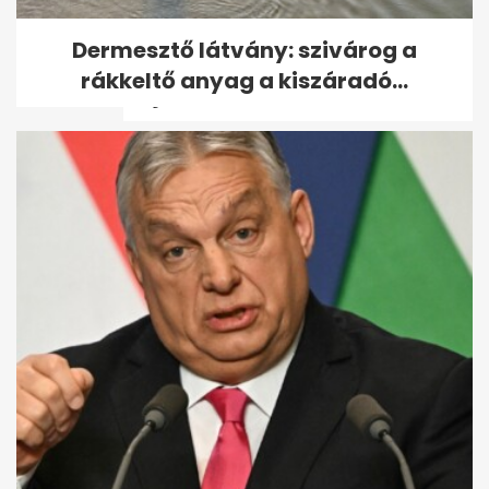
98 éves Benedek Gábor, a
Dermesztő látvány: szivárog a
legidősebb magyar olimpiai
rákkeltő anyag a kiszáradó...
bajnok - volt,...
Egerszegi Krisztina 50 éves