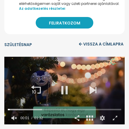
elérhetőségeimen saját vagy üzleti partnerei ajánlatával.
Az adatkezelés részletei
VISSZA A CÍMLAPRA
SZÜLETÉSNAP
00:02
01:32
0