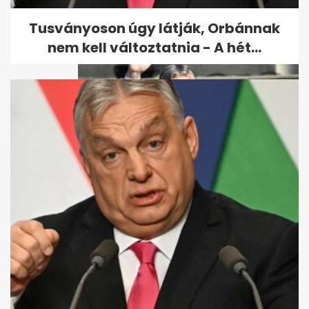
Tusványoson úgy látják, Orbánnak
nem kell változtatnia - A hét...
Orbán Viktorért tartanak
szentmisét a születésnapján
Budapesten