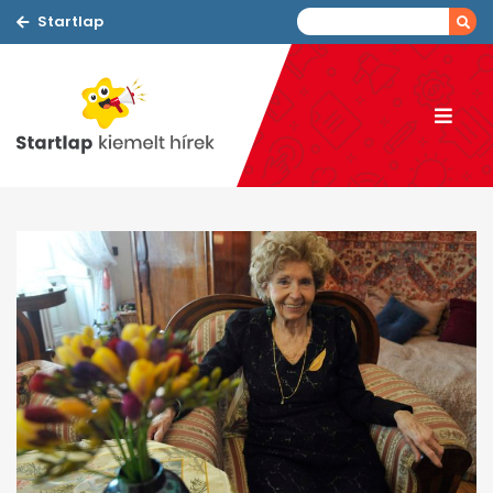
Startlap