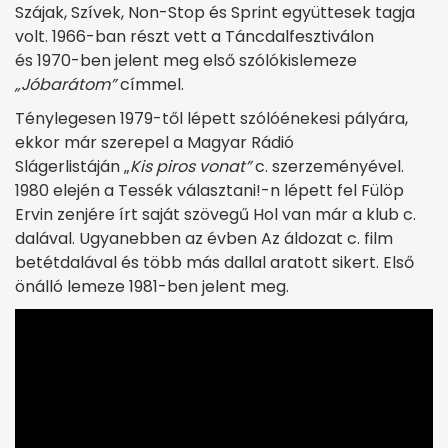
Szájak, Szívek, Non-Stop és Sprint együttesek tagja
volt. 1966-ban részt vett a Táncdalfesztiválon
és 1970-ben jelent meg első szólókislemeze
„Jóbarátom”
címmel.
Ténylegesen 1979-től lépett szólóénekesi pályára,
ekkor már szerepel a Magyar Rádió
Slágerlistáján „
Kis piros vonat”
c. szerzeményével.
1980 elején a Tessék választani!-n lépett fel Fülöp
Ervin zenjére írt saját szövegű Hol van már a klub c.
dalával. Ugyanebben az évben Az áldozat c. film
betétdalával és több más dallal aratott sikert. Első
önálló lemeze 1981-ben jelent meg.