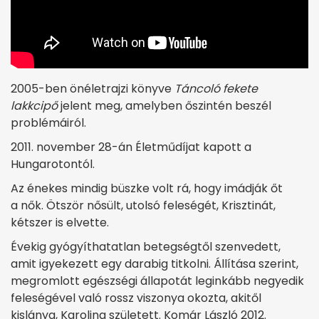
2005-ben önéletrajzi könyve
Táncoló fekete
lakkcipő
jelent meg, amelyben őszintén beszél
problémáiról.
2011. november 28-án Életműdíjat kapott a
Hungarotontól.
Az énekes mindig büszke volt rá, hogy imádják őt
a nők. Ötször nősült, utolsó feleségét, Krisztinát,
kétszer is elvette.
Évekig gyógyíthatatlan betegségtől szenvedett,
amit igyekezett egy darabig titkolni. Állítása szerint,
megromlott egészségi állapotát leginkább negyedik
feleségével való rossz viszonya okozta, akitől
kislánya, Karolina született. Komár László 2012.