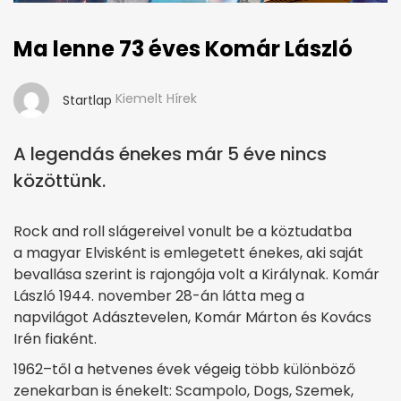
Ma lenne 73 éves Komár László
Kiemelt Hírek
Startlap
A legendás énekes már 5 éve nincs
közöttünk.
Rock and roll slágereivel vonult be a köztudatba
a magyar Elvisként is emlegetett énekes, aki saját
bevallása szerint is rajongója volt a Királynak. Komár
László 1944. november 28-án látta meg a
napvilágot Adásztevelen, Komár Márton és Kovács
Irén fiaként.
1962–től a hetvenes évek végeig több különböző
zenekarban is énekelt: Scampolo, Dogs, Szemek,