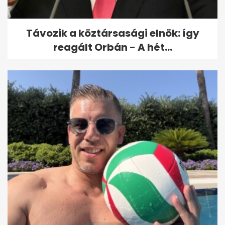
Távozik a köztársasági elnök: így
reagált Orbán - A hét...