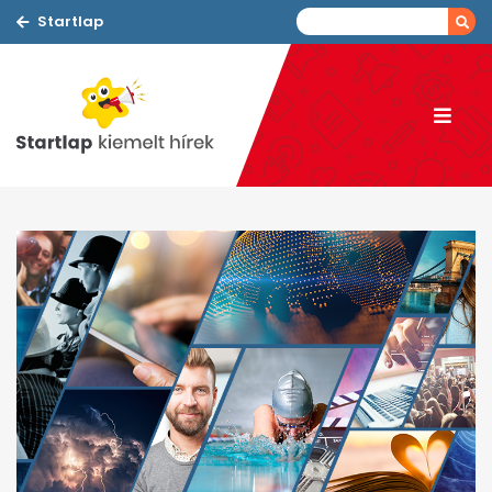
Startlap