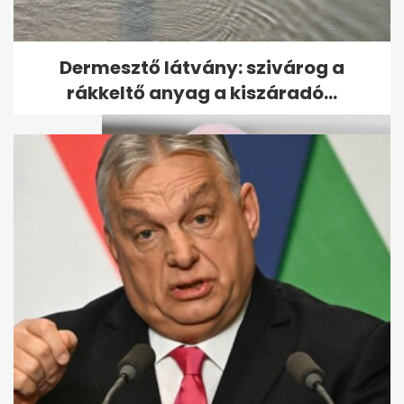
Videón bukott le Orbán
Szerbiában: egy híres
milliárdossal nyaral
Dermesztő látvány: szivárog a
rákkeltő anyag a kiszáradó...
Baka András: Kétharmaddal
sem lehet mindent