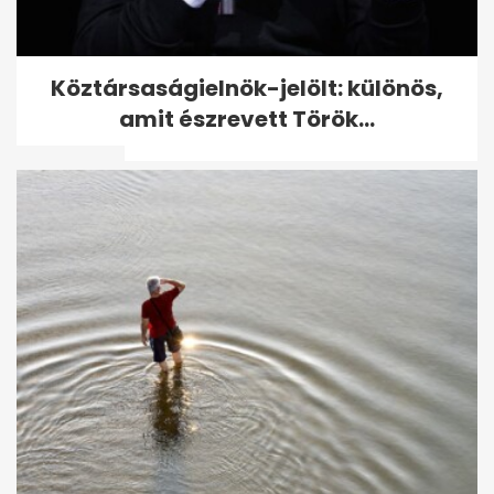
Barátság a szomszéddal: így
Köztársaságielnök-jelölt: különös,
vált a jó viszony rossz
amit észrevett Török...
döntéssé