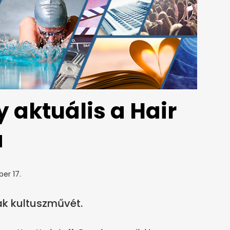
 aktuális a Hair
a
ber 17.
ak kultuszművét.