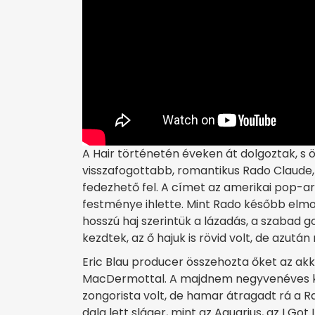
A Hair történetén éveken át dolgoztak, s ön
visszafogottabb, romantikus Rado Claude,
fedezhető fel. A címet az amerikai pop-ar
festménye ihlette. Mint Rado később elm
hosszú haj szerintük a lázadás, a szabad 
kezdtek, az ő hajuk is rövid volt, de azutá
Eric Blau producer összehozta őket az ak
MacDermottal. A majdnem negyvenéves ka
zongorista volt, de hamar átragadt rá a R
dala lett sláger, mint az Aquarius, az I Got 