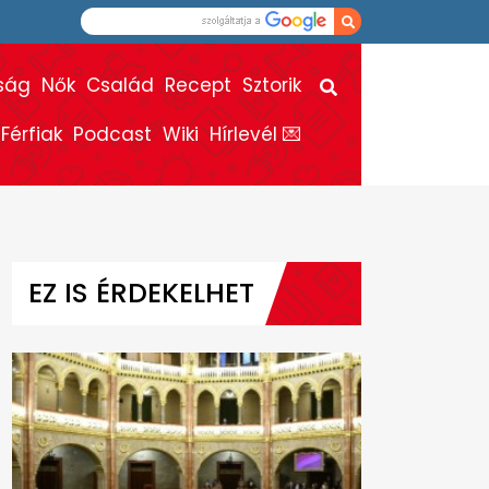
ság
Nők
Család
Recept
Sztorik
Férfiak
Podcast
Wiki
Hírlevél 💌
EZ IS ÉRDEKELHET