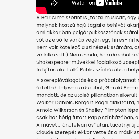
A Hair címe szerint is „törzsi musical”, eg
melynek hosszú hajú tagjai a behívót akar
ami akkoriban polgárpukkasztónak számíto
sőt az első felvonás végén egy híres-hírhe
nem volt kötelező a színészek számára, csa
vállalkozott.) Nem csoda, ha a darabot sz
Shakespeare-művekkel foglalkozó Joseph
felújítás alatt álló Public színházában hely
A szereplőválogatás és a próbafolyamat
értették teljesen a darabot, Gerald Freem
mondott, de az utolsó pillanatban sikerül
Walker Daniels, Bergert Ragni alakította, m
Arnold Wilkerson és Shelley Plimpton lépe
csak hat hétig futott Papp színházában, 
A művet „ráncfelvarrás” után, tucatnyi új 
Claude szerepét ekkor vette át a másik sze