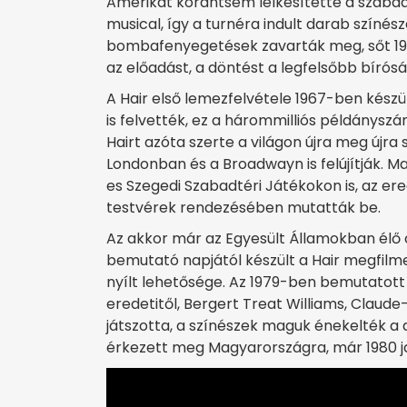
Amerikát korántsem lelkesítette a szaba
musical, így a turnéra indult darab színész
bombafenyegetések zavarták meg, sőt 197
az előadást, a döntést a legfelsőbb bírós
A Hair első lemezfelvétele 1967-ben kész
is felvették, ez a hárommilliós példánys
Hairt azóta szerte a világon újra meg újra
Londonban és a Broadwayn is felújítják. M
es Szegedi Szabadtéri Játékokon is, az e
testvérek rendezésében mutatták be.
Az akkor már az Egyesült Államokban élő 
bemutató napjától készült a Hair megfilm
nyílt lehetősége. Az 1979-ben bemutatott 
eredetitől, Bergert Treat Williams, Claude
játszotta, a színészek maguk énekelték a 
érkezett meg Magyarországra, már 1980 j