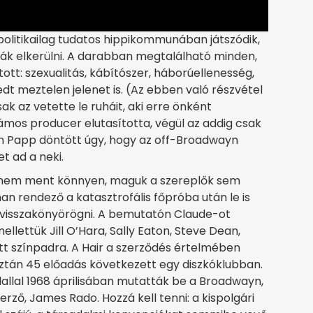
y politikailag tudatos hippikommunában játszódik,
ják elkerülni. A darabban megtalálható minden,
tt: szexualitás, kábítószer, háborúellenesség,
dt meztelen jelenet is. (Az ebben való részvétel
k az vetette le ruháit, aki erre önként
ámos producer elutasította, végül az addig csak
 Papp döntött úgy, hogy az off-Broadwayn
et ad a neki.
 nem ment könnyen, maguk a szereplők sem
an rendező a katasztrofális főpróba után le is
t visszakönyörögni. A bemutatón Claude-ot
ellettük Jill O’Hara, Sally Eaton, Steve Dean,
tt színpadra. A Hair a szerződés értelmében
aztán 45 előadás következett egy diszkóklubban.
dallal 1968 áprilisában mutatták be a Broadwayn,
rző, James Rado. Hozzá kell tenni: a kispolgári