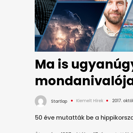
Ma is ugyanúgy
mondanivalój
Kiemelt Hírek
2017. októ
Startlap
50 éve mutatták be a hippikorsz