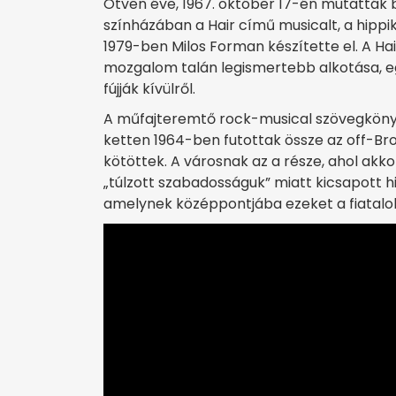
Ötven éve, 1967. október 17-én mutatták 
színházában a Hair című musicalt, a hipp
1979-ben Milos Forman készítette el. A Hai
mozgalom talán legismertebb alkotása, eg
fújják kívülről.
A műfajteremtő rock-musical szövegköny
ketten 1964-ben futottak össze az off-B
kötöttek. A városnak az a része, ahol akkor
„túlzott szabadosságuk” miatt kicsapott hi
amelynek középpontjába ezeket a fiataloka