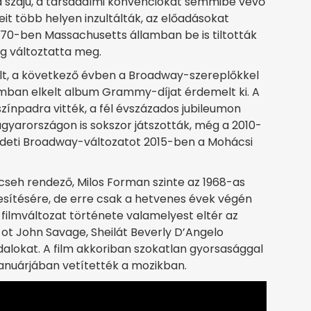
d szájú, a társadalmi konvenciókat semmibe vevő
eit több helyen inzultálták, az előadásokat
0-ben Massachusetts államban be is tiltották
ág változtatta meg.
ült, a következő évben a Broadway-szereplőkkel
zámban elkelt album Grammy-díjat érdemelt ki. A
 színpadra vitték, a fél évszázados jubileumon
agyarországon is sokszor játszották, még a 2010-
redeti Broadway-változatot 2015-ben a Mohácsi
cseh rendező, Milos Forman szinte az 1968-as
esítésére, de erre csak a hetvenes évek végén
filmváltozat története valamelyest eltér az
-ot John Savage, Sheilát Beverly D’Angelo
dalokat. A film akkoriban szokatlan gyorsasággal
anuárjában vetítették a mozikban.