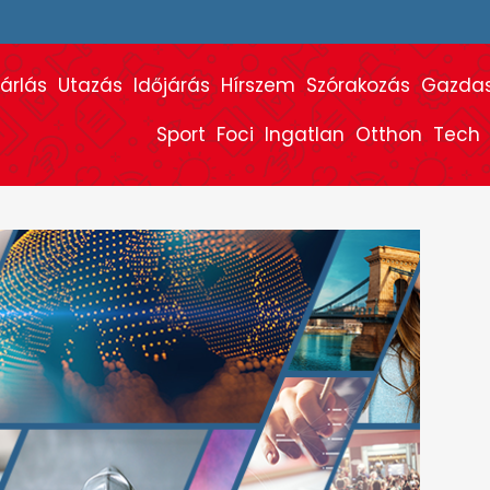
árlás
Utazás
Időjárás
Hírszem
Szórakozás
Gazda
Sport
Foci
Ingatlan
Otthon
Tech