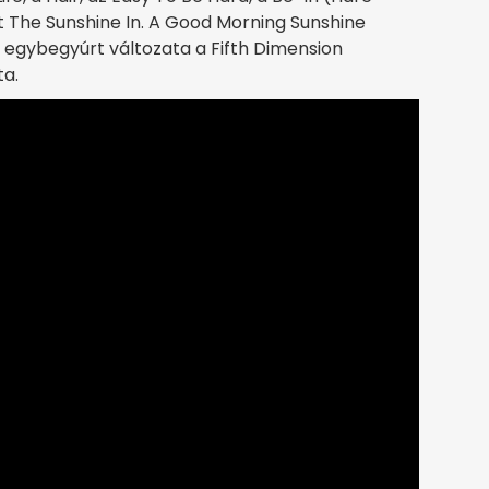
t The Sunshine In. A Good Morning Sunshine
In egybegyúrt változata a Fifth Dimension
ta.