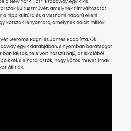
be a New York-i off-Broadway egyik kis
ikorszak kultuszművét, amelynek filmváltozatát
r a hippikultúra és a vietnami háború elleni
y korszak lenyomata, amelynek dalait milliók
vét Gerome Ragni és James Rado írta. Ők
roadway egyik darabjában, s nyomban barátságot
iban laktak, tele volt hosszú hajú, az iskolából
ppikkel, s elhatározták, hogy közös művet írnak,
t állítják.