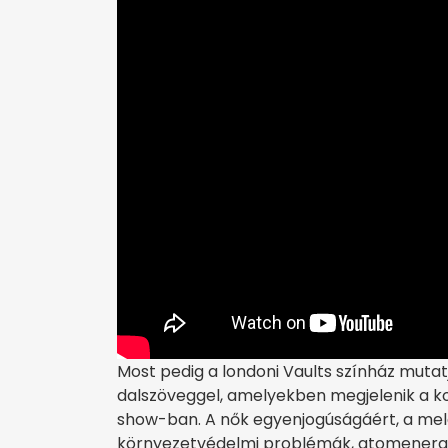
Most pedig a londoni Vaults színház mutatj
dalszöveggel, amelyekben megjelenik a kort
show-ban. A nők egyenjogúságáért, a meleg
környezetvédelmi problémák, atomenergia,