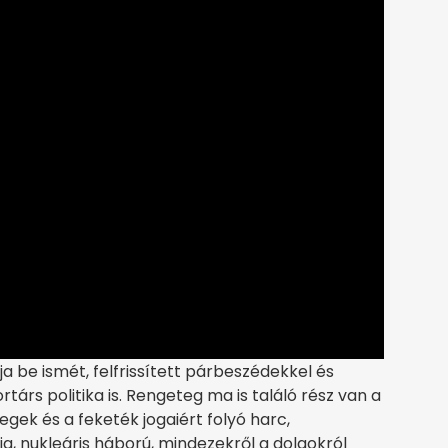
a be ismét, felfrissített párbeszédekkel és
árs politika is. Rengeteg ma is találó rész van a
ek és a feketék jogaiért folyó harc,
 nukleáris háború, mindezekről a dolgokról