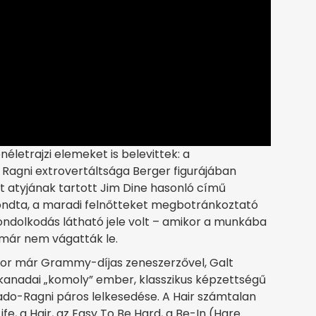
életrajzi elemeket is belevittek: a
 Ragni extrovertáltsága Berger figurájában
t atyjának tartott Jim Dine hasonló című
ondta, a maradi felnőtteket megbotránkoztató
gondolkodás látható jele volt – amikor a munkába
n már nem vágatták le.
kor már Grammy-díjas zeneszerzővel, Galt
nadai „komoly” ember, klasszikus képzettségű
ado-Ragni páros lelkesedése. A Hair számtalan
Life, a Hair, az Easy To Be Hard, a Be-In (Hare