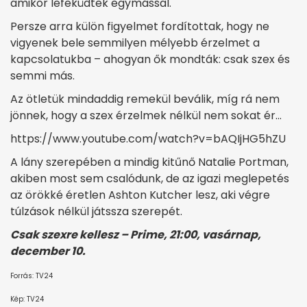
amikor lefeküdtek egymással.
Persze arra külön figyelmet fordítottak, hogy ne
vigyenek bele semmilyen mélyebb érzelmet a
kapcsolatukba – ahogyan ők mondták: csak szex és
semmi más.
Az ötletük mindaddig remekül beválik, míg rá nem
jönnek, hogy a szex érzelmek nélkül nem sokat ér…
https://www.youtube.com/watch?v=bAQIjHG5hZU
A lány szerepében a mindig kitűnő Natalie Portman,
akiben most sem csalódunk, de az igazi meglepetés
az örökké éretlen Ashton Kutcher lesz, aki végre
túlzások nélkül játssza szerepét.
Csak szexre kellesz – Prime, 21:00, vasárnap,
december 10.
Forrás: TV24
Kép: TV24