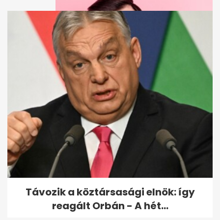
Észbontó kvíz: a 10/10 csak
keveseknek sikerül, sokan a
hatodik...
Távozik a köztársasági elnök: így
reagált Orbán - A hét...