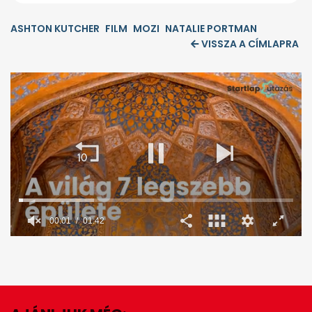
ASHTON KUTCHER
FILM
MOZI
NATALIE PORTMAN
VISSZA A CÍMLAPRA
00:02
01:42
0
seconds
of
1
minute,
42
seconds