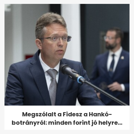
Megszólalt a Fidesz a Hankó-
botrányról: minden forint jó helyre...