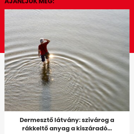
AJÁNLJUK MÉG:
EZ IS ÉRDEKELHET
Kvíz: hány filmet ismersz fel a
Dermesztő látvány: szivárog a
gyerekrajzok alapján?
rákkeltő anyag a kiszáradó...