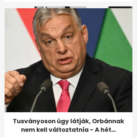
Retró kvíz gyerekkorod
kedvenc meséivel - Ha
meglesz a 6 pont,...
Tusványoson úgy látják, Orbánnak
nem kell változtatnia - A hét...