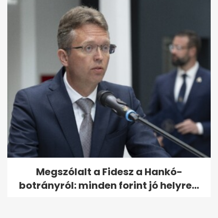
Megszólalt a Fidesz a Hankó-
botrányról: minden forint jó helyre...