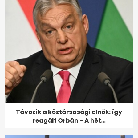
Távozik a köztársasági elnök: így
reagált Orbán - A hét...