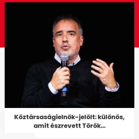
Revans néven indított új
Köztársaságielnök-jelölt: különös,
YouTube-műsort a
amit észrevett Török...
PestiSrácok volt...