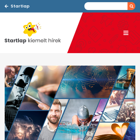
Startlap