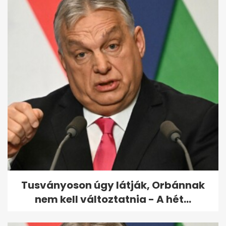
Grandevú Családi Nap 2026 –
Egy nap, ahol az autók, a zene
és a...
Tusványoson úgy látják, Orbánnak
nem kell változtatnia - A hét...