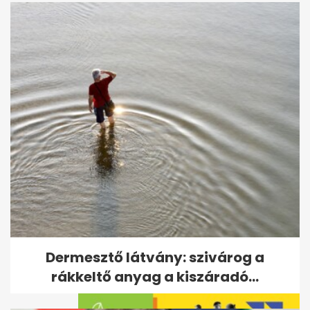
Háromcsapatos csere vinné
Jonathan Kumingát a
Lakershez, itt a terv
Dermesztő látvány: szivárog a
rákkeltő anyag a kiszáradó...