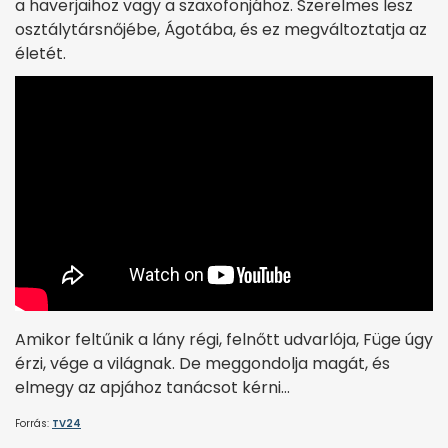
a haverjaihoz vagy a szaxofonjához. Szerelmes lesz
osztálytársnőjébe, Ágotába, és ez megváltoztatja az
életét.
Amikor feltűnik a lány régi, felnőtt udvarlója, Füge úgy
érzi, vége a világnak. De meggondolja magát, és
elmegy az apjához tanácsot kérni…
Forrás:
TV24