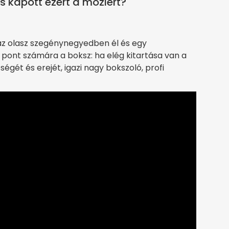
s kapott ezért a moziért?
az olasz szegénynegyedben él és egy
 pont számára a boksz: ha elég kitartása van a
ségét és erejét, igazi nagy bokszoló, profi