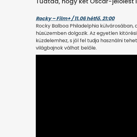
Tudtad, hogy két Oscar-jelölést i
Rocky – Film+ / 11.06 hétfő. 21:00
Rocky Balboa Philadelphia külvárosában, 
húsüzemben dolgozik. Az egyetlen kitörési
küzdelemhez, s jól fel tudja használni tehet
világbajnok válhat belőle.