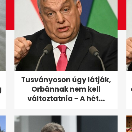
Tusványoson úgy látják,
g
Orbánnak nem kell
változtatnia - A hét...