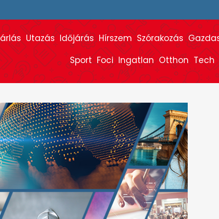
árlás
Utazás
Időjárás
Hírszem
Szórakozás
Gazda
Sport
Foci
Ingatlan
Otthon
Tech