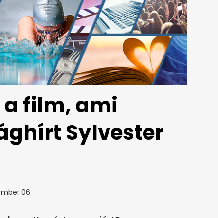
 a film, ami
ághírt Sylvester
ember 06.