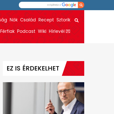
ság
Nők
Család
Recept
Sztorik
Férfiak
Podcast
Wiki
Hírlevél 💌
EZ IS ÉRDEKELHET