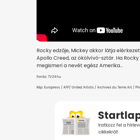
Rocky edzője, Mickey akkor látja elérkezet
Apollo Creed, az ökölvívó-sztár. Ha Rocky ki
megismeri a nevét egész Amerika…
Forrás: TV24.hu
Kép: Europress / AFP/ United Artists / Archives du 7eme Art / Ph
Iratkozz fel a hírl
cikkekről!