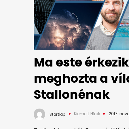
Ma este érkezik
meghozta a víl
Stallonénak
Kiemelt Hírek
2017. nov
Startlap