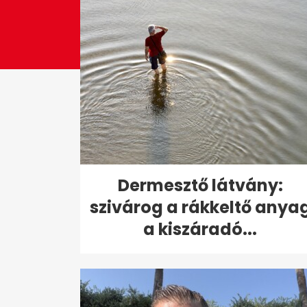
Dermesztő látvány:
szivárog a rákkeltő anya
a kiszáradó...