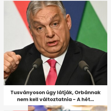
Endrei Judit elárulta, mi segíti
át a nehéz napokon is
Tusványoson úgy látják, Orbánnak
nem kell változtatnia - A hét...