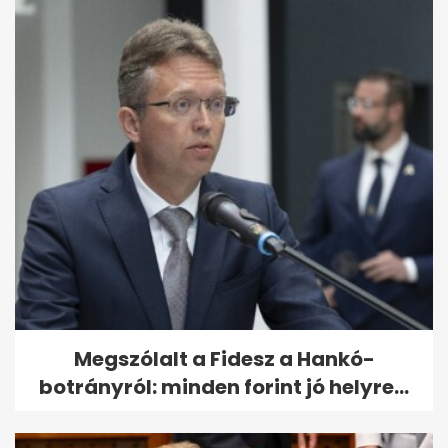
Megszólalt a Fidesz a Hankó-
botrányról: minden forint jó helyre...