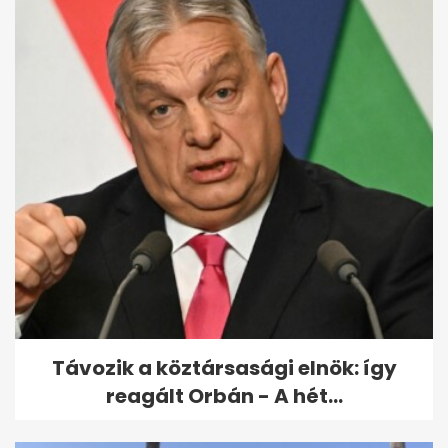
Megvan a kormány terve:
6000 milliárd forint uniós pénz
sorsa
Távozik a köztársasági elnök: így
reagált Orbán - A hét...