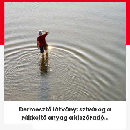
Gyenge a térerő otthon vagy
Dermesztő látvány: szivárog a
munkában? Ezekkel a
rákkeltő anyag a kiszáradó...
trükkökkel...