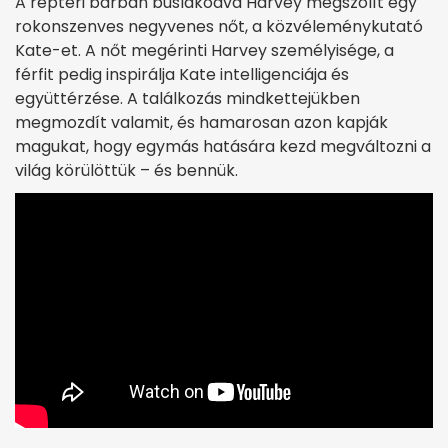
A reptéri bárban búslakodva Harvey megszólít egy
rokonszenves negyvenes nőt, a közvéleménykutató
Kate-et. A nőt megérinti Harvey személyisége, a
férfit pedig inspirálja Kate intelligenciája és
együttérzése. A találkozás mindkettejükben
megmozdít valamit, és hamarosan azon kapják
magukat, hogy egymás hatására kezd megváltozni a
világ körülöttük – és bennük.