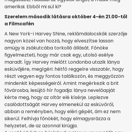
amerikai. Ebből mi sül ki?
Szerelem második látásra október 4-én 21.00-től
a Filmcafén
A New York-i Harvey Shine, reklámdalocskák szerzője
nagyon közel van hozzá, hogy elveszítse lassan
amúgy is zsákutcába torkolló állását. Főnöke
figyelmezteti, hogy már csak egy, utolsó esélye
maradt. Így Harvey mielőtt Londonba utazik lánya
esküvőjére, megígéri: hétfő reggelre visszatér, hogy
részt vegyen egy fontos találkozón, és meggyőzzön
mindenkit képességeiről. Amint megérkezik a brit
fővárosba, lesújtó hír fogadja: lánya nevelőapját
kérte meg, hogy az oltár elé kísérje. Leplezve
csalódottságát Harvey elmenekül az esküvőről,
abban a reményben, hogy eléri gépét, ám ez nem
sikerül. Felhívja főnökét, hogy elmagyarázza a
helyzetet, de az azonnal kirúgja.