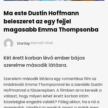
Ma este Dustin Hoffmann
beleszeret az egy fejjel
magasabb Emma Thompsonba
Kiemelt Hírek
Startlap
Két érett korban lévő ember bájos
szerelme második látásra.
Szerelem második látásra egy romantikus film az
imádnivaló Emma Thompsonnal és a zseniális Dustin
Hoffmannal a főszerepben. A filmben arra keresik a
választ, hogy milyen lehet érett korban intim
közelségbe engedni valakit? Főleg akkor, ha a nő a
magasabb, ráadául az egyikük angol, a másik meg