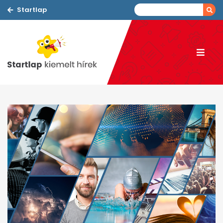
Startlap