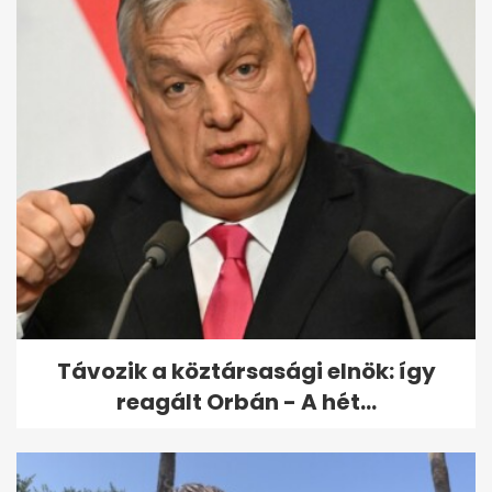
Bernáth Odett elmondta,
miért óvja a párkapcsolatát
a...
Távozik a köztársasági elnök: így
reagált Orbán - A hét...