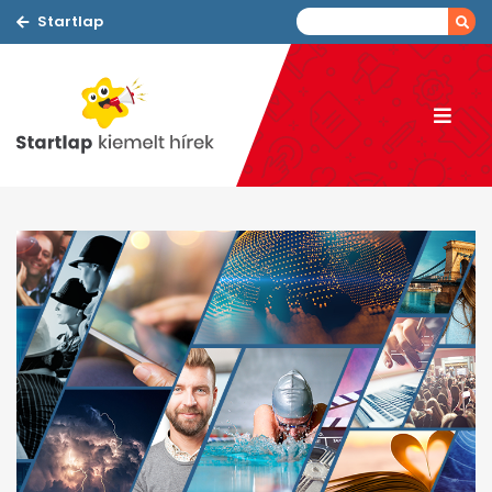
Startlap