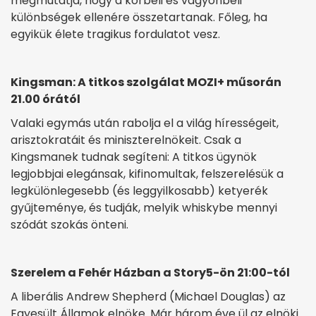
megmutatja, hogy a korbeli és vagyonbeli
különbségek ellenére összetartanak. Főleg, ha
egyikük élete tragikus fordulatot vesz.
Kingsman: A titkos szolgálat MOZI+ műsorán
21.00 órától
Valaki egymás után rabolja el a világ hírességeit,
arisztokratáit és miniszterelnökeit. Csak a
Kingsmanek tudnak segíteni: A titkos ügynök
legjobbjai elegánsak, kifinomultak, felszerelésük a
legkülönlegesebb (és leggyilkosabb) ketyerék
gyűjteménye, és tudják, melyik whiskybe mennyi
szódát szokás önteni.
Szerelem a Fehér Házban a Story5-ön 21:00-tól
A liberális Andrew Shepherd (Michael Douglas) az
Egyesült Államok elnöke. Már három éve ül az elnöki