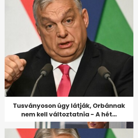
Szécsi Pál-kvíz: mennyire
emlékszel a legendás énekes...
Tusványoson úgy látják, Orbánnak
nem kell változtatnia - A hét...