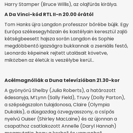
Harry Stamper (Bruce Willis), az olajfúrás királya.
A Da Vinci-kód RTL II-n 20.00 órától
Tom Hanks újra Langdon professzor bőrébe bújik. Egy
Európa székesegyházain és kastélyain keresztül zajló
kétségbeesett hajsza során Langdon és Sophie
megdöbbentő igazságra bukkannak a zseniális festő,
Leonardo képeinek rejtett utalásait követve,
miközben az életük is veszélybe kerül…
Acélmagnóliák a Duna televízióban 21.30-kor
A gyönyörű Shelby (Julia Roberts), a határozott
édesanyja, M’Lynn (Sally Field), Truvy (Dolly Parton),
a szépségszalon tulajdonosa, Claire (Olympia
Dukakis), a dúsgazdag özvegyasszony, a csípős
nyelvű Ouiser (Shirley MacLaine) és az újonnan a
csapathoz csatlakozott Annelle (Daryl Hannah)