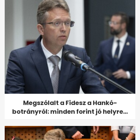
Megszólalt a Fidesz a Hankó-
botrányról: minden forint jó helyre...