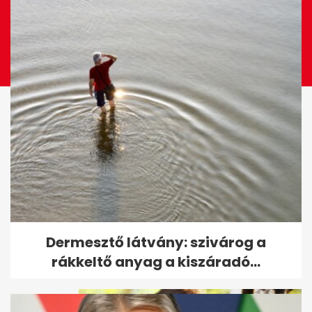
Jaylen Brown: elhajítottam a
Dermesztő látvány: szivárog a
telefonom, amikor Bostonból...
rákkeltő anyag a kiszáradó...