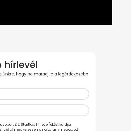
evelünkre, hogy ne maradj le a legérdekesebb
oport Zrt. Startlap hírlevel(ek)et küldjön
ési céllal megkeressen az általam megadott