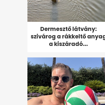
Dermesztő látvány:
szivárog a rákkeltő anya
a kiszáradó...