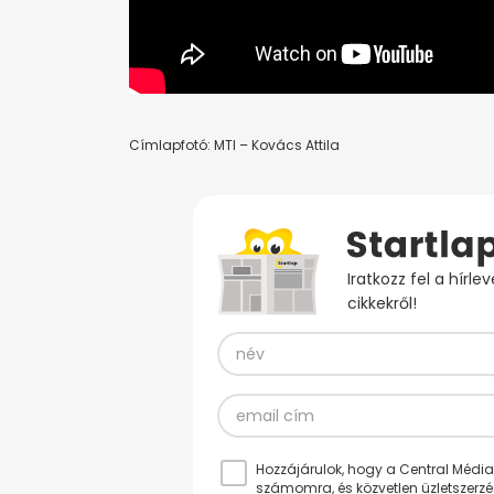
Címlapfotó: MTI – Kovács Attila
Iratkozz fel a hírl
cikkekről!
Hozzájárulok, hogy a Central Médiacs
számomra, és közvetlen üzletszerz