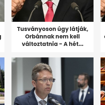
Tusványoson úgy látják,
g
Orbánnak nem kell
változtatnia - A hét...