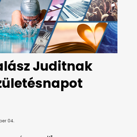
alász Juditnak
születésnapot
ber 04.