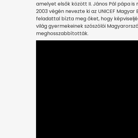
amelyet elsők között II. János Pál pápa i
2003 végén nevezte ki az UNICEF Magyar Bi
feladattal bízta meg őket, hogy képviselj
világ gyermekeinek szószólói Magyarorszá
meghosszabbították.