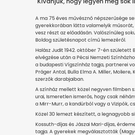
"Kívánjuk, hogy legyen még sok i
A ma 75 éves művésznő népszerűsége semm
gyerekkorában látta valamelyik műsorát, 
vesz részt az előadásán. Valószínűleg sok
Boldog születésnapot című lemezéről.
Halász Judit 1942. október 7-én született
elvégzése után a Pécsi Nemzeti Színházhoz
a budapesti Vígszínház tagja, partnerei vo
Práger Antal, Bulla Elma A. Miller, Moliere
szerzők darabjaiban.
A színház mellett közel negyven filmben s
urai, Ismeretlen ismerős, hogy csak néhán
a Mirr-Murr, a kandúrból vagy a Vizipók, c
Közel 30 lemezt készített, a legnagyobb s
Kossuth-díjas és Jászai Mari-díjas, érde
tagja. A gyerekek megválasztották (Magy