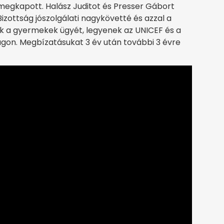
s megkapott. Halász Juditot és Presser Gábort
zottság jószolgálati nagykövetté és azzal a
ék a gyermekek ügyét, legyenek az UNICEF és a
gon. Megbízatásukat 3 év után további 3 évre