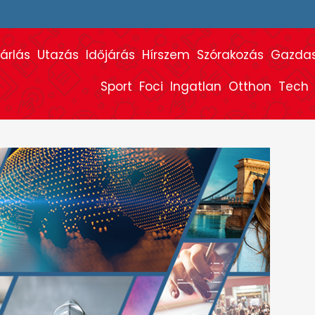
árlás
Utazás
Időjárás
Hírszem
Szórakozás
Gazda
Sport
Foci
Ingatlan
Otthon
Tech