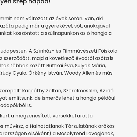
lyen szép napod!"
it nem változott az évek során. Van, aki
azóta pedig már a gyerekével, sőt, unokájával
unkat köszöntött a szülinapunkon az ő hangja a
 Budapesten. A Színház- és Filmművészeti Főiskola
 szerződött, majd a következő évadtól azóta is
ltak többek között Ruttkai Éva, Sulyok Mária,
, Krúdy Gyula, Örkény István, Woody Allen és más
zerepelt: Kárpáthy Zoltán, Szerelmesfilm, Az idő
yat említsünk, de ismerős lehet a hangja például
sodapókból is.
ikert a megzenésített versekkel aratta.
mes művész, a Halhatatlanok Társulatának örökös
arországon elsőként) a Mosolyrend Lovagjának,