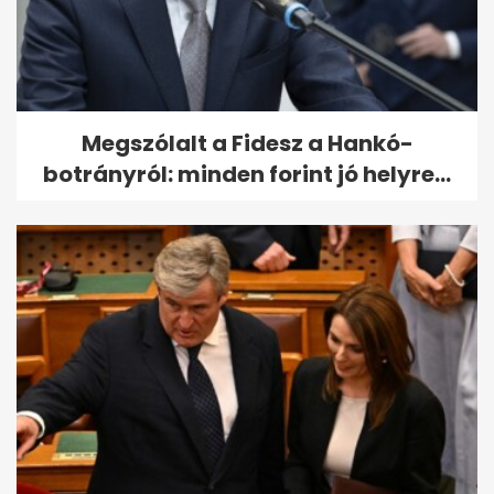
Megszólalt a Fidesz a Hankó-
botrányról: minden forint jó helyre...