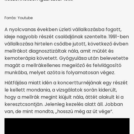
Forrás: Youtube
A nyolcvanas években üzleti vállalkozásba fogott,
ideje nagyobb részét családjának szentelte. 1991-ben
vállalkozása hirtelen csődbe jutott, következő évben
mellrákot diagnosztizáltak nála, amit műtét és
kemoterápia követett. Gyógyulása után belevetette
magát a mellrákellenes megelőző és felvilágosító
munkába, melyet azóta is folyamatosan végez.
Hátfájása miatt idén a koncertturnéjának egy részét
le kellett mondania, a vizsgálatok során kiderült,
hogy a mellrák megint kiújult nála, áttét alakult ki a
keresztcsontján. Jelenleg kezelés alatt áll. Jobban
van, de mint mondta, „hosszú még az út vége”.