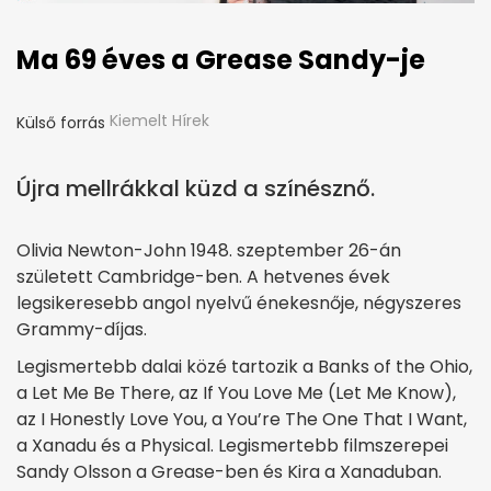
Ma 69 éves a Grease Sandy-je
Kiemelt Hírek
Külső forrás
Újra mellrákkal küzd a színésznő.
Olivia Newton-John 1948. szeptember 26-án
született Cambridge-ben. A hetvenes évek
legsikeresebb angol nyelvű énekesnője, négyszeres
Grammy-díjas.
Legismertebb dalai közé tartozik a Banks of the Ohio,
a Let Me Be There, az If You Love Me (Let Me Know),
az I Honestly Love You, a You’re The One That I Want,
a Xanadu és a Physical. Legismertebb filmszerepei
Sandy Olsson a Grease-ben és Kira a Xanaduban.