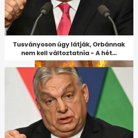
Kínai kutatók új térképen
mutatják meg a Hold
geológiai...
Tusványoson úgy látják, Orbánnak
nem kell változtatnia - A hét...