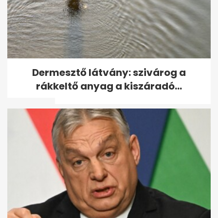
Megvan a kormány terve:
Dermesztő látvány: szivárog a
6000 milliárd forint uniós pénz
rákkeltő anyag a kiszáradó...
sorsa