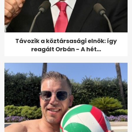
Műhold és MI jelzi előre a tüzet,
drónflotta indulhat az oltásra
Távozik a köztársasági elnök: így
reagált Orbán - A hét...