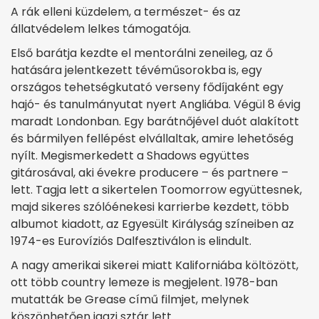
A rák elleni küzdelem, a természet- és az
állatvédelem lelkes támogatója.
Első barátja kezdte el mentorálni zeneileg, az ő
hatására jelentkezett tévéműsorokba is, egy
országos tehetségkutató verseny fődíjaként egy
hajó- és tanulmányutat nyert Angliába. Végül 8 évig
maradt Londonban. Egy barátnőjével duót alakított
és bármilyen fellépést elvállaltak, amire lehetőség
nyílt. Megismerkedett a Shadows együttes
gitárosával, aki évekre producere – és partnere –
lett. Tagja lett a sikertelen Toomorrow együttesnek,
majd sikeres szólóénekesi karrierbe kezdett, több
albumot kiadott, az Egyesült Királyság színeiben az
1974-es Eurovíziós Dalfesztiválon is elindult.
A nagy amerikai sikerei miatt Kaliforniába költözött,
ott több country lemeze is megjelent. 1978-ban
mutatták be Grease című filmjet, melynek
köszönhetően igazi sztár lett.