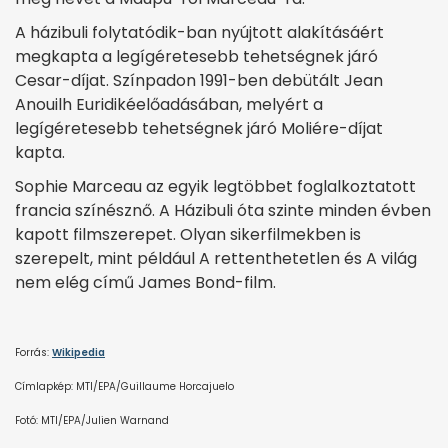
A házibuli folytatódik-ban nyújtott alakításáért
megkapta a legígéretesebb tehetségnek járó
Cesar-díjat. Színpadon 1991-ben debütált Jean
Anouilh Euridikéelőadásában, melyért a
legígéretesebb tehetségnek járó Moliére-díjat
kapta.
Sophie Marceau az egyik legtöbbet foglalkoztatott
francia színésznő. A Házibuli óta szinte minden évben
kapott filmszerepet. Olyan sikerfilmekben is
szerepelt, mint például A rettenthetetlen és A világ
nem elég című James Bond-film.
Forrás:
Wikipedia
Címlapkép: MTI/EPA/Guillaume Horcajuelo
Fotó: MTI/EPA/Julien Warnand