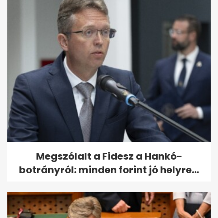
Megszólalt a Fidesz a Hankó-
botrányról: minden forint jó helyre...