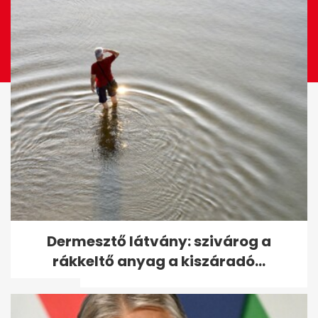
Fipresci Nagydíjra jelölték
Dermesztő látvány: szivárog a
Enyedi Ildikó filmjét, A
rákkeltő anyag a kiszáradó...
Csendes...