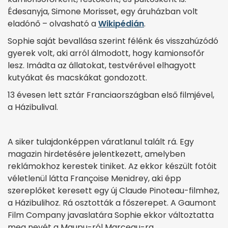
Édesanyja, Simone Morisset, egy áruházban volt
eladónő – olvasható a
Wikipédián
.
Sophie saját bevallása szerint félénk és visszahúzódó
gyerek volt, aki arról álmodott, hogy kamionsofőr
lesz. Imádta az állatokat, testvérével elhagyott
kutyákat és macskákat gondozott.
13 évesen lett sztár Franciaországban első filmjével,
a Házibulival.
A siker tulajdonképpen váratlanul talált rá. Egy
magazin hirdetésére jelentkezett, amelyben
reklámokhoz kerestek tiniket. Az ekkor készült fotóit
véletlenül látta Françoise Menidrey, aki épp
szereplőket keresett egy új Claude Pinoteau-filmhez,
a Házibulihoz. Rá osztották a főszerepet. A Gaumont
Film Company javaslatára Sophie ekkor változtatta
meg nevét a Maupu-ról Marceau-ra.