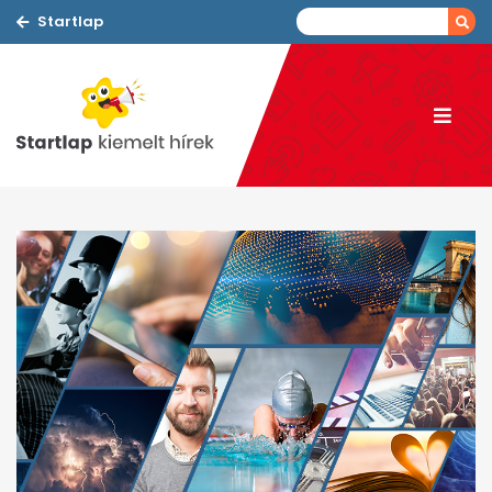
Startlap