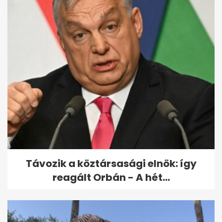
Pataki András tagadja: nem
alázott meg senkit az Szfe
felvételijén
Távozik a köztársasági elnök: így
reagált Orbán - A hét...