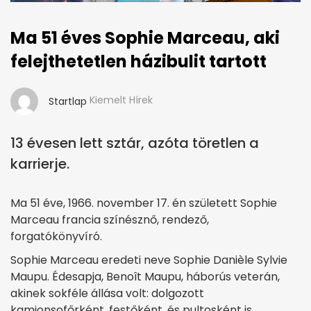
Ma 51 éves Sophie Marceau, aki
felejthetetlen házibulit tartott
Kiemelt Hírek
Startlap
13 évesen lett sztár, azóta töretlen a
karrierje.
Ma 51 éve, 1966. november 17. én született Sophie
Marceau francia színésznő, rendező,
forgatókönyvíró.
Sophie Marceau eredeti neve Sophie Danièle Sylvie
Maupu. Édesapja, Benoît Maupu, háborús veterán,
akinek sokféle állása volt: dolgozott
kamionsofőrként, festőként, és pultosként is.