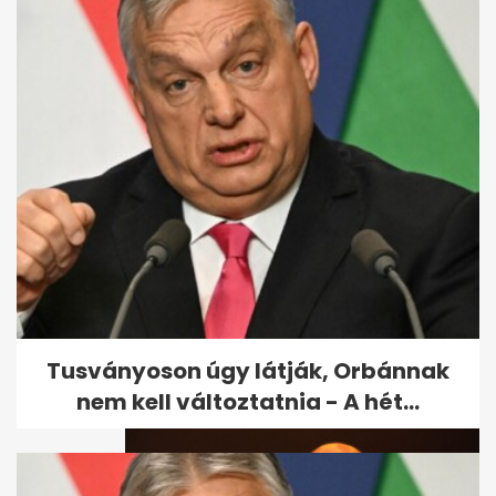
Colosseum mellett talált
épület: római tűzoltólaktanya
vagy...
Tusványoson úgy látják, Orbánnak
nem kell változtatnia - A hét...