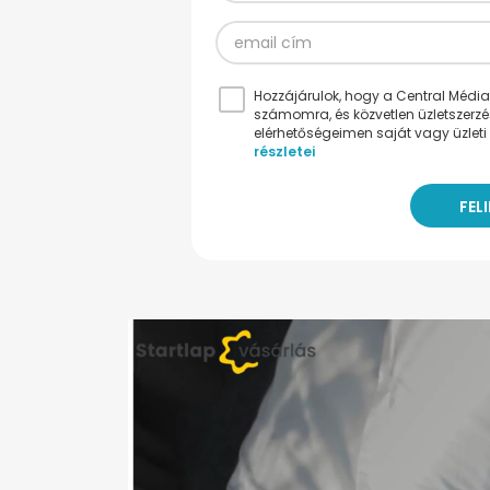
Hozzájárulok, hogy a Central Médiacs
számomra, és közvetlen üzletszerz
elérhetőségeimen saját vagy üzleti 
részletei