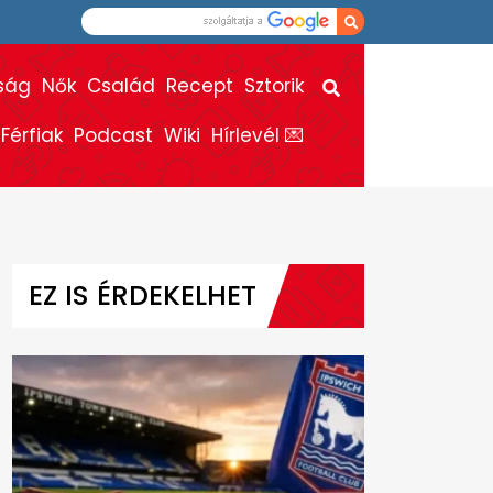
ság
Nők
Család
Recept
Sztorik
Férfiak
Podcast
Wiki
Hírlevél 💌
EZ IS ÉRDEKELHET