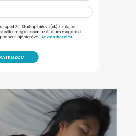
oport Zrt. Startlap hírlevel(ek)et küldjön
ési céllal megkeressen az általam megadott
partnerei ajánlatával.
Az adatkezelés