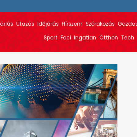
árlás
Utazás
Időjárás
Hírszem
Szórakozás
Gazda
Sport
Foci
Ingatlan
Otthon
Tech