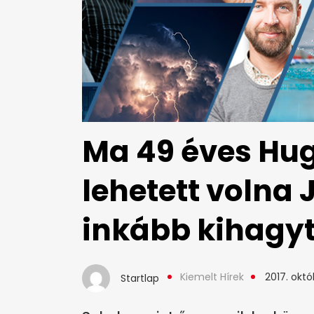
Ma 49 éves Hu
lehetett volna 
inkább kihagy
Kiemelt Hírek
2017. októ
Startlap