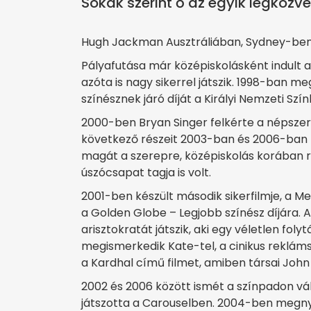
Sokak szerint ő az egyik legközv
Hugh Jackman Ausztráliában, Sydney-ben s
Pályafutása már középiskolásként indult a
azóta is nagy sikerrel játszik. 1998-ban m
színésznek járó díját a Királyi Nemzeti S
2000-ben Bryan Singer felkérte a népsze
következő részeit 2003-ban és 2006-ban fo
magát a szerepre, középiskolás korában rö
úszócsapat tagja is volt.
2001-ben készült második sikerfilmje, a Me
a Golden Globe – Legjobb színész díjára. A
arisztokratát játszik, aki egy véletlen fol
megismerkedik Kate-tel, a cinikus reklám
a Kardhal című filmet, amiben társai John 
2002 és 2006 között ismét a színpadon vál
játszotta a Carouselben. 2004-ben megn