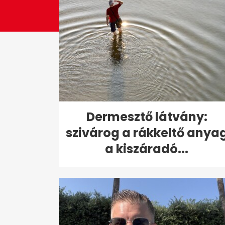
Dermesztő látvány:
szivárog a rákkeltő anya
a kiszáradó...