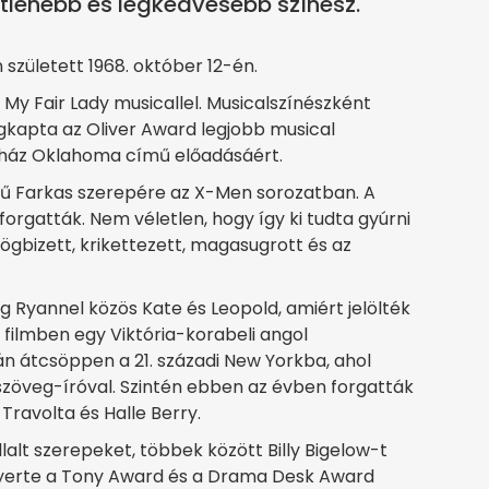
etlenebb és legkedvesebb színész.
zületett 1968. október 12-én.
 My Fair Lady musicallel. Musicalszínészként
egkapta az Oliver Award legjobb musical
zínház Oklahoma című előadásáért.
rű Farkas szerepére az X-Men sorozatban. A
rgatták. Nem véletlen, hogy így ki tudta gyúrni
gbizett, krikettezett, magasugrott és az
g Ryannel közös Kate és Leopold, amiért jelölték
 filmben egy Viktória-korabeli angol
ytán átcsöppen a 21. századi New Yorkba, ahol
szöveg-íróval. Szintén ebben az évben forgatták
Travolta és Halle Berry.
lalt szerepeket, többek között Billy Bigelow-t
yerte a Tony Award és a Drama Desk Award