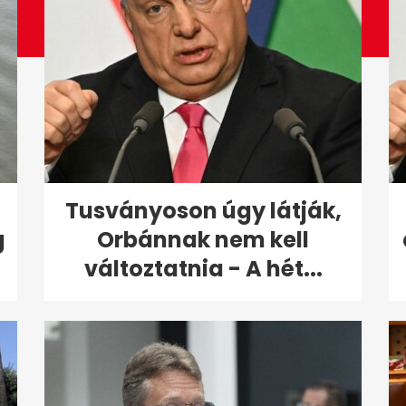
Tusványoson úgy látják,
g
Orbánnak nem kell
változtatnia - A hét...