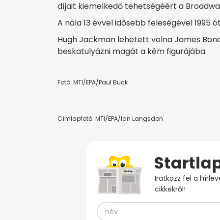
díjait kiemelkedő tehetségéért a Broadwa
A nála 13 évvel idősebb feleségével 1995 
Hugh Jackman lehetett volna James Bond i
beskatulyázni magát a kém figurájába.
Fotó: MTI/EPA/Paul Buck
Címlapfotó: MTI/EPA/Ian Langsdon
Iratkozz fel a hírl
cikkekről!