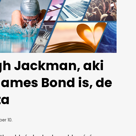
gh Jackman, aki
James Bond is, de
ta
ber 10.