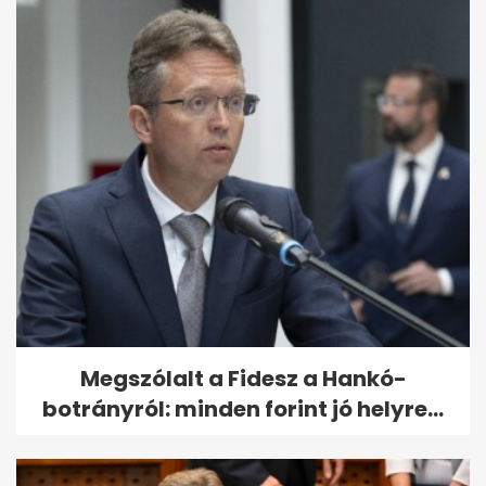
Megszólalt a Fidesz a Hankó-
botrányról: minden forint jó helyre...