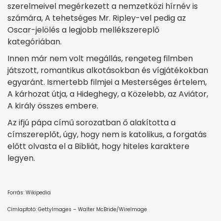
szerelmeivel megérkezett a nemzetközi hírnév is
számára, A tehetséges Mr. Ripley-vel pedig az
Oscar-jelölés a legjobb mellékszereplő
kategóriában.
Innen már nem volt megállás, rengeteg filmben
játszott, romantikus alkotásokban és vígjátékokban
egyaránt. Ismertebb filmjei a Mesterséges értelem,
A kárhozat útja, a Hideghegy, a Közelebb, az Aviátor,
A király összes embere.
Az ifjú pápa című sorozatban ő alakította a
címszereplőt, úgy, hogy nem is katolikus, a forgatás
előtt olvasta el a Bibliát, hogy hiteles karaktere
legyen.
Forrás: Wikipedia
Címlapfotó: GettyImages – Walter McBride/WireImage