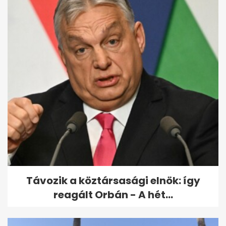
Orbán Viktorért tartanak
szentmisét a születésnapján
Budapesten
Távozik a köztársasági elnök: így
reagált Orbán - A hét...