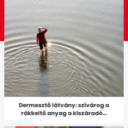
98 éves Benedek Gábor, a
Dermesztő látvány: szivárog a
legidősebb magyar olimpiai
rákkeltő anyag a kiszáradó...
bajnok - volt,...