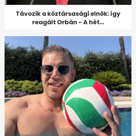
Távozik a köztársasági elnök: így
reagált Orbán - A hét...