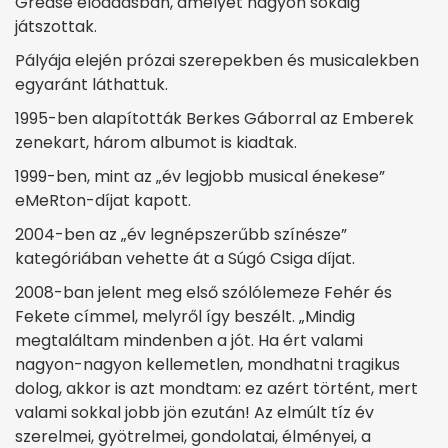
Grease előadásban, amelyet nagyon sokáig
játszottak.
Pályája elején prózai szerepekben és musicalekben
egyaránt láthattuk.
1995-ben alapították Berkes Gáborral az Emberek
zenekart, három albumot is kiadtak.
1999-ben, mint az „év legjobb musical énekese”
eMeRton-díjat kapott.
2004-ben az „év legnépszerűbb színésze”
kategóriában vehette át a Súgó Csiga díjat.
2008-ban jelent meg első szólólemeze Fehér és
Fekete címmel, melyről így beszélt. „Mindig
megtaláltam mindenben a jót. Ha ért valami
nagyon-nagyon kellemetlen, mondhatni tragikus
dolog, akkor is azt mondtam: ez azért történt, mert
valami sokkal jobb jön ezután! Az elmúlt tíz év
szerelmei, gyötrelmei, gondolatai, élményei, a