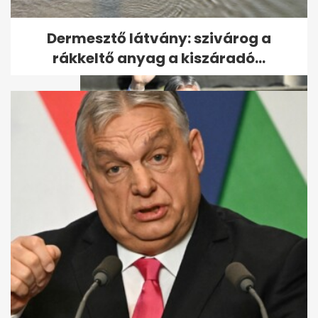
Dermesztő látvány: szivárog a
rákkeltő anyag a kiszáradó...
Orbán Viktorért tartanak
szentmisét a születésnapján
Budapesten