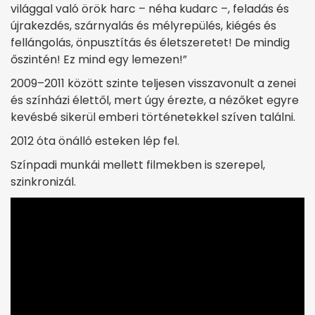
világgal való örök harc – néha kudarc –, feladás és
újrakezdés, szárnyalás és mélyrepülés, kiégés és
fellángolás, önpusztítás és életszeretet! De mindig
őszintén! Ez mind egy lemezen!”
2009–2011 között szinte teljesen visszavonult a zenei
és színházi élettől, mert úgy érezte, a nézőket egyre
kevésbé sikerül emberi történetekkel szíven találni.
2012 óta önálló esteken lép fel.
Színpadi munkái mellett filmekben is szerepel,
szinkronizál.