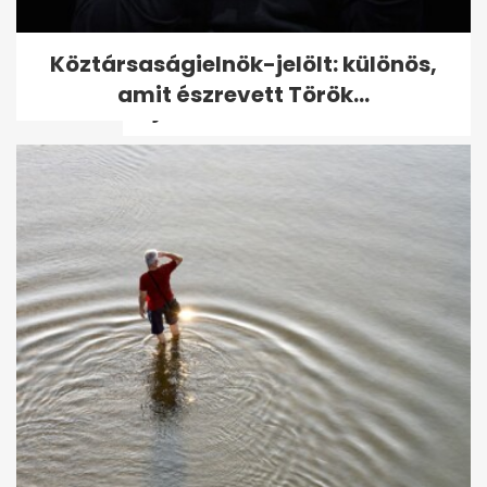
98 éves Benedek Gábor, a
Köztársaságielnök-jelölt: különös,
legidősebb magyar olimpiai
amit észrevett Török...
bajnok - volt,...
Egerszegi Krisztina 50 éves