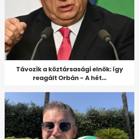
Lövések dördültek el Donald
Trump közelében, a volt
elnök...
Távozik a köztársasági elnök: így
reagált Orbán - A hét...