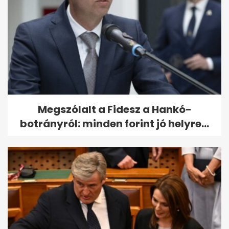
Megszólalt a Fidesz a Hankó-
botrányról: minden forint jó helyre...