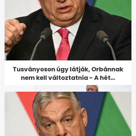
Brutális pusztítást végzett a
Helene-hurrikán az Egyesült...
Tusványoson úgy látják, Orbánnak
nem kell változtatnia - A hét...