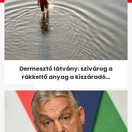
Jimmy Carter, aki visszaadta
Dermesztő látvány: szivárog a
a magyaroknak a Szent
rákkeltő anyag a kiszáradó...
Koronát: a 100...