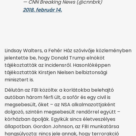
— CNN Breaking News (@cnnbrk)
2018. február 14.
Lindsay Walters, a Fehér Ház szóvivője közleményben
jelentette be, hogy Donald Trump elnököt
tájékoztatták az incidensről. Hasonlóképpen
tájékoztatták Kirstjen Nielsen belbiztonsági
minisztert is.
Délután az FBI közölte: a korlátokba belehajtó
autóban három férfi ült, a sofőr és egy civil is
megsebesült, őket – az NSA alkalmazottjaként
dolgozó, szintén megsebesült rendőrrel együtt –
kórházban ápolják. Egyikük sincs életveszélyes
állapotban. Gordon Johnson, az FBI munkatársa
hangsúlyozta: nincs jele annak, hogy terrorakció