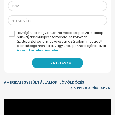
Hozzájárulok, hogy a Central Médiacsoport Zrt. Startlap
hírlevel(ek)et küldjön számomra, és közvetlen
üzletszerzési céllal megkeressen az általam megadott
elérhetőségeimen saját vagy üzleti partnerei ajánlatával.
Az adatkezelés részletei
AMERIKAI EGYESÜLT ÁLLAMOK
LÖVÖLDÖZÉS
VISSZA A CÍMLAPRA