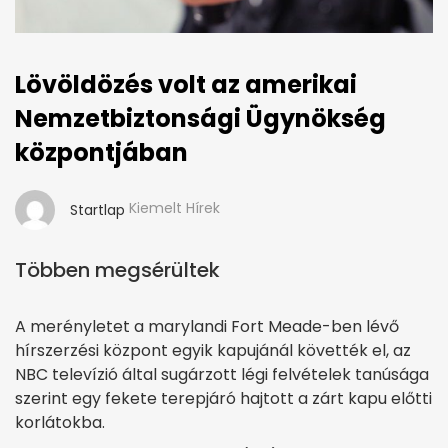
Lövöldözés volt az amerikai
Nemzetbiztonsági Ügynökség
központjában
Kiemelt Hírek
Startlap
Többen megsérültek
A merényletet a marylandi Fort Meade-ben lévő
hírszerzési központ egyik kapujánál követték el, az
NBC televízió által sugárzott légi felvételek tanúsága
szerint egy fekete terepjáró hajtott a zárt kapu előtti
korlátokba.