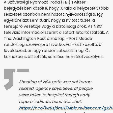
A Szövetségi Nyomozó Iroda (FBI) Twitter-
bejegyzésben közölte, hogy „uralja a helyzetet”, több
részletet azonban nem hozott nyilvánosságra, így
egyelőre azt sem tudni, hogy ki nyitott tüzet: a
terepjáró vezetője vagy a biztonsági őrök. Az NBC
televízió információi szerint a sofőrt letartóztatták. A
The Washington Post című lap – Fort Meade
rendőrségi szóvivőjére hivatkozva – azt közölte: a
lövöldözésben egy rendőr sebesült meg. Őt
kórházba szállították, sérülése nem életveszélyes.
Shooting at NSA gate was not terror-
related, agency says. Several people
were taken to hospital though early
reports indicate none was shot.
https://t.co/1wBsj8mH7M
pic.twitter.com/gK