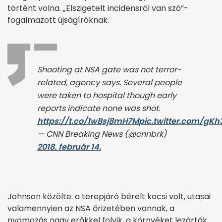
történt volna. „Elszigetelt incidensről van szó”-
fogalmazott újságíróknak.
Shooting at NSA gate was not terror-
related, agency says. Several people
were taken to hospital though early
reports indicate none was shot.
https://t.co/1wBsj8mH7M
pic.twitter.com/gK
— CNN Breaking News (@cnnbrk)
2018. február 14.
Johnson közölte: a terepjáró bérelt kocsi volt, utasai
valamennyien az NSA őrizetében vannak, a
nyomozás nagy erőkkel folyik, a környéket lezárták.