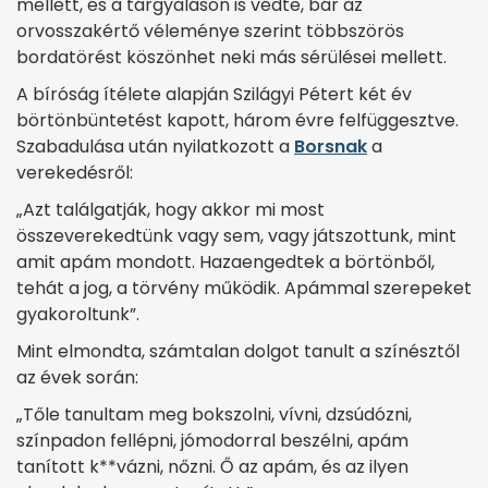
mellett, és a tárgyaláson is védte, bár az
orvosszakértő véleménye szerint többszörös
bordatörést köszönhet neki más sérülései mellett.
A bíróság ítélete alapján Szilágyi Pétert két év
börtönbüntetést kapott, három évre felfüggesztve.
Szabadulása után nyilatkozott a
Borsnak
a
verekedésről:
„Azt találgatják, hogy akkor mi most
összeverekedtünk vagy sem, vagy játszottunk, mint
amit apám mondott. Hazaengedtek a börtönből,
tehát a jog, a törvény működik. Apámmal szerepeket
gyakoroltunk”.
Mint elmondta, számtalan dolgot tanult a színésztől
az évek során:
„Tőle tanultam meg bokszolni, vívni, dzsúdózni,
színpadon fellépni, jómodorral beszélni, apám
tanított k**vázni, nőzni. Ő az apám, és az ilyen