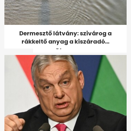
Egy idős asszony 40 milliót
Dermesztő látvány: szivárog a
hagyott a gondozójára,
rákkeltő anyag a kiszáradó...
csakhogy két...