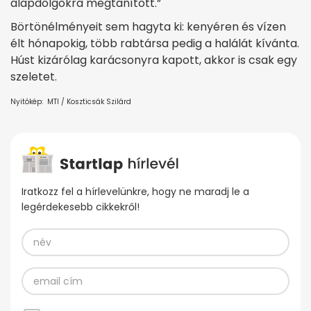
alapdolgokra megtanított.”
Börtönélményeit sem hagyta ki: kenyéren és vízen
élt hónapokig, több rabtársa pedig a halálát kívánta.
Húst kizárólag karácsonyra kapott, akkor is csak egy
szeletet.
Nyitókép: MTI / Koszticsák Szilárd
Iratkozz fel a hírlevelünkre, hogy ne maradj le a
legérdekesebb cikkekről!