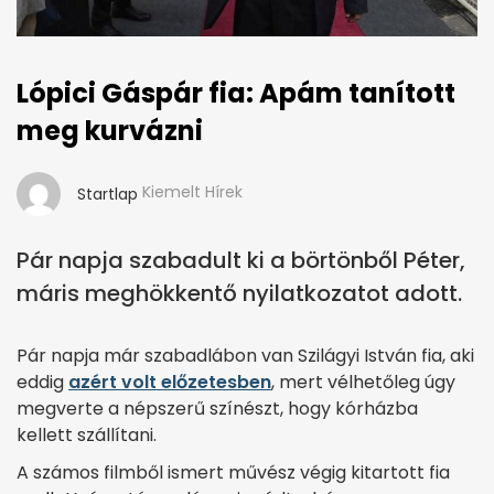
Lópici Gáspár fia: Apám tanított
meg kurvázni
Kiemelt Hírek
Startlap
Pár napja szabadult ki a börtönből Péter,
máris meghökkentő nyilatkozatot adott.
Pár napja már szabadlábon van Szilágyi István fia, aki
eddig
azért volt előzetesben
, mert vélhetőleg úgy
megverte a népszerű színészt, hogy kórházba
kellett szállítani.
A számos filmből ismert művész végig kitartott fia