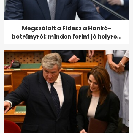
Megszólalt a Fidesz a Hankó-
botrányról: minden forint jó helyre...