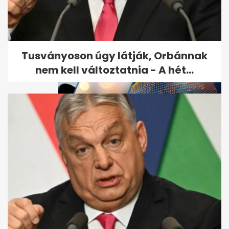
Példa nélküli, amit Ferenc
pápa karácsony második
napján tett
Tusványoson úgy látják, Orbánnak
nem kell változtatnia - A hét...
A kórházban kiderült: nem a