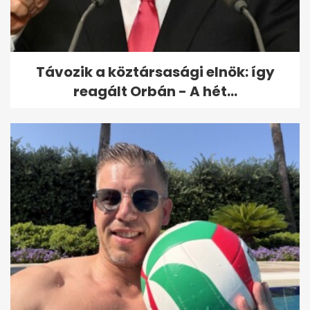
saját magzatával viselős, de
az...
Távozik a köztársasági elnök: így
reagált Orbán - A hét...