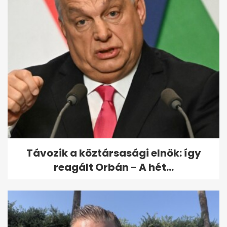
Gajdos: ennyi vizet tartunk
meg Magyarországon, ez
most alapfeladat
Távozik a köztársasági elnök: így
reagált Orbán - A hét...