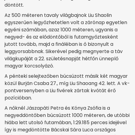
döntött.
Az 500 méteren tavaly világbajnok Liu Shaolin
egyszerűen legyőzhetetlen volt a zárónap egyetlen
egyéni számában, azaz 1000 méteren, ugyanis a
negyed- és az elődöntőből is futamgyőztesként
jutott tovább, majd a fináléban is ő bizonyult a
leggyorsabbnak. Sikerével pedig megnyerte a táv
világkupáját a 22. születésnapját hétfőn ünneplő
magyar korcsolyázó.
A pénteki selejtezőben búcsúzott másik két magyar
közül Burján Csaba 27., míg Liu Shaoang 42. lett. A vk-
pontversenyben a Liu fivérek zártak kvótát érő
pozícióban.
A nőknél Jászapáti Petra és Kónya Zsófia is a
negyeddöntőben búcsúzott 1000 méteren, de utóbbi
hiába lett utolsó futamában, 1:29.185 perces idejével
így is megdöntötte Bácskai Sára Luca országos