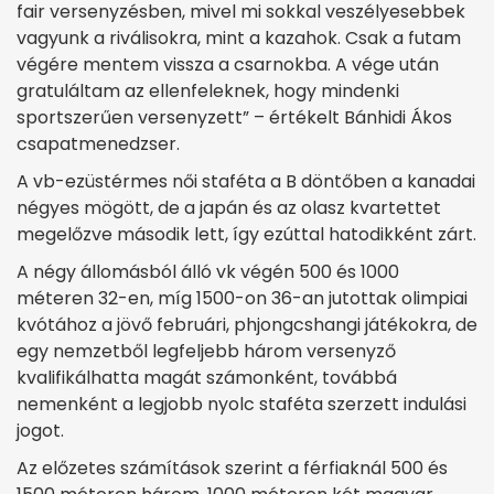
fair versenyzésben, mivel mi sokkal veszélyesebbek
vagyunk a riválisokra, mint a kazahok. Csak a futam
végére mentem vissza a csarnokba. A vége után
gratuláltam az ellenfeleknek, hogy mindenki
sportszerűen versenyzett” – értékelt Bánhidi Ákos
csapatmenedzser.
A vb-ezüstérmes női staféta a B döntőben a kanadai
négyes mögött, de a japán és az olasz kvartettet
megelőzve második lett, így ezúttal hatodikként zárt.
A négy állomásból álló vk végén 500 és 1000
méteren 32-en, míg 1500-on 36-an jutottak olimpiai
kvótához a jövő februári, phjongcshangi játékokra, de
egy nemzetből legfeljebb három versenyző
kvalifikálhatta magát számonként, továbbá
nemenként a legjobb nyolc staféta szerzett indulási
jogot.
Az előzetes számítások szerint a férfiaknál 500 és