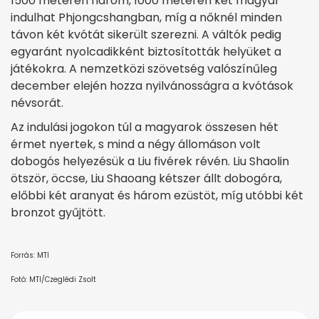
1500 méteren három, 1000 méteren két magyar
indulhat Phjongcshangban, míg a nőknél minden
távon két kvótát sikerült szerezni. A váltók pedig
egyaránt nyolcadikként biztosították helyüket a
játékokra. A nemzetközi szövetség valószínűleg
december elején hozza nyilvánosságra a kvótások
névsorát.
Az indulási jogokon túl a magyarok összesen hét
érmet nyertek, s mind a négy állomáson volt
dobogós helyezésük a Liu fivérek révén. Liu Shaolin
ötször, öccse, Liu Shaoang kétszer állt dobogóra,
előbbi két aranyat és három ezüstöt, míg utóbbi két
bronzot gyűjtött.
Forrás: MTI
Fotó: MTI/Czeglédi Zsolt