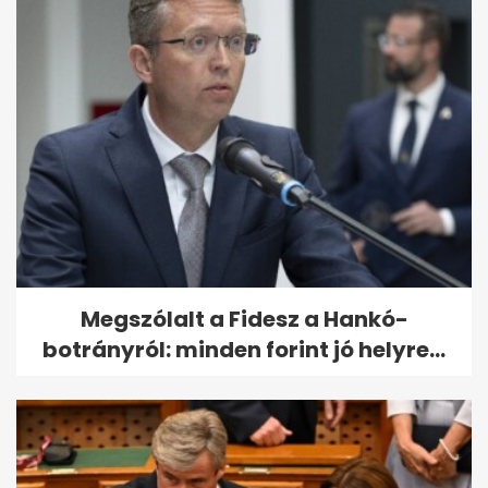
Megszólalt a Fidesz a Hankó-
botrányról: minden forint jó helyre...