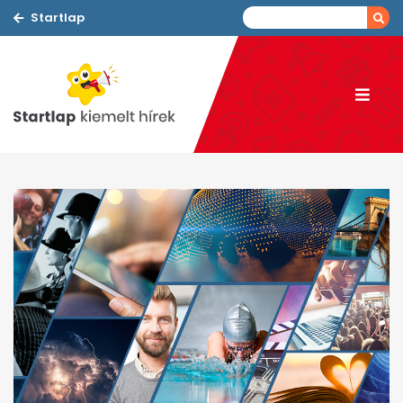
Startlap