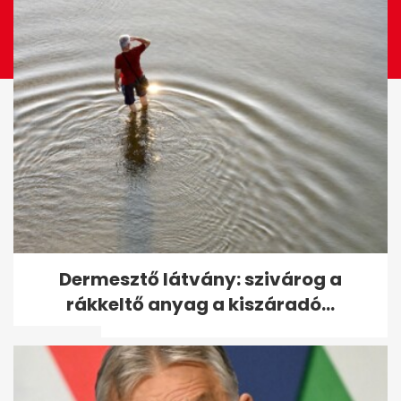
9 hazai kisvasút kánikulára:
Dermesztő látvány: szivárog a
hűvös erdei útvonalak
rákkeltő anyag a kiszáradó...
unokákkal