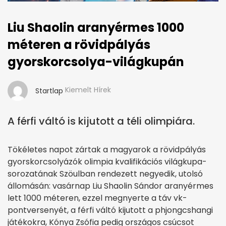
Liu Shaolin aranyérmes 1000
méteren a rövidpályás
gyorskorcsolya-világkupán
Kiemelt Hírek
Startlap
A férfi váltó is kijutott a téli olimpiára.
Tökéletes napot zártak a magyarok a rövidpályás
gyorskorcsolyázók olimpia kvalifikációs világkupa-
sorozatának Szöulban rendezett negyedik, utolsó
állomásán: vasárnap Liu Shaolin Sándor aranyérmes
lett 1000 méteren, ezzel megnyerte a táv vk-
pontversenyét, a férfi váltó kijutott a phjongcshangi
játékokra, Kónya Zsófia pedig országos csúcsot