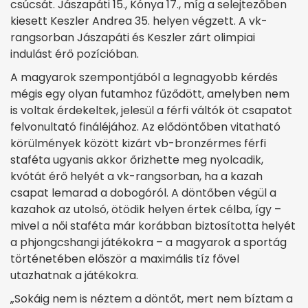
csúcsát. Jászapáti 15., Kónya 17., míg a selejtezőben
kiesett Keszler Andrea 35. helyen végzett. A vk-
rangsorban Jászapáti és Keszler zárt olimpiai
indulást érő pozícióban.
A magyarok szempontjából a legnagyobb kérdés
mégis egy olyan futamhoz fűződött, amelyben nem
is voltak érdekeltek, jelesül a férfi váltók öt csapatot
felvonultató fináléjához. Az elődöntőben vitatható
körülmények között kizárt vb-bronzérmes férfi
staféta ugyanis akkor őrizhette meg nyolcadik,
kvótát érő helyét a vk-rangsorban, ha a kazah
csapat lemarad a dobogóról. A döntőben végül a
kazahok az utolsó, ötödik helyen értek célba, így –
mivel a női staféta már korábban biztosította helyét
a phjongcshangi játékokra – a magyarok a sportág
történetében először a maximális tíz fővel
utazhatnak a játékokra.
„Sokáig nem is néztem a döntőt, mert nem bíztam a