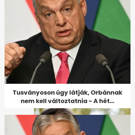
ÉLŐ: Törvényt módosít a
kormány - kormányzati
tájékoztató...
Tusványoson úgy látják, Orbánnak
nem kell változtatnia - A hét...