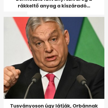
nyilvánosan Michael
rákkeltő anyag a kiszáradó...
Schumacher
Puskás-Dallos Peti megszólalt
a Kaszás Attilára emlékező...
Tusványoson úgy látják, Orbánnak