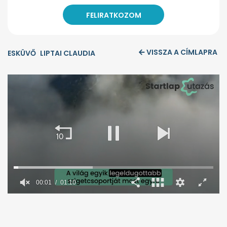
VISSZA A CÍMLAPRA
ESKÜVŐ
LIPTAI CLAUDIA
00:02
01:10
0
seconds
of
1