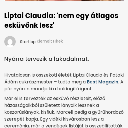
Liptai Claudia: 'nem egy átlagos
esküvőnk lesz'
Kiemelt Hírek
Startlap
Nyárra tervezik a lakodalmat.
Hivatalosan is összeköti életét Liptai Claudia és Pataki
Ádám cukrászmester – tudta meg a
Best Magazin
. A
pár nyáron mondja ki a boldogító igent.
Már el is tervezték az esküvő részleteit, előző
házasságaikból született lányaik lesznek a
koszorúslányok, kisfiuk, Marcell pedig a gyűrűhordozó
szerepét kapja. Egy vidéki kisvárosban lesz a
ceremónia, már a vendégek listáját is összeállították.