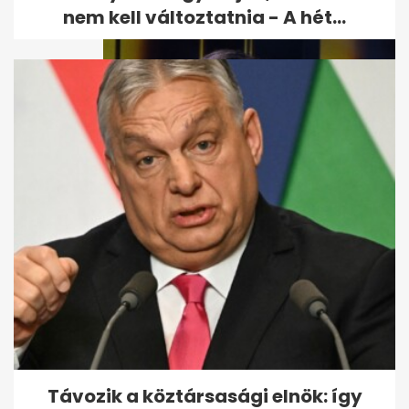
nem kell változtatnia - A hét...
Liptai Claudia kórházba került
Távozik a köztársasági elnök: így