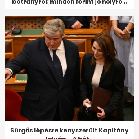
botrányról: minden forint jó helyre...
Sürgős lépésre kényszerült Kapitány