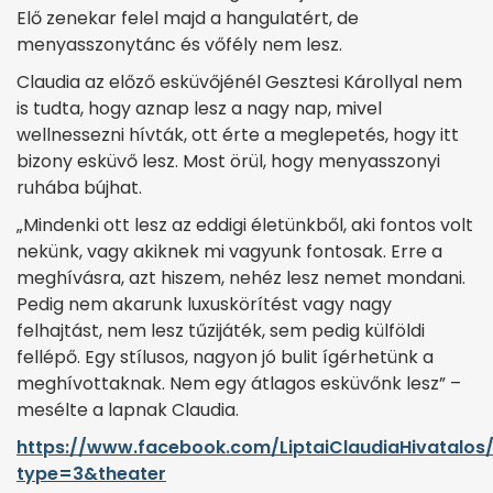
Elő zenekar felel majd a hangulatért, de
menyasszonytánc és vőfély nem lesz.
Claudia az előző esküvőjénél Gesztesi Károllyal nem
is tudta, hogy aznap lesz a nagy nap, mivel
wellnessezni hívták, ott érte a meglepetés, hogy itt
bizony esküvő lesz. Most örül, hogy menyasszonyi
ruhába bújhat.
„Mindenki ott lesz az eddigi életünkből, aki fontos volt
nekünk, vagy akiknek mi vagyunk fontosak. Erre a
meghívásra, azt hiszem, nehéz lesz nemet mondani.
Pedig nem akarunk luxuskörítést vagy nagy
felhajtást, nem lesz tűzijáték, sem pedig külföldi
fellépő. Egy stílusos, nagyon jó bulit ígérhetünk a
meghívottaknak. Nem egy átlagos esküvőnk lesz” –
mesélte a lapnak Claudia.
https://www.facebook.com/LiptaiClaudiaHivatalos
type=3&theater