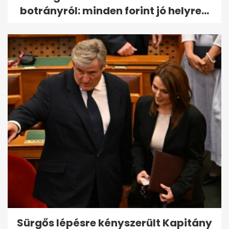
botrányról: minden forint jó helyre...
Sürgős lépésre kényszerült Kapitány