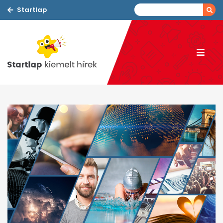
Startlap