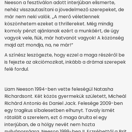
Neeson a fesztiválon adott interjúban elismerte,
nehéz visszautasítani a jövedelmező szerepeket, de
már nem neki valók. „A merő véletlennek
köszönhetem ezeket a thrillereket. Még mindig
komoly pénzt ajánlanak ezért a munkáért, de úgy
vagyok vele, fiúk, már hatvanöt vagyok! A közönség
majd azt mondja, na, ne már!”
A színész leszögezte, hogy ezzel a maga részéről be
is fejezte az akciómozikat, inkább a drámai szerepek
felé fordul.
Liam Neeson 1994-ben vette feleségül Natasha
Richardsont. Két közös gyermekük született, Micheál
Richárd Antonio és Daniel Jack. Felesége 2009-ben
egy tragikus síbalesetben elhunyt. Tavaly ismét
rátalált a szerelem, ezt ő maga árulta el egy
interjúban, de a hölgy nevét nem hozta
nyilvánosságra. Neeson 1999-ben II. Erzsébettől a Brit