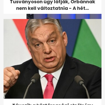
kihagytak...
Tusványoson úgy látják, Orbánnak
nem kell változtatnia - A hét...
Farkas Fanni ma debütál a TV2
Híradóban: színpad, kamera,...