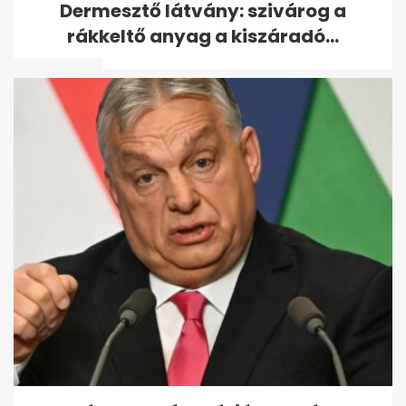
Dermesztő látvány: szivárog a
két barcsi apa ugrott a
rákkeltő anyag a kiszáradó...
fuldokló...
5 ikonikus filmjelenet, amit a
színészek utólag inkább