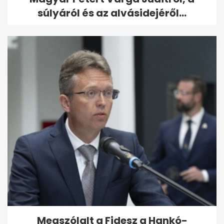
súlyáról és az alvásidejéről...
Megszólalt a Fidesz a Hankó-