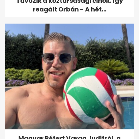
Távozik a köztársasági elnök: így
reagált Orbán - A hét...
Magyar Pétert Varga Juditról, a