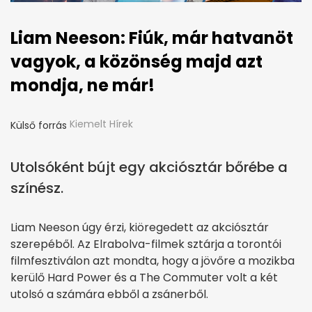
Liam Neeson: Fiúk, már hatvanöt
vagyok, a közönség majd azt
mondja, ne már!
Kiemelt Hírek
Külső forrás
Utolsóként bújt egy akciósztár bőrébe a
színész.
Liam Neeson úgy érzi, kiöregedett az akciósztár
szerepéből. Az Elrabolva-filmek sztárja a torontói
filmfesztiválon azt mondta, hogy a jövőre a mozikba
kerülő Hard Power és a The Commuter volt a két
utolsó a számára ebből a zsánerből.