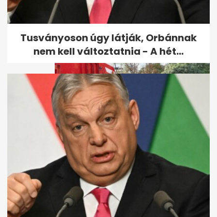
forgalmas hazai főutakon
egy...
Tusványoson úgy látják, Orbánnak
nem kell változtatnia - A hét...
Fotókon a Szegeden felborult
tűzoltóautó, ami letarolta a...