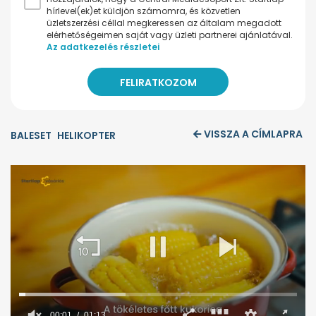
hírlevel(ek)et küldjön számomra, és közvetlen
üzletszerzési céllal megkeressen az általam megadott
elérhetőségeimen saját vagy üzleti partnerei ajánlatával.
Az adatkezelés részletei
VISSZA A CÍMLAPRA
BALESET
HELIKOPTER
00:02
01:13