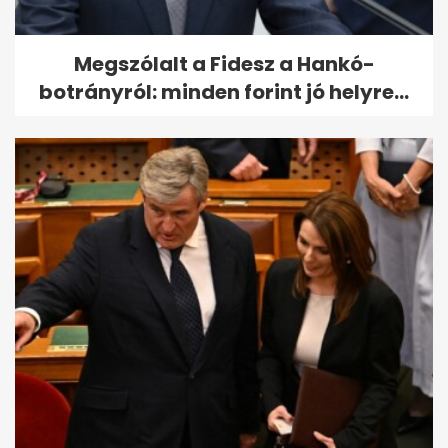
Megszólalt a Fidesz a Hankó-
botrányról: minden forint jó helyre...