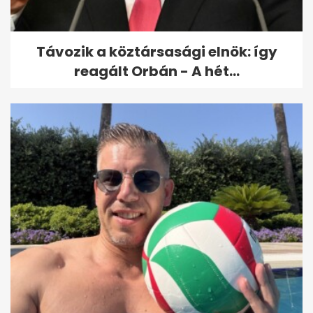
Távozik a köztársasági elnök: így
reagált Orbán - A hét...