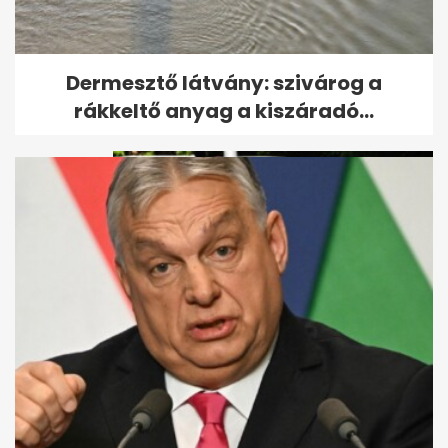
Friss hírek az intenzív
Dermesztő látvány: szivárog a
osztályon ápolt Sallai Nóráról
rákkeltő anyag a kiszáradó...
Vérampullák szóródtak szét