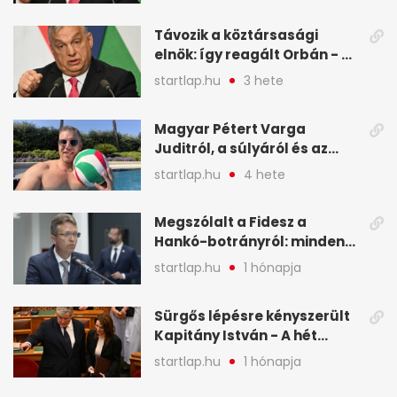
legfontosabb hírei
képekben
Távozik a köztársasági
elnök: így reagált Orbán - A
hét legfontosabb hírei
startlap.hu
3 hete
képekben
Magyar Pétert Varga
Juditról, a súlyáról és az
alvásidejéről is faggatták a
startlap.hu
4 hete
Redditen, sok kérdésre sírva
röhögős emojival válaszolt -
Megszólalt a Fidesz a
A hét legfontosabb hírei
Hankó-botrányról: minden
képekben
forint jó helyre ment - A hét
startlap.hu
1 hónapja
legfontosabb hírei
képekben
Sürgős lépésre kényszerült
Kapitány István - A hét
legfontosabb hírei
startlap.hu
1 hónapja
képekben