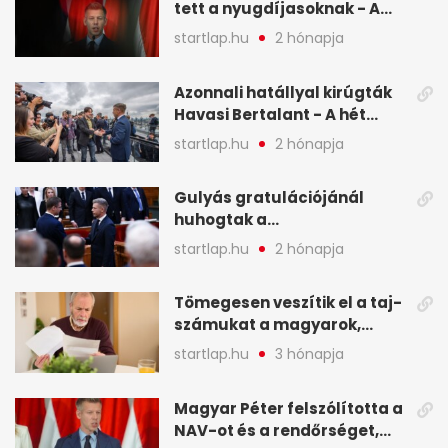
tett a nyugdíjasoknak - A
hét legfontosabb hírei
startlap.hu
2 hónapja
képekben
Azonnali hatállyal kirúgták
Havasi Bertalant - A hét
legfontosabb hírei
startlap.hu
2 hónapja
képekben
Gulyás gratulációjánál
huhogtak a
leghangosabban, miután
startlap.hu
2 hónapja
Magyart miniszterelnökké
választották - A hét
Tömegesen veszítik el a taj-
legfontosabb hírei
számukat a magyarok,
képekben
sokak ellen eljárást indít a
startlap.hu
3 hónapja
NAV - A hét hírei képekben
Magyar Péter felszólította a
NAV-ot és a rendőrséget,