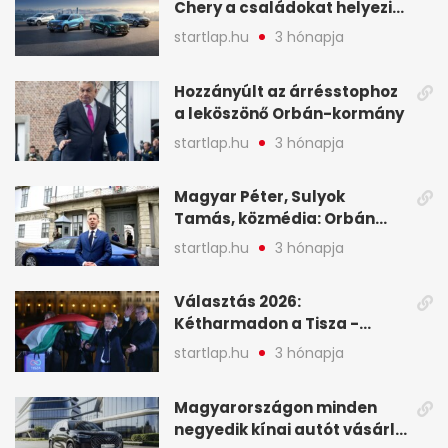
Chery a családokat helyezi
globális mobilitási
startlap.hu
3 hónapja
programja középpontjába
(X)
Hozzányúlt az árrésstophoz
a leköszönő Orbán-kormány
startlap.hu
3 hónapja
Magyar Péter, Sulyok
Tamás, közmédia: Orbán
Viktor április 13. óta hallgat,
startlap.hu
3 hónapja
közben pörögnek az
események – 7+1 pontban
Választás 2026:
Kétharmadon a Tisza -
mutatjuk, hogyan alakulnak
startlap.hu
3 hónapja
a mandátumok
Magyarországon minden
negyedik kínai autót vásárló