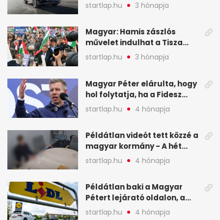
a Chery mellett döntött (X)
startlap.hu
3 hónapja
Magyar: Hamis zászlós
művelet indulhat a Tisza
ellen a választás napján - A
startlap.hu
3 hónapja
hét legfontosabb eseményei
képekben
Magyar Péter elárulta, hogy
hol folytatja, ha a Fidesz
nyeri a választást - A hét
startlap.hu
4 hónapja
legfontosabb hírei
képekben
Példátlan videót tett közzé a
magyar kormány - A hét
legfontosabb hírei
startlap.hu
4 hónapja
képekben
Példátlan baki a Magyar
Pétert lejárató oldalon, a
Lidlnek azonnal lépnie
startlap.hu
4 hónapja
kellett - A hét legfontosabb