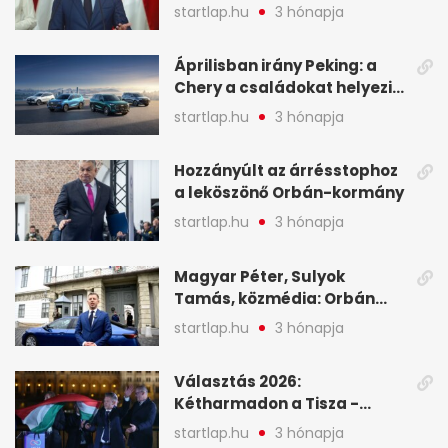
tartóztassák le a NER-es
startlap.hu
3 hónapja
oligarchákat - A hét
legfontosabb hírei
Áprilisban irány Peking: a
Chery a családokat helyezi
globális mobilitási
startlap.hu
3 hónapja
programja középpontjába
(X)
Hozzányúlt az árrésstophoz
a leköszönő Orbán-kormány
startlap.hu
3 hónapja
Magyar Péter, Sulyok
Tamás, közmédia: Orbán
Viktor április 13. óta hallgat,
startlap.hu
3 hónapja
közben pörögnek az
események – 7+1 pontban
Választás 2026:
Kétharmadon a Tisza -
mutatjuk, hogyan alakulnak
startlap.hu
3 hónapja
a mandátumok