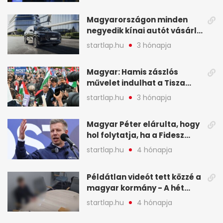
Magyarországon minden
negyedik kínai autót vásárló
a Chery mellett döntött (X)
startlap.hu
3 hónapja
Magyar: Hamis zászlós
művelet indulhat a Tisza
ellen a választás napján - A
startlap.hu
3 hónapja
hét legfontosabb eseményei
képekben
Magyar Péter elárulta, hogy
hol folytatja, ha a Fidesz
nyeri a választást - A hét
startlap.hu
4 hónapja
legfontosabb hírei
képekben
Példátlan videót tett közzé a
magyar kormány - A hét
legfontosabb hírei
startlap.hu
4 hónapja
képekben