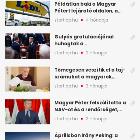
Példátlan baki a Magyar
Pétert lejárató oldalon, a
Lidlnek azonnal lépnie
startlap.hu
4 hónapja
kellett - A hét legfontosabb
hírei képekben
Gulyás gratulációjánál
huhogtak a
leghangosabban, miután
startlap.hu
2 hónapja
Magyart miniszterelnökké
választották - A hét
Tömegesen veszítik el a taj-
legfontosabb hírei
számukat a magyarok,
képekben
sokak ellen eljárást indít a
startlap.hu
3 hónapja
NAV - A hét hírei képekben
Magyar Péter felszólította a
NAV-ot és a rendőrséget,
tartóztassák le a NER-es
startlap.hu
3 hónapja
oligarchákat - A hét
legfontosabb hírei
Áprilisban irány Peking: a