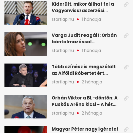
Kiderült, mikor állhat fel a
Vagyonvisszaszerzési
Hivatal - A hét legfontosabb
startlap.hu
1 hónapja
hírei képekben
Varga Judit reagált: Orbán
bántalmazással
kapcsolatban emlegette - A
startlap.hu
1 hónapja
hét legfontosabb hírei
képekben
Több színész is megszólalt
az Alföldi Róbertet ért
vádakról - A hét
startlap.hu
2 hónapja
legfontosabb hírei
képekben
Orbán Viktor a BL-döntőn: A
Puskás Aréna kicsi - A hét
legfontosabb hírei képeken
startlap.hu
2 hónapja
Magyar Péter nagy ígéretet