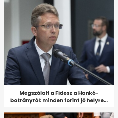
Megszólalt a Fidesz a Hankó-
botrányról: minden forint jó helyre...