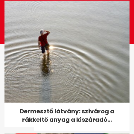
Majdnem elkészültek a vasúti
Dermesztő látvány: szivárog a
várók, de Mészáros
rákkeltő anyag a kiszáradó...
bizalmasa...