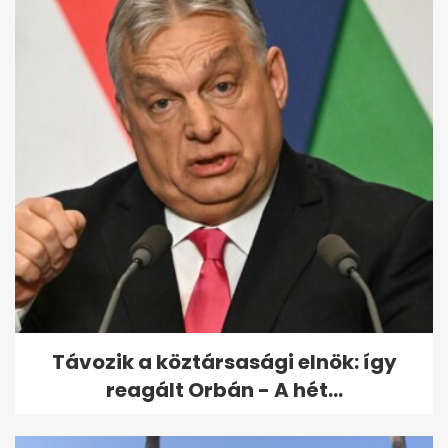
Azonnal húzd ki a töltőről: a
nedvesség tönkreteheti a...
Távozik a köztársasági elnök: így
reagált Orbán - A hét...