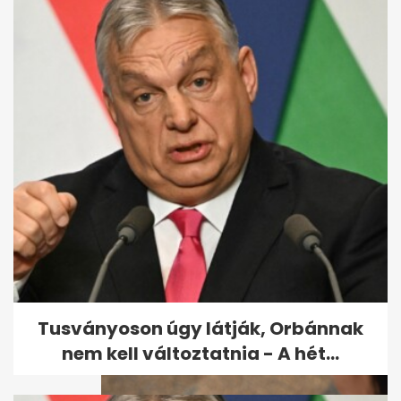
Leállt a Jazz TV: a
tulajdonosok szerint a
finanszírozás vitte...
Tusványoson úgy látják, Orbánnak
nem kell változtatnia - A hét...