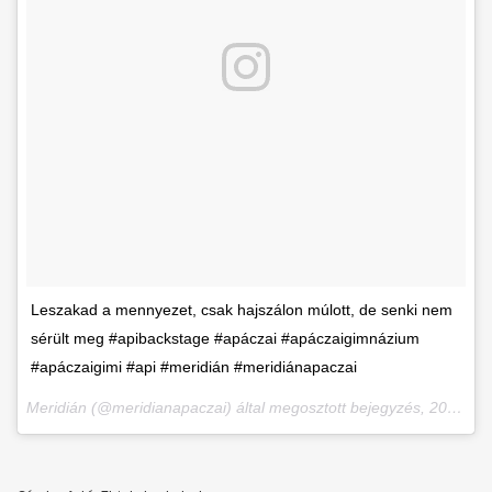
Leszakad a mennyezet, csak hajszálon múlott, de senki nem
sérült meg #apibackstage #apáczai #apáczaigimnázium
#apáczaigimi #api #meridián #meridiánapaczai
Meridián (@meridianapaczai) által megosztott bejegyzés,
2017. Szept 25., 01:51 PDT