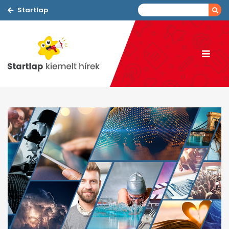
Startlap