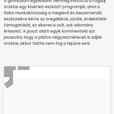
A gimnázium egyébként nemrég indította a Fogadj
örökbe egy kísérleti eszközt! programját, ahol a
fizika munkaközösség a meglevő és beszerzendő
eszközeikre kérte az öregdiákok, szülők, érdeklődők
támogatását, ez sikeres is volt, sok adomány
érkezett. A poszt alatti egyik kommentelő azt
javasolta, hogy a plafon négyzetmétereit is adják
örökbe, akkor hátha nem fog a fejükre esni.