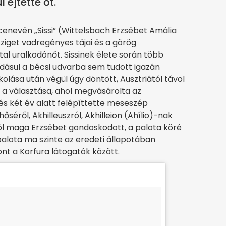
 ejtette őt.
cenevén „Sissi” (Wittelsbach Erzsébet Amália
sziget vadregényes tájai és a görög
l uralkodónőt. Sissinek élete során több
 ráadásul a bécsi udvarba sem tudott igazán
kolása után végül úgy döntött, Ausztriától távol
tt a választása, ahol megvásárolta az
t és két év alatt felépíttette meseszép
séről, Akhilleuszról, Akhilleion (Ahílio)-nak
sról maga Erzsébet gondoskodott, a palota köré
 palota ma szinte az eredeti állapotában
nt a Korfura látogatók között.