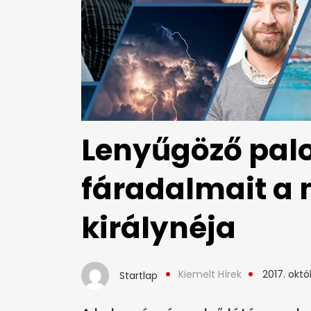
Lenyűgöző palo
fáradalmait a
királynéja
Kiemelt Hírek
2017. októ
Startlap