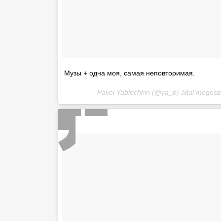
Музы + одна моя, самая неповторимая.
Pavel Yablochkin (@ya_p) által megosz