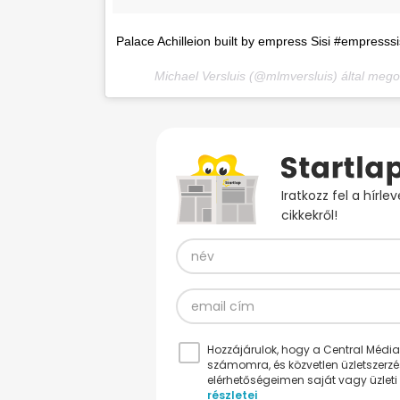
Palace Achilleion built by empress Sisi #empresssi
Michael Versluis (@mlmversluis) által mego
Iratkozz fel a hírl
cikkekről!
Hozzájárulok, hogy a Central Médiacs
számomra, és közvetlen üzletszerz
elérhetőségeimen saját vagy üzleti 
részletei