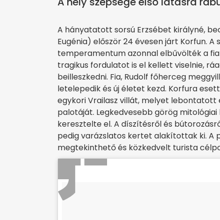
A hely szépsége első látásra rabul
A hányatatott sorsú Erzsébet királyné, be
Eugénia) először 24 évesen járt Korfun. A 
temperamentum azonnal elbűvölték a fiata
tragikus fordulatot is el kellett viselnie,
beilleszkedni. Fia, Rudolf főherceg meggyil
letelepedik és új életet kezd. Korfura ese
egykori Vrailasz villát, melyet lebontatot
palotáját. Legkedvesebb görög mitológiai hő
keresztelte el. A díszítésről és bútorozá
pedig varázslatos kertet alakítottak ki. A
megtekinthető és közkedvelt turista célpo