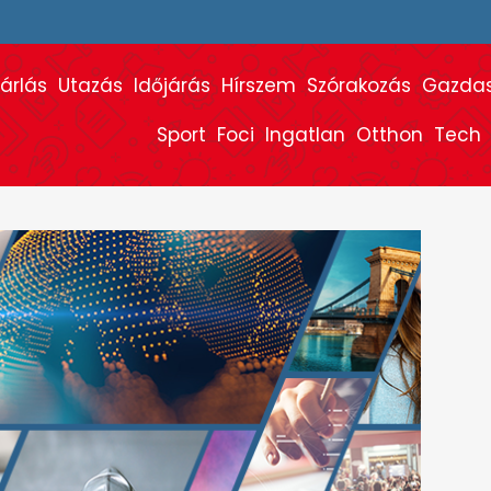
árlás
Utazás
Időjárás
Hírszem
Szórakozás
Gazda
Sport
Foci
Ingatlan
Otthon
Tech