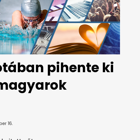
tában pihente ki
 magyarok
ber 16.