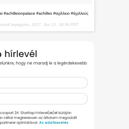
si #achilleionpalace #achilles #αχίλλειο #ἀχιλλεύς
sztott bejegyzés,
2017. Jún 13., 04:56 PDT
evelünkre, hogy ne maradj le a legérdekesebb
oport Zrt. Startlap hírlevel(ek)et küldjön
ési céllal megkeressen az általam megadott
partnerei ajánlatával.
Az adatkezelés