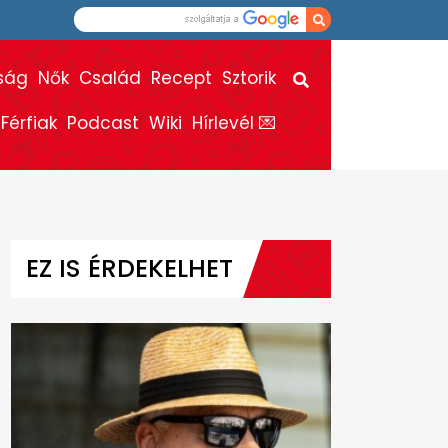
ság
Nők
Család
Recept
Sztorik
Férfiak
Podcast
Wiki
Hírlevél 💌
EZ IS ÉRDEKELHET