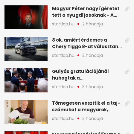
Magyar Péter nagy ígéretet
tett a nyugdíjasoknak - A
hét legfontosabb hírei
startlap.hu
2 hónapja
képekben
8 ok, amiért érdemes a
Chery Tiggo 8-at választani!
(X)
startlap.hu
2 hónapja
Gulyás gratulációjánál
huhogtak a
leghangosabban, miután
startlap.hu
3 hónapja
Magyart miniszterelnökké
választották - A hét
Tömegesen veszítik el a taj-
legfontosabb hírei
számukat a magyarok,
képekben
sokak ellen eljárást indít a
startlap.hu
3 hónapja
NAV - A hét hírei képekben