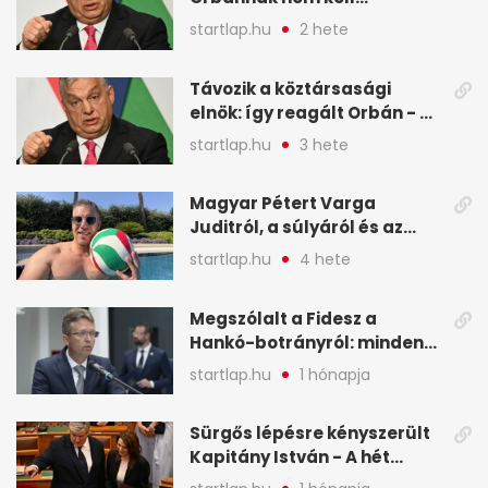
változtatnia - A hét
startlap.hu
2 hete
legfontosabb hírei
képekben
Távozik a köztársasági
elnök: így reagált Orbán - A
hét legfontosabb hírei
startlap.hu
3 hete
képekben
Magyar Pétert Varga
Juditról, a súlyáról és az
alvásidejéről is faggatták a
startlap.hu
4 hete
Redditen, sok kérdésre sírva
röhögős emojival válaszolt -
Megszólalt a Fidesz a
A hét legfontosabb hírei
Hankó-botrányról: minden
képekben
forint jó helyre ment - A hét
startlap.hu
1 hónapja
legfontosabb hírei
képekben
Sürgős lépésre kényszerült
Kapitány István - A hét
legfontosabb hírei