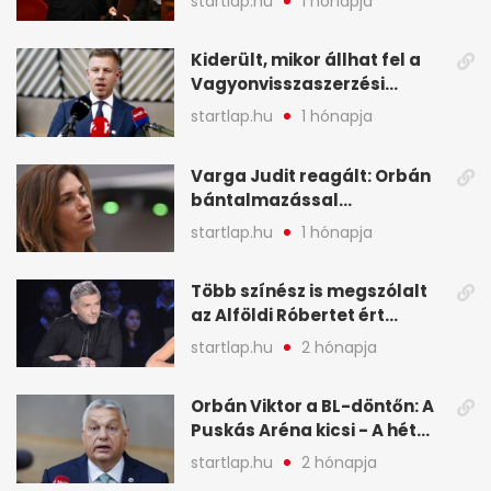
startlap.hu
1 hónapja
képekben
Kiderült, mikor állhat fel a
Vagyonvisszaszerzési
Hivatal - A hét legfontosabb
startlap.hu
1 hónapja
hírei képekben
Varga Judit reagált: Orbán
bántalmazással
kapcsolatban emlegette - A
startlap.hu
1 hónapja
hét legfontosabb hírei
képekben
Több színész is megszólalt
az Alföldi Róbertet ért
vádakról - A hét
startlap.hu
2 hónapja
legfontosabb hírei
képekben
Orbán Viktor a BL-döntőn: A
Puskás Aréna kicsi - A hét
legfontosabb hírei képeken
startlap.hu
2 hónapja