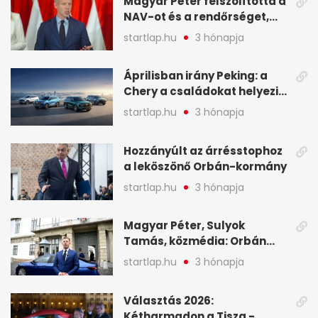
Magyar Péter felszólította a
NAV-ot és a rendőrséget,
tartóztassák le a NER-es
startlap.hu
3 hónapja
oligarchákat - A hét
legfontosabb hírei
Áprilisban irány Peking: a
Chery a családokat helyezi
globális mobilitási
startlap.hu
3 hónapja
programja középpontjába
(X)
Hozzányúlt az árrésstophoz
a leköszönő Orbán-kormány
startlap.hu
3 hónapja
Magyar Péter, Sulyok
Tamás, közmédia: Orbán
Viktor április 13. óta hallgat,
startlap.hu
3 hónapja
közben pörögnek az
események – 7+1 pontban
Választás 2026:
Kétharmadon a Tisza -