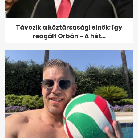
Távozik a köztársasági elnök: így
reagált Orbán - A hét...