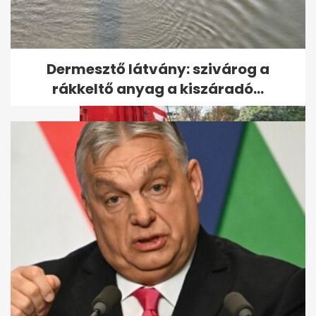
Vérampullák szóródtak szét
forgalmas hazai főutakon
egy...
Dermesztő látvány: szivárog a
rákkeltő anyag a kiszáradó...
Fotókon a Szegeden felborult
tűzoltóautó, ami letarolta a...