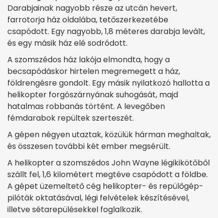
Darabjainak nagyobb része az utcán hevert,
farrotorja ház oldalába, tetőszerkezetébe
csapódott. Egy nagyobb, 1,8 méteres darabja levált,
és egy másik ház elé sodródott.
A szomszédos ház lakója elmondta, hogy a
becsapódáskor hirtelen megremegett a ház,
földrengésre gondolt. Egy másik nyilatkozó hallotta a
helikopter forgószárnyának suhogását, majd
hatalmas robbanás történt. A levegőben
fémdarabok repültek szerteszét.
A gépen négyen utaztak, közülük hárman meghaltak,
és összesen további két ember megsérült.
A helikopter a szomszédos John Wayne légikikötőből
szállt fel, 1,6 kilométert megtéve csapódott a földbe.
A gépet üzemeltető cég helikopter- és repülőgép-
pilóták oktatásával, légi felvételek készítésével,
illetve sétarepülésekkel foglalkozik.