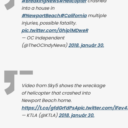
#BreakingNews
#Helicopter
crashed
into a house in
#NewportBeach
#California
multiple
injuries, possible fatality.
pic.twitter.com/Ghip1MDweR
— OC Independent
(@TheOCIndyNews)
2018. január 30.
Video from Sky5 shows the wreckage
of helicopter that crashed into
Newport Beach home.
https://t.co/gfdGrFdPsA
pic.twitter.com/lFev4
— KTLA (@KTLA)
2018. január 30.