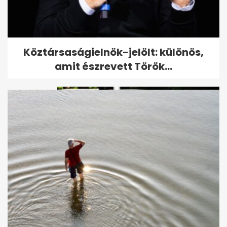
Friss hírek az intenzív
Köztársaságielnök-jelölt: különös,
osztályon ápolt Sallai Nóráról
amit észrevett Török...