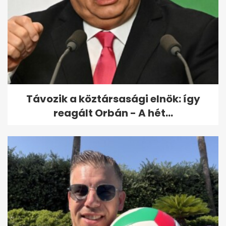
Tévhitvadászat: „csak az
időseknek van aranyere” - és
még 5...
Távozik a köztársasági elnök: így
reagált Orbán - A hét...