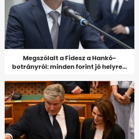
Megszólalt a Fidesz a Hankó-
botrányról: minden forint jó helyre...