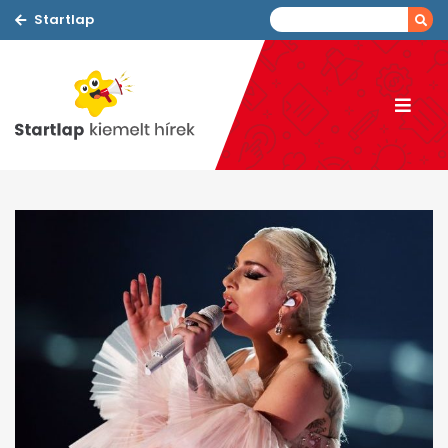
Startlap