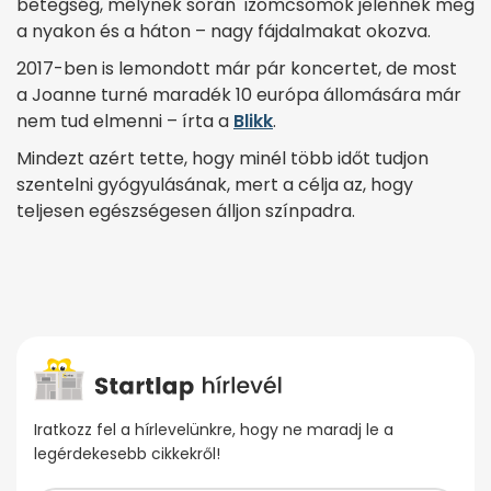
betegség, melynek során izomcsomók jelennek meg
a nyakon és a háton – nagy fájdalmakat okozva.
2017-ben is lemondott már pár koncertet, de most
a Joanne turné maradék 10 európa állomására már
nem tud elmenni – írta a
Blikk
.
Mindezt azért tette, hogy minél több időt tudjon
szentelni gyógyulásának, mert a célja az, hogy
teljesen egészségesen álljon színpadra.
Iratkozz fel a hírlevelünkre, hogy ne maradj le a
legérdekesebb cikkekről!