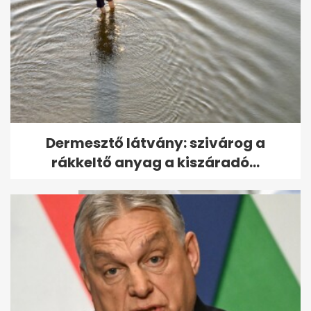
Csípő érzés, gyakori vizelési
Dermesztő látvány: szivárog a
inger: hol kérjünk segítséget...
rákkeltő anyag a kiszáradó...