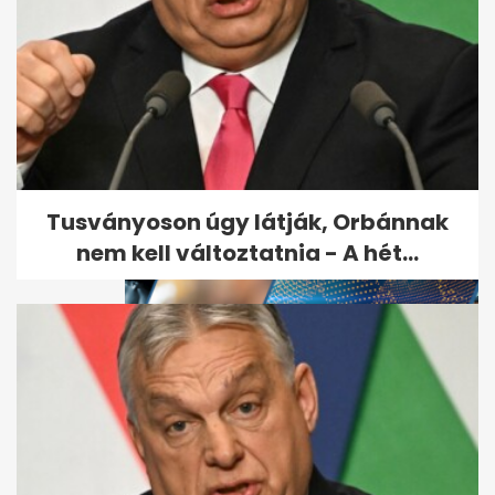
A demencia első jelét sokan
nem veszik észre: lépcsőzés
közben...
Tusványoson úgy látják, Orbánnak
nem kell változtatnia - A hét...